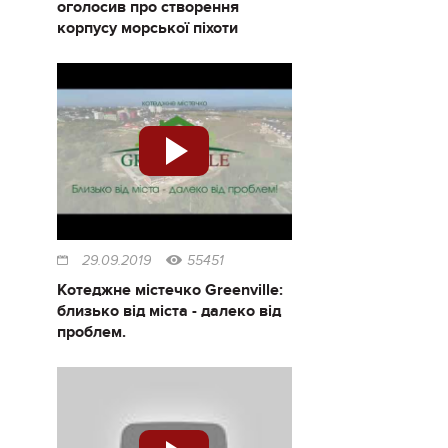
оголосив про створення
корпусу морської піхоти
29.09.2019
55451
Котеджне містечко Greenville:
близько від міста - далеко від
проблем.