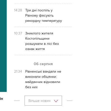
14:28
Три дні поспіль у
Рівному фіксують
рекордну температуру
10:37
Зниклого жителя
Костопільщини
розшукали в лісі без
ознак життя
06 серпня
21:34
Рівненські вандали не
виконали обіцянки:
майданчик відновили
без них
ін
Більше новин