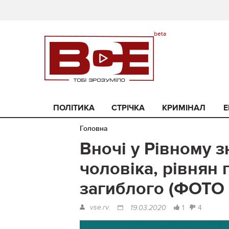
ПОЛІТИКА
СТРІЧКА
КРИМІНАЛ
Е
Головна
Вночі у Рівному 
чоловіка, рівнян
загиблого (ФОТО 
vse.rv.
1
4
19.03.2020