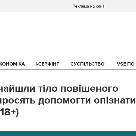
Реклама на сайті
КОНОМІКА
I-СЕРФІНГ
СУСПІЛЬСТВО
VSE ПО
знайшли тіло повішеного
 просять допомогти опізнати
18+)