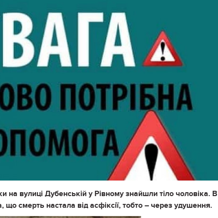
и на вулиці Дубенській у Рівному знайшли тіло чоловіка. В
 що смерть настала від асфіксії, тобто – через удушення.