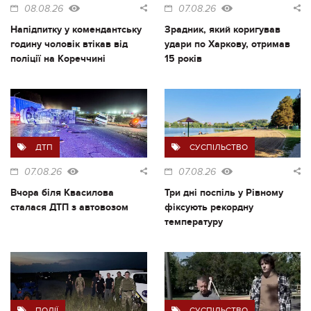
08.08.26
07.08.26
Напідпитку у комендантську
Зрадник, який коригував
годину чоловік втікав від
удари по Харкову, отримав
поліції на Кореччині
15 років
ДТП
СУСПІЛЬСТВО
07.08.26
07.08.26
Вчора біля Квасилова
Три дні поспіль у Рівному
сталася ДТП з автовозом
фіксують рекордну
температуру
ПОДІЇ
СУСПІЛЬСТВО