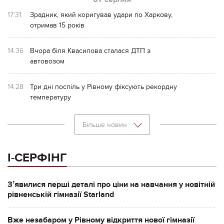
17:31
Зрадник, який коригував удари по Харкову,
отримав 15 років
14:36
Вчора біля Квасилова сталася ДТП з
автовозом
14:28
Три дні поспіль у Рівному фіксують рекордну
температуру
Більше новин
І-СЕРФІНГ
Зʼявилися перші деталі про ціни на навчання у новітній
рівненській гімназії Starland
Вже незабаром у Рівному відкриття нової гімназії