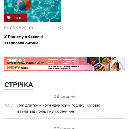
ПОДІЇ
05.08.26
У Рівному в басейні
втопилася дитина
СТРІЧКА
08 серпня
11:53
Напідпитку у комендантську годину чоловік
втікав від поліції на Кореччині
07 серпня