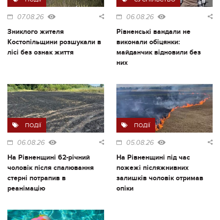
07.08.26
06.08.26
Зниклого жителя
Рівненські вандали не
Костопільщини розшукали в
виконали обіцянки:
лісі без ознак життя
майданчик відновили без
них
ПОДІЇ
ПОДІЇ
06.08.26
05.08.26
На Рівненщині 62-річний
На Рівненщині під час
чоловік після спалювання
пожежі післяжнивних
стерні потрапив в
залишків чоловік отримав
реанімацію
опіки