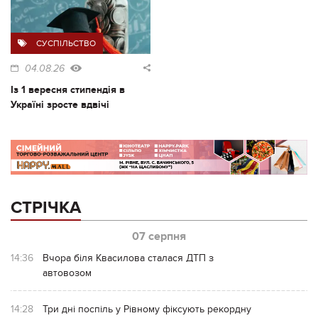
СУСПІЛЬСТВО
04.08.26
Із 1 вересня стипендія в
Україні зросте вдвічі
СТРІЧКА
07 серпня
14:36
Вчора біля Квасилова сталася ДТП з
автовозом
14:28
Три дні поспіль у Рівному фіксують рекордну