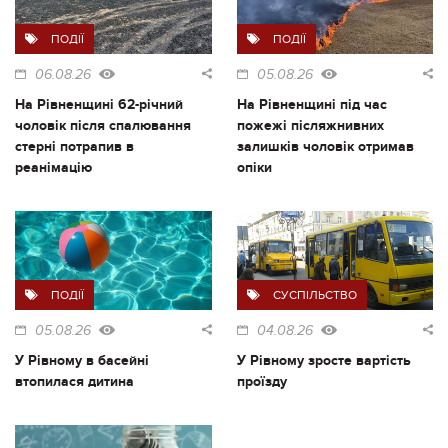
ПОДІЇ
ПОДІЇ
06.08.26
05.08.26
На Рівненщині 62-річний
На Рівненщині під час
чоловік після спалювання
пожежі післяжнивних
стерні потрапив в
залишків чоловік отримав
реанімацію
опіки
ПОДІЇ
СУСПІЛЬСТВО
05.08.26
04.08.26
У Рівному в басейні
У Рівному зросте вартість
втопилася дитина
проїзду