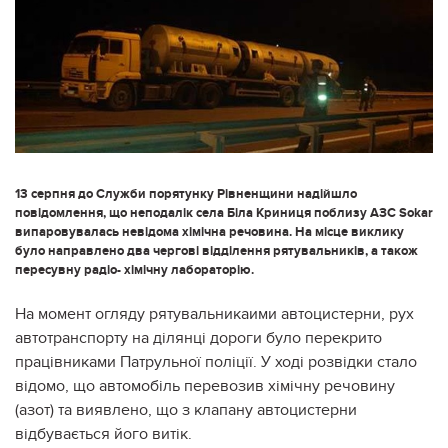
13 серпня до Служби порятунку Рівненщини надійшло
повідомлення, що неподалік села Біла Криниця поблизу АЗС Sokar
випаровувалась невідома хімічна речовина. На місце виклику
було направлено два чергові відділення рятувальників, а також
пересувну радіо- хімічну лабораторію.
На момент огляду рятувальникаими автоцистерни, рух
автотранспорту на ділянці дороги було перекрито
працівниками Патрульної поліції. У ході розвідки стало
відомо, що автомобіль перевозив хімічну речовину
(азот) та виявлено, що з клапану автоцистерни
відбувається його витік.