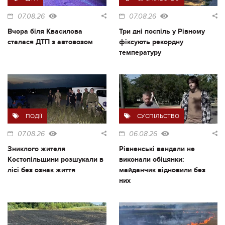
07.08.26
07.08.26
Вчора біля Квасилова
Три дні поспіль у Рівному
сталася ДТП з автовозом
фіксують рекордну
температуру
ПОДІЇ
СУСПІЛЬСТВО
07.08.26
06.08.26
Зниклого жителя
Рівненські вандали не
Костопільщини розшукали в
виконали обіцянки:
лісі без ознак життя
майданчик відновили без
них