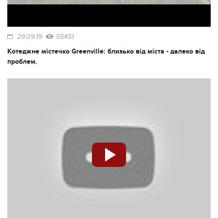
29.09.19
55451
Котеджне містечко Greenville: близько від міста - далеко від
проблем.