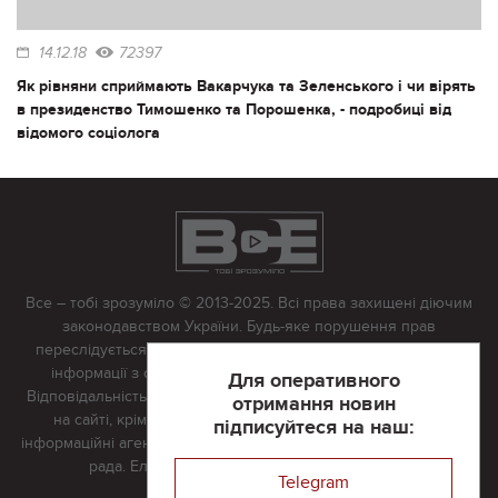
14.12.18
72397
Як рівняни сприймають Вакарчука та Зеленського і чи вірять
в президенство Тимошенко та Порошенка, - подробиці від
відомого соціолога
Все – тобі зрозуміло © 2013-2025. Всі права захищені діючим
законодавством України. Будь-яке порушення прав
переслідується в судовому порядку. Будь-яке відтворення
інформації з сайту тільки з письмово дозволу редакції.
Для оперативного
Відповідальність за достовірність усіх матеріалів, розміщених
отримання новин
на сайті, крім матеріалів, які містять посилання на інші
підписуйтеся на наш:
інформаційні агентства або інтернет-видання, несе редакційна
рада. Електронна пошта:
vserivne@gmail.com
Telegram