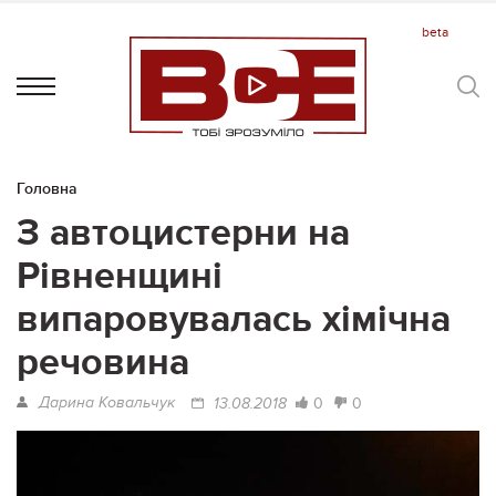
Головна
З автоцистерни на
Рівненщині
випаровувалась хімічна
речовина
Дарина Ковальчук
0
0
13.08.2018