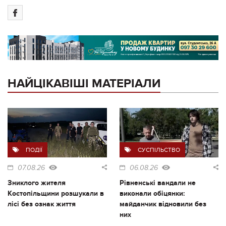
НАЙЦІКАВІШІ МАТЕРІАЛИ
ПОДІЇ
СУСПІЛЬСТВО
07.08.26
06.08.26
Зниклого жителя
Рівненські вандали не
Костопільщини розшукали в
виконали обіцянки:
лісі без ознак життя
майданчик відновили без
них