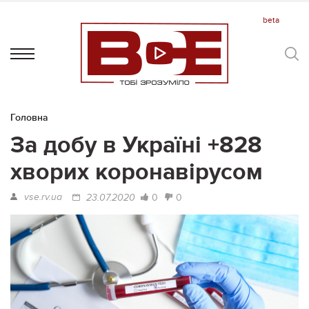
Головна
За добу в Україні +828
хворих коронавірусом
vse.rv.ua
0
0
23.07.2020