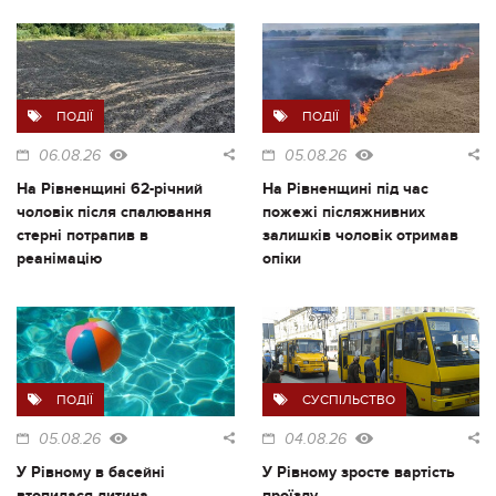
ПОДІЇ
ПОДІЇ
06.08.26
05.08.26
На Рівненщині 62-річний
На Рівненщині під час
чоловік після спалювання
пожежі післяжнивних
стерні потрапив в
залишків чоловік отримав
реанімацію
опіки
ПОДІЇ
СУСПІЛЬСТВО
05.08.26
04.08.26
У Рівному в басейні
У Рівному зросте вартість
втопилася дитина
проїзду