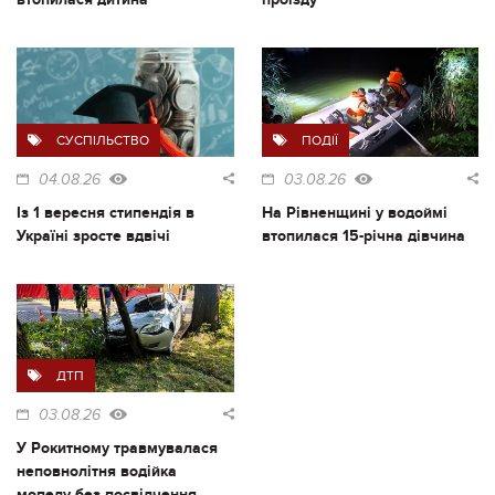
СУСПІЛЬСТВО
ПОДІЇ
04.08.26
03.08.26
Із 1 вересня стипендія в
На Рівненщині у водоймі
Україні зросте вдвічі
втопилася 15-річна дівчина
ДТП
03.08.26
У Рокитному травмувалася
неповнолітня водійка
мопеду без посвідчення