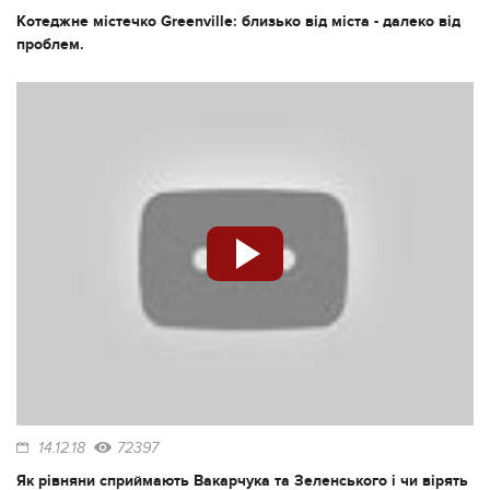
Котеджне містечко Greenville: близько від міста - далеко від
проблем.
14.12.18
72397
Як рівняни сприймають Вакарчука та Зеленського і чи вірять