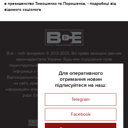
в президенство Тимошенко та Порошенка, - подробиці від
відомого соціолога
Все – тобі зрозуміло © 2013-2025. Всі права захищені діючим
законодавством України. Будь-яке порушення прав
переслідується в судовому порядку. Будь-яке відтворення
інформації з сайту тільки з письмово дозволу редакції.
Для оперативного
Відповідальність за достовірність усіх матеріалів, розміщених
отримання новин
на сайті, крім матеріалів, які містять посилання на інші
підписуйтеся на наш:
інформаційні агентства або інтернет-видання, несе редакційна
рада. Електронна пошта:
vserivne@gmail.com
Telegram
Реклама на сайті
Facebook
Розроблений та підтримується
в
компанії 32х32