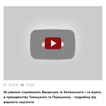
14.12.18
72397
Як рівняни сприймають Вакарчука та Зеленського і чи вірять
в президенство Тимошенко та Порошенка, - подробиці від
відомого соціолога