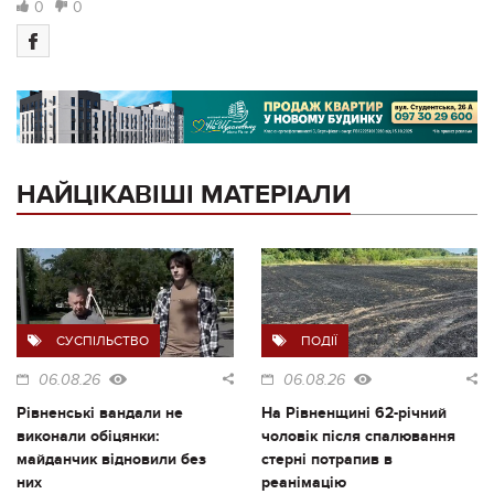
0
0
НАЙЦІКАВІШІ МАТЕРІАЛИ
СУСПІЛЬСТВО
ПОДІЇ
06.08.26
06.08.26
Рівненські вандали не
На Рівненщині 62-річний
виконали обіцянки:
чоловік після спалювання
майданчик відновили без
стерні потрапив в
них
реанімацію