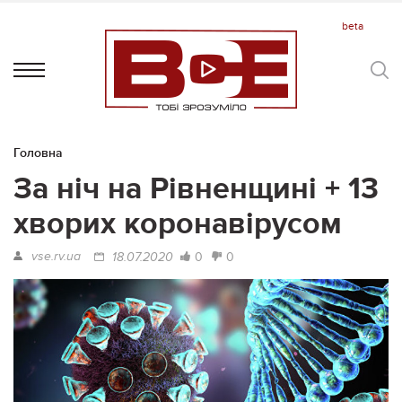
Головна
За ніч на Рівненщині + 13
хворих коронавірусом
vse.rv.ua
0
0
18.07.2020