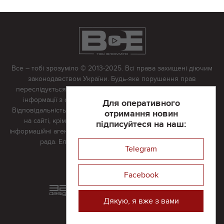
Все – тобі зрозуміло © 2013-2025. Всі права захищені діючим
законодавством України. Будь-яке порушення прав
переслідується в судовому порядку. Будь-яке відтворення
інформації з сайту тільки з письмово дозволу редакції.
Для оперативного
Відповідальність за достовірність усіх матеріалів, розміщених
отримання новин
на сайті, крім матеріалів, які містять посилання на інші
підписуйтеся на наш:
інформаційні агентства або інтернет-видання, несе редакційна
рада. Електронна пошта:
vserivne@gmail.com
Telegram
Реклама на сайті
Facebook
Розроблений та підтримується
в
компанії 32х32
Дякую, я вже з вами