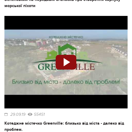
морської піхоти
29.09.19
55451
Котеджне містечко Greenville: близько від міста - далеко від
проблем.