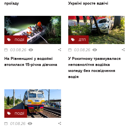
проїзду
Україні зросте вдвічі
ПОДІЇ
ДТП
03.08.26
03.08.26
На Рівненщині у водоймі
У Рокитному травмувалася
втопилася 15-річна дівчина
неповнолітня водійка
мопеду без посвідчення
водія
ПОДІЇ
01.08.26