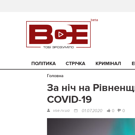
ПОЛІТИКА
СТРІЧКА
КРИМІНАЛ
Е
Головна
За ніч на Рівнен
COVID-19
vse.rv.ua
0
0
01.07.2020