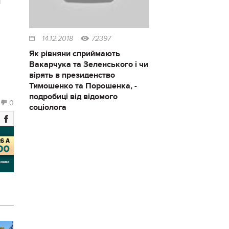
1
14.12.2018
72397
Як рівняни сприймають
Вакарчука та Зеленського і чи
вірять в президенство
Тимошенко та Порошенка, -
подробиці від відомого
0
соціолога