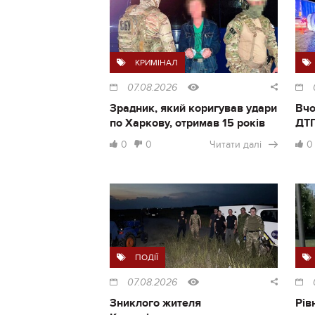
КРИМІНАЛ
07.08.2026
Зрадник, який коригував удари
Вчо
по Харкову, отримав 15 років
ДТП
0
0
Читати далі
0
ПОДІЇ
07.08.2026
Зниклого жителя
Рів