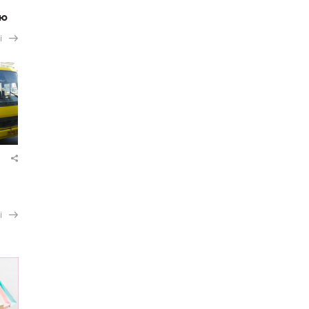
ію
і
і