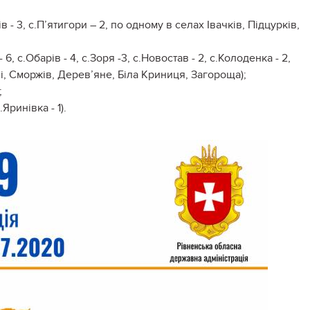
 - 3, с.П’ятигори – 2, по одному в селах Івачків, Підцурків,
, с.Обарів - 4, с.Зоря -3, с.Новостав - 2, с.Колоденка - 2,
і, Сморжів, Дерев’яне, Біла Криниця, Загороща);
;
Яринівка - 1).