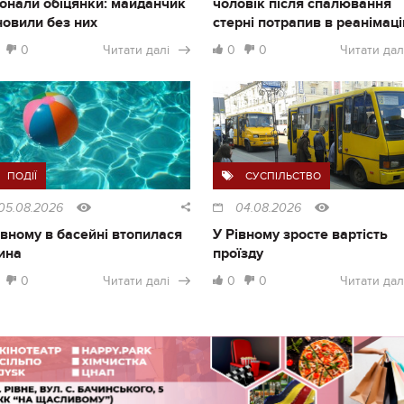
онали обіцянки: майданчик
чоловік після спалювання
новили без них
стерні потрапив в реанімац
0
Читати далі
0
0
Читати дал
ПОДІЇ
СУСПІЛЬСТВО
05.08.2026
04.08.2026
івному в басейні втопилася
У Рівному зросте вартість
ина
проїзду
0
Читати далі
0
0
Читати дал