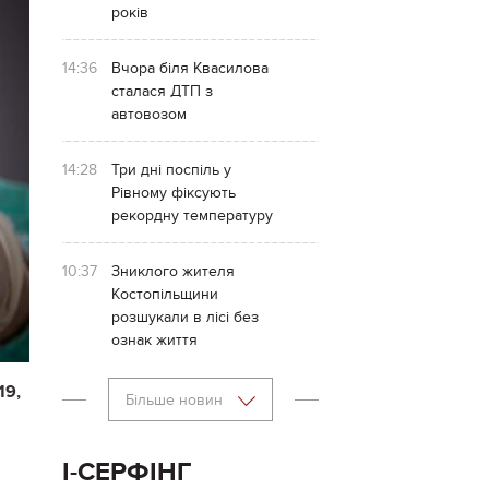
років
14:36
Вчора біля Квасилова
сталася ДТП з
автовозом
14:28
Три дні поспіль у
Рівному фіксують
рекордну температуру
10:37
Зниклого жителя
Костопільщини
розшукали в лісі без
ознак життя
19,
Більше новин
І-СЕРФІНГ