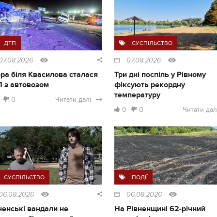
ДТП
СУСПІЛЬСТВО
07.08.2026
07.08.2026
ра біля Квасилова сталася
Три дні поспіль у Рівному
 з автовозом
фіксують рекордну
температуру
0
Читати далі
0
0
Читати дал
СУСПІЛЬСТВО
ПОДІЇ
06.08.2026
06.08.2026
ненські вандали не
На Рівненщині 62-річний