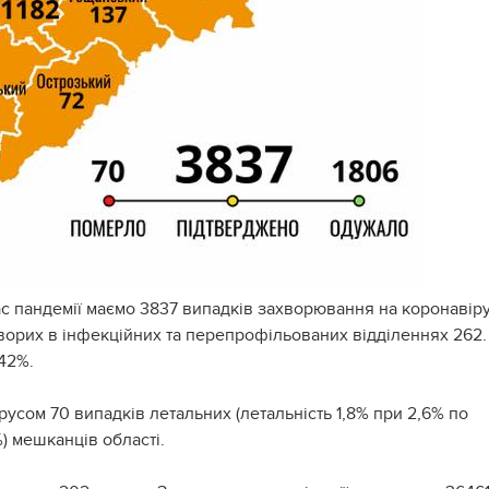
час пандемії маємо 3837 випадків захворювання на коронавіру
ь хворих в інфекційних та перепрофільованих відділеннях 262.
 42%.
усом 70 випадків летальних (летальність 1,8% при 2,6% по
%) мешканців області.