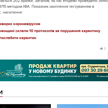
ається 202 зразки. Загалом, за час епідемії проведено 3646
 8715 методом ІФА. Показник охоплення тестуванням в
ис. населення.
 хворих коронавірусом
івненщині склали 10 протоколів за порушення карантину
послабити карантин
0
И