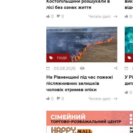
Костопільщини розшукали в
вик
лісі без ознак життя
від
0
0
Читати далі
0
ПОДІЇ
05.08.2026
На Рівненщині під час пожежі
У Р
післяжнивних залишків
дит
чоловік отримав опіки
0
0
0
Читати далі