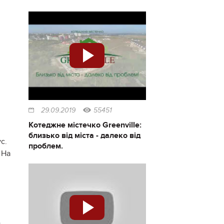
29.09.2019
55451
Котеджне містечко Greenville:
близько від міста - далеко від
с.
проблем.
 На