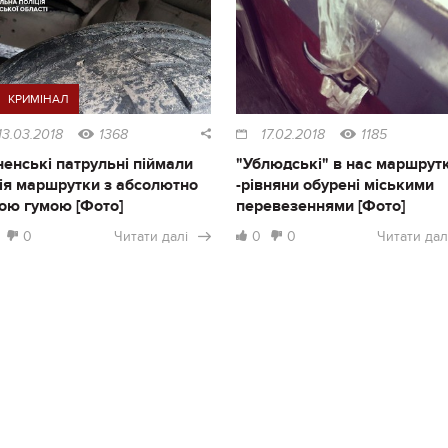
КРИМІНАЛ
13.03.2018
1368
17.02.2018
1185
ненські патрульні піймали
"Ублюдські" в нас маршрут
ія маршрутки з абсолютно
-рівняни обурені міськими
ою гумою [Фото]
перевезеннями [Фото]
0
Читати далі
0
0
Читати дал