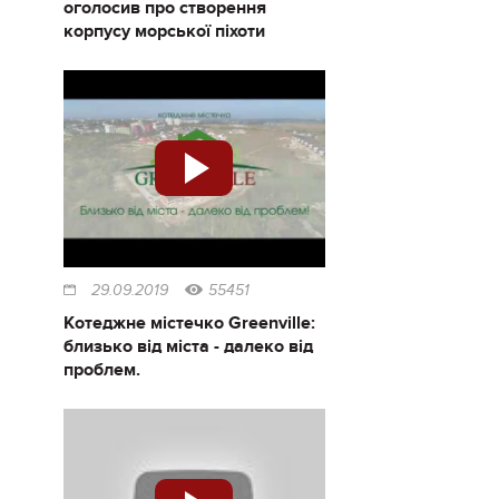
оголосив про створення
корпусу морської піхоти
29.09.2019
55451
Котеджне містечко Greenville:
близько від міста - далеко від
проблем.