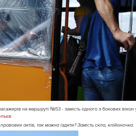
асажирів на маршруті №53 - замість одного з бокових вікон 
нтьєв
:
правових актів, так можна їздити? Замість скла, клійоночка.