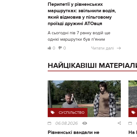
Перипетії у рівненських
маршрутках: звільнили водія,
який відмовив у пільговому
проїзді дружині АТОвця
А сьогодні пів 7 ранку водій ще
однієї маршрутки був п'яним
0
0
Читати далі
НАЙЦІКАВІШІ МАТЕРІАЛ
СУСПІЛЬСТВО
06.08.2026
Рівненські вандали не
На 