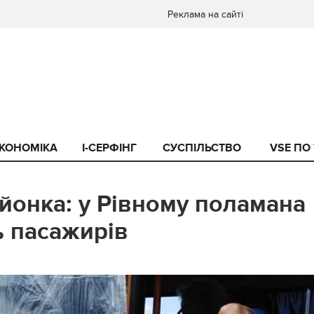
Реклама на сайті
КОНОМІКА
I-СЕРФІНГ
СУСПІЛЬСТВО
VSE ПО
ейонка: у Рівному поламана
ь пасажирів