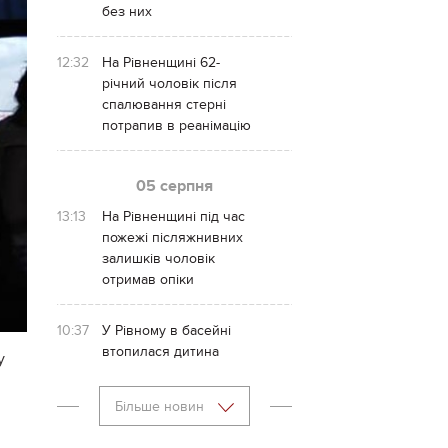
без них
12:32
На Рівненщині 62-
річний чоловік після
спалювання стерні
потрапив в реанімацію
05 серпня
13:13
На Рівненщині під час
пожежі післяжнивних
залишків чоловік
отримав опіки
10:37
У Рівному в басейні
втопилася дитина
у
Більше новин