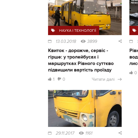
НАУКА І ТЕХНОЛОГІЇ
13.03.2018
3899
Квиток - дорожче, сервіс -
Рів
гірше: у тролейбусах і
вод
маршрутках Рівного суттєво
лис
підвищили вартість проїзду
0
1
0
Читати далі
29.11.2017
1161