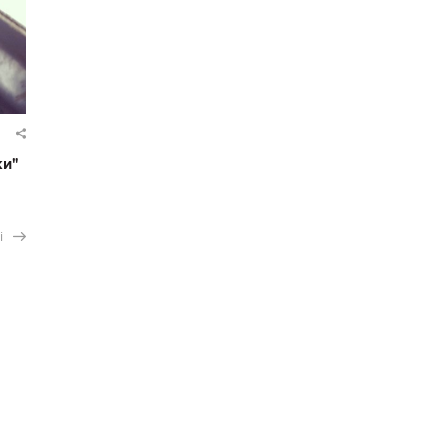
ки"
і