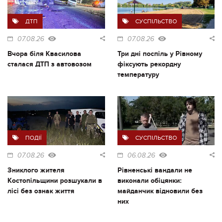
ДТП
СУСПІЛЬСТВО
07.08.26
07.08.26
Вчора біля Квасилова
Три дні поспіль у Рівному
сталася ДТП з автовозом
фіксують рекордну
температуру
ПОДІЇ
СУСПІЛЬСТВО
07.08.26
06.08.26
Зниклого жителя
Рівненські вандали не
Костопільщини розшукали в
виконали обіцянки:
лісі без ознак життя
майданчик відновили без
них