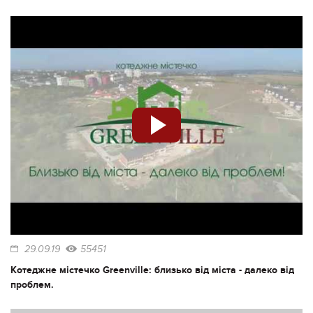
29.09.19
55451
Котеджне містечко Greenville: близько від міста - далеко від
проблем.