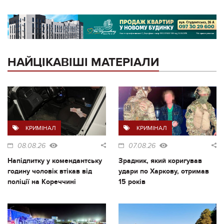
НАЙЦІКАВІШІ МАТЕРІАЛИ
КРИМІНАЛ
КРИМІНАЛ
08.08.26
07.08.26
Напідпитку у комендантську
Зрадник, який коригував
годину чоловік втікав від
удари по Харкову, отримав
поліції на Кореччині
15 років