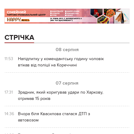
СТРІЧКА
08 серпня
11:53
Напідпитку у комендантську годину чоловік
втікав від поліції на Кореччині
07 серпня
17:31
Зрадник, який коригував удари по Харкову,
отримав 15 років
14:36
Вчора біля Квасилова сталася ДТП з
автовозом