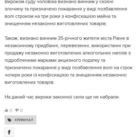
Вироком суду чоловіка визнано винним у скоєні
злочину та призначено покарання у виді позбавлення
волі строком на три роки з конфіскацією майна та
знищенням незаконно виготовлених товарів.
Також, визнано винним 35-річного жителя міста Рівне в
незаконному придбанні, перевезенні, використанні при
продажу незаконно виготовлених алкогольних напоїв з
підробленими марками акцизного податку та
призначено покарання у виді позбавлення волі на строк
чотири роки із конфіскацією та знищенням незаконно
виготовлених товарів.
На даний час вироки законної сили ще не набрали.
0
0
КРИМІНАЛ