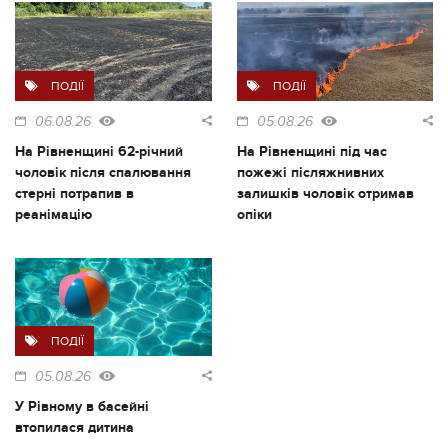
ПОДІЇ
ПОДІЇ
06.08.26
05.08.26
На Рівненщині 62-річний
На Рівненщині під час
чоловік після спалювання
пожежі післяжнивних
стерні потрапив в
залишків чоловік отримав
реанімацію
опіки
ПОДІЇ
05.08.26
У Рівному в басейні
втопилася дитина