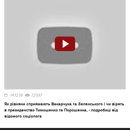
14.12.18
72397
Як рівняни сприймають Вакарчука та Зеленського і чи вірять
в президенство Тимошенко та Порошенка, - подробиці від
відомого соціолога