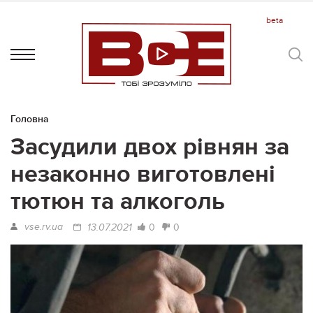
Головна
Засудили двох рівнян за
незаконно виготовлені
тютюн та алкоголь
vse.rv.ua
0
0
13.07.2021