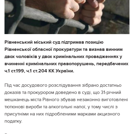
Рівненський міський суд підтримав позицію
Рівненської обласної прокуратури та визнав винним
двох чоловіків у двох кримінальних провадженнях у
вчиненні кримінальних правопорушень, передбачених
ч.1 ст.199, ч.1 ст.204 КК України.
Під час досудового розслідування зібрано достатньо
доказів та прокурором доведено в суді, що 31-річний
мешканець міста Рівного збував незаконно виготовлені
тютюнові вироби та алкогольні напої, у тому числі з
присутніми на них підробленими марками акцизного
податку.