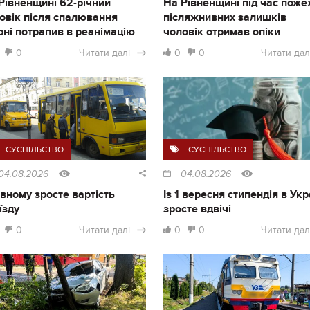
Рівненщині 62-річний
На Рівненщині під час поже
овік після спалювання
післяжнивних залишків
рні потрапив в реанімацію
чоловік отримав опіки
0
Читати далі
0
0
Читати дал
СУСПІЛЬСТВО
СУСПІЛЬСТВО
04.08.2026
04.08.2026
івному зросте вартість
Із 1 вересня стипендія в Укр
їзду
зросте вдвічі
0
Читати далі
0
0
Читати дал