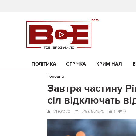
ПОЛІТИКА
СТРІЧКА
КРИМІНАЛ
Е
Головна
Завтра частину Рі
сіл відключать в
vse.rv.ua
1
0
29.06.2020