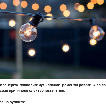
обленерго» проводитимуть планові ремонтні роботи. У зв’яз
часово припинене електропостачання.
уде на вулицях: