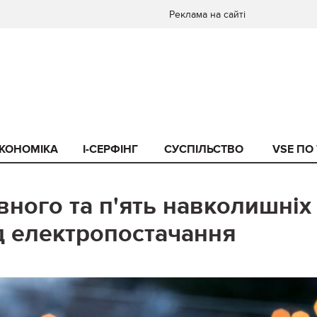
Реклама на сайті
КОНОМІКА
I-СЕРФІНГ
СУСПІЛЬСТВО
VSE ПО
вного та п'ять навколишніх
ід електропостачання