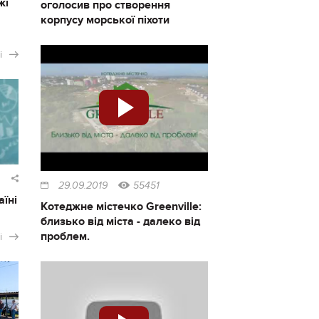
жі
оголосив про створення
корпусу морської піхоти
і
29.09.2019
55451
аїні
Котеджне містечко Greenville:
близько від міста - далеко від
проблем.
і