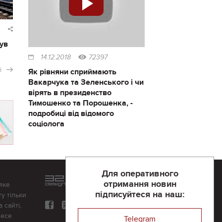
ув
14.12.2018
72397
і
Як рівняни сприймають
Вакарчука та Зеленського і чи
вірять в президенство
Тимошенко та Порошенка, -
подробиці від відомого
соціолога
Для оперативного
Розроблений та підтримується
отримання новин
яке
в
компанії 32х32
підписуйтеся на наш:
у тільки
 сайті,
несе
Telegram