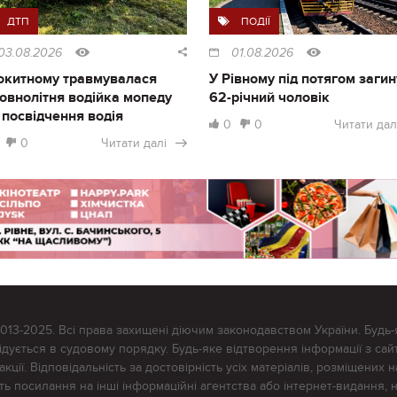
ДТП
ПОДІЇ
03.08.2026
01.08.2026
окитному травмувалася
У Рівному під потягом загин
овнолітня водійка мопеду
62-річний чоловік
 посвідчення водія
0
0
Читати дал
0
Читати далі
2013-2025. Всі права захищені діючим законодавством України. Будь-
ується в судовому порядку. Будь-яке відтворення інформації з сайт
ції. Відповідальність за достовірність усіх матеріалів, розміщених на
тять посилання на інші інформаційні агентства або інтернет-видання, 