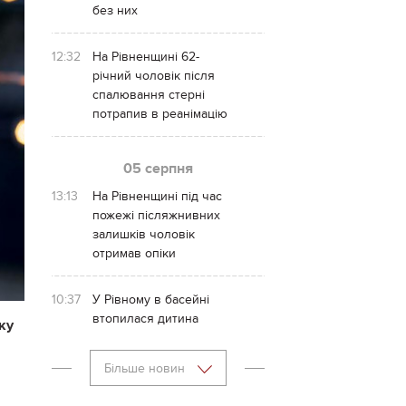
без них
12:32
На Рівненщині 62-
річний чоловік після
спалювання стерні
потрапив в реанімацію
05 серпня
13:13
На Рівненщині під час
пожежі післяжнивних
залишків чоловік
отримав опіки
10:37
У Рівному в басейні
втопилася дитина
ку
Більше новин