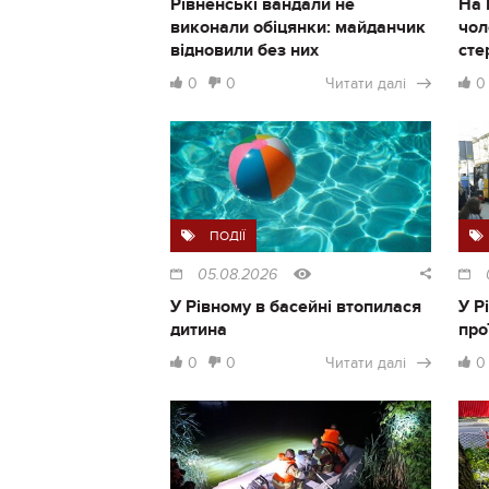
Рівненські вандали не
На 
виконали обіцянки: майданчик
чол
відновили без них
сте
0
0
Читати далі
0
ПОДІЇ
05.08.2026
У Рівному в басейні втопилася
У Р
дитина
про
0
0
Читати далі
0