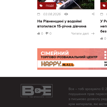
ПОДІЇ
03.08.2026
На Рівненщині у водоймі
У Р
втопилася 15-річна дівчина
неп
без
0
0
Читати далі
0
Все – тобі зрозуміло © 
порушення прав переслід
з письмово дозволу редак
крім матеріалів, які міс