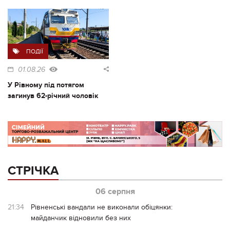
ПОДІЇ
01.08.26
У Рівному під потягом
загинув 62-річний чоловік
СТРІЧКА
06 серпня
21:34
Рівненські вандали не виконали обіцянки:
майданчик відновили без них