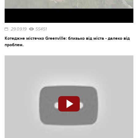
29.09.19
55451
Котеджне містечко Greenville: близько від міста - далеко від
проблем.