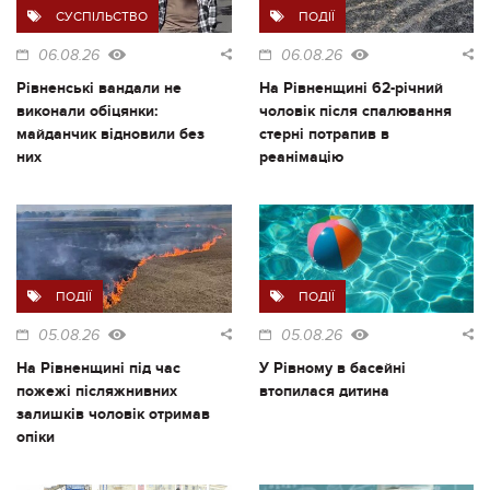
СУСПІЛЬСТВО
ПОДІЇ
06.08.26
06.08.26
Рівненські вандали не
На Рівненщині 62-річний
виконали обіцянки:
чоловік після спалювання
майданчик відновили без
стерні потрапив в
них
реанімацію
ПОДІЇ
ПОДІЇ
05.08.26
05.08.26
На Рівненщині під час
У Рівному в басейні
пожежі післяжнивних
втопилася дитина
залишків чоловік отримав
опіки