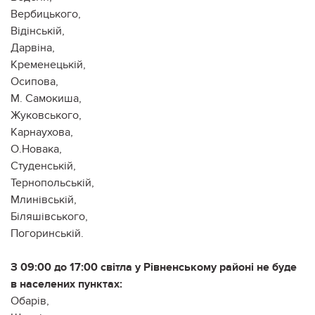
Вербицького,
Відінській,
Дарвіна,
Кременецькій,
Осипова,
М. Самокиша,
Жуковського,
Карнаухова,
О.Новака,
Студенській,
Тернопольській,
Млинівській,
Біляшівського,
Погоринській.
З 09:00 до 17:00 світла у Рівненському районі не буде
в населених пунктах:
Обарів,