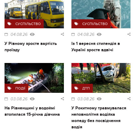
СУСПІЛЬСТВО
СУСПІЛЬСТВО
04.08.26
04.08.26
У Рівному зросте вартість
Із 1 вересня стипендія в
проїзду
Україні зросте вдвічі
ПОДІЇ
ДТП
03.08.26
03.08.26
На Рівненщині у водоймі
У Рокитному травмувалася
втопилася 15-річна дівчина
неповнолітня водійка
мопеду без посвідчення
водія