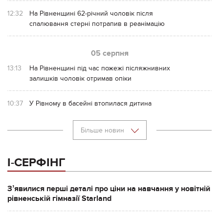
12:32
На Рівненщині 62-річний чоловік після
спалювання стерні потрапив в реанімацію
05 серпня
13:13
На Рівненщині під час пожежі післяжнивних
залишків чоловік отримав опіки
10:37
У Рівному в басейні втопилася дитина
Більше новин
І-СЕРФІНГ
Зʼявилися перші деталі про ціни на навчання у новітній
рівненській гімназії Starland