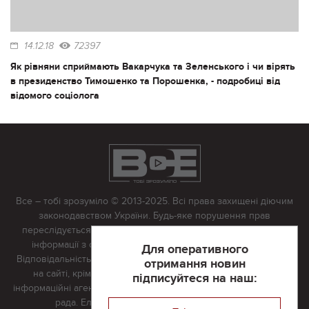
14.12.18
72397
Як рівняни сприймають Вакарчука та Зеленського і чи вірять
в президенство Тимошенко та Порошенка, - подробиці від
відомого соціолога
Все – тобі зрозуміло © 2013-2025. Всі права захищені діючим
законодавством України. Будь-яке порушення прав
переслідується в судовому порядку. Будь-яке відтворення
інформації з сайту тільки з письмово дозволу редакції.
Для оперативного
Відповідальність за достовірність усіх матеріалів, розміщених
отримання новин
на сайті, крім матеріалів, які містять посилання на інші
підписуйтеся на наш:
інформаційні агентства або інтернет-видання, несе редакційна
рада. Електронна пошта:
vserivne@gmail.com