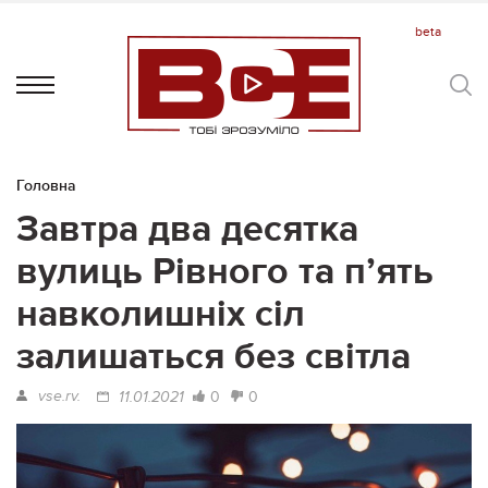
Головна
Завтра два десятка
вулиць Рівного та п’ять
навколишніх сіл
залишаться без світла
vse.rv.
0
0
11.01.2021