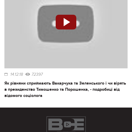
14.12.18
72397
Як рівняни сприймають Вакарчука та Зеленського і чи вірять
в президенство Тимошенко та Порошенка, - подробиці від
відомого соціолога