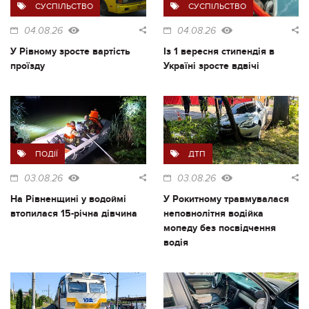
СУСПІЛЬСТВО
СУСПІЛЬСТВО
04.08.26
04.08.26
У Рівному зросте вартість
Із 1 вересня стипендія в
проїзду
Україні зросте вдвічі
ПОДІЇ
ДТП
03.08.26
03.08.26
На Рівненщині у водоймі
У Рокитному травмувалася
втопилася 15-річна дівчина
неповнолітня водійка
мопеду без посвідчення
водія