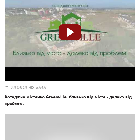
29.09.19
55451
Котеджне містечко Greenville: близько від міста - далеко від
проблем.