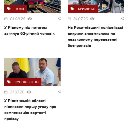
ПОДІЇ
КРИМІНАЛ
01.08.26
31.07.26
У Рівному під потягом
На Рокитнівщині поліцейські
загинув 62-річний чоловік
викрили зловмисника на
незаконному перевезенні
боєприпасів
СУСПІЛЬСТВО
31.07.26
У Рівненській області
підписали першу угоду про
компенсацію вартості
проїзду