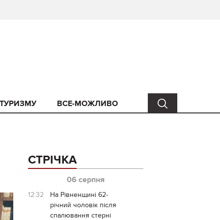
 ТУРИЗМУ
ВСЕ-МОЖЛИВО
СТРІЧКА
06 серпня
12:32
На Рівненщині 62-
річний чоловік після
спалювання стерні