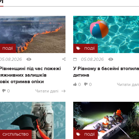
И
ПОДІЇ
ПОДІЇ
05.08.2026
05.08.2026
Рівненщині під час пожежі
У Рівному в басейні втопил
ляжнивних залишків
дитина
овік отримав опіки
0
0
Читати дал
0
Читати далі
СУСПІЛЬСТВО
ПОДІЇ