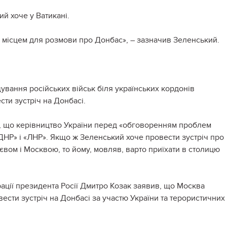
й хоче у Ватикані.
м місцем для розмови про Донбас», – зазначив Зеленський.
ощування російських військ біля українських кордонів
ти зустріч на Донбасі.
, що керівництво України перед «обговоренням проблем
ДНР» і «ЛНР». Якщо ж Зеленський хоче провести зустріч про
євом і Москвою, то йому, мовляв, варто приїхати в столицю
рації президента Росії Дмитро Козак заявив, що Москва
ести зустріч на Донбасі за участю України та терористичних