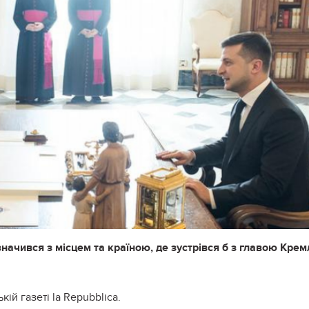
ачився з місцем та країною, де зустрівся б з главою Крем
ькій газеті la Repubblica.