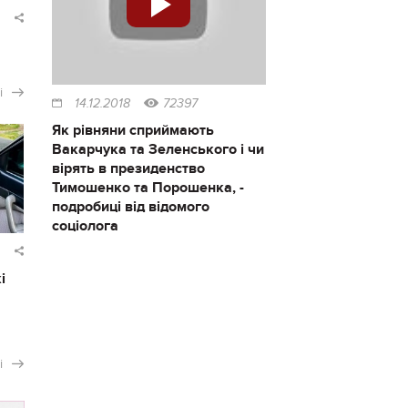
і
14.12.2018
72397
Як рівняни сприймають
Вакарчука та Зеленського і чи
вірять в президенство
Тимошенко та Порошенка, -
подробиці від відомого
соціолога
і
і