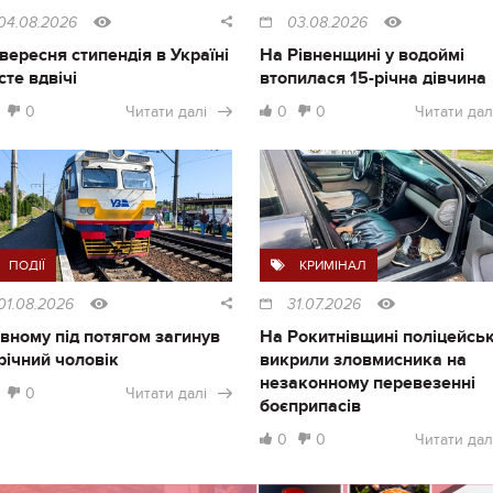
04.08.2026
03.08.2026
1 вересня стипендія в Україні
На Рівненщині у водоймі
сте вдвічі
втопилася 15-річна дівчина
0
Читати далі
0
0
Читати дал
ПОДІЇ
КРИМІНАЛ
01.08.2026
31.07.2026
івному під потягом загинув
На Рокитнівщині поліцейськ
річний чоловік
викрили зловмисника на
незаконному перевезенні
0
Читати далі
боєприпасів
0
0
Читати дал