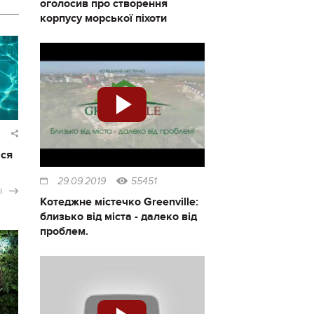
оголосив про створення
корпусу морської піхоти
ася
29.09.2019
55451
і
Котеджне містечко Greenville:
близько від міста - далеко від
проблем.