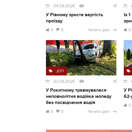
04.08.2026
У Рівному зросте вартість
Із 
проїзду
зро
0
0
Читати далі
0
ДТП
03.08.2026
У Рокитному травмувалася
У Р
неповнолітня водійка мопеду
62-
без посвідчення водія
0
0
0
Читати далі