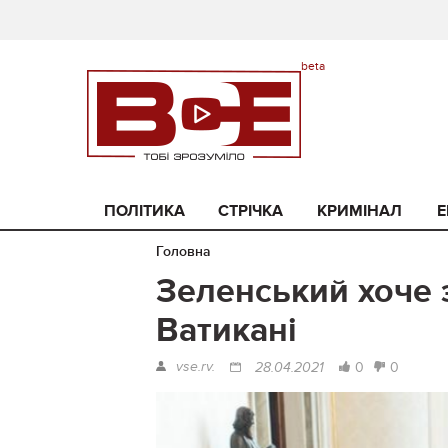
ПОЛІТИКА
СТРІЧКА
КРИМІНАЛ
Е
Головна
Зеленський хоче з
Ватикані
vse.rv.
0
0
28.04.2021