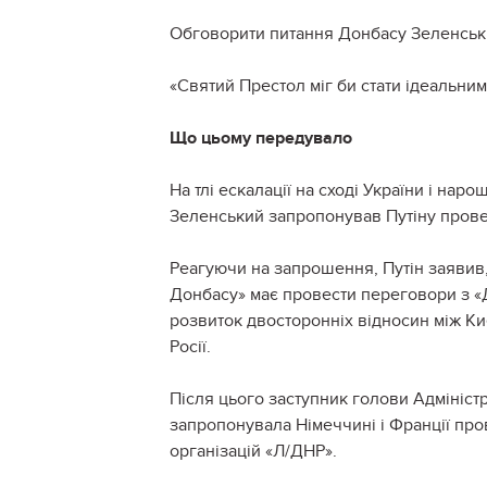
Обговорити питання Донбасу Зеленськи
«Святий Престол міг би стати ідеальни
Що цьому передувало
На тлі ескалації на сході України і нар
Зеленський запропонував Путіну провес
Реагуючи на запрошення, Путін заявив
Донбасу» має провести переговори з «
розвиток двосторонніх відносин між Ки
Росії.
Після цього заступник голови Адмініст
запропонувала Німеччині і Франції пров
організацій «Л/ДНР».