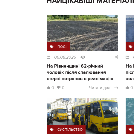
НАЙЦІКАВІШІ МАТЕРІАЛ
ПОДІЇ
06.08.2026
На Рівненщині 62-річний
На 
чоловік після спалювання
піс
стерні потрапив в реанімацію
чол
0
0
Читати далі
0
СУСПІЛЬСТВО