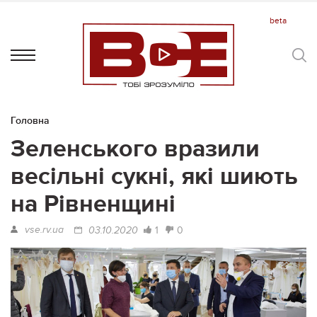
Головна
Зеленського вразили
весільні сукні, які шиють
на Рівненщині
vse.rv.ua
1
0
03.10.2020