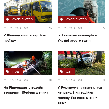
СУСПІЛЬСТВО
СУСПІЛЬСТВО
04.08.26
04.08.26
У Рівному зросте вартість
Із 1 вересня стипендія в
проїзду
Україні зросте вдвічі
ПОДІЇ
ДТП
03.08.26
03.08.26
На Рівненщині у водоймі
У Рокитному травмувалася
втопилася 15-річна дівчина
неповнолітня водійка
мопеду без посвідчення
водія