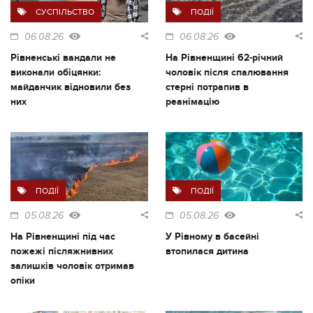
СУСПІЛЬСТВО
ПОДІЇ
06.08.26
06.08.26
Рівненські вандали не
На Рівненщині 62-річний
виконали обіцянки:
чоловік після спалювання
майданчик відновили без
стерні потрапив в
них
реанімацію
ПОДІЇ
ПОДІЇ
05.08.26
05.08.26
На Рівненщині під час
У Рівному в басейні
пожежі післяжнивних
втопилася дитина
залишків чоловік отримав
опіки