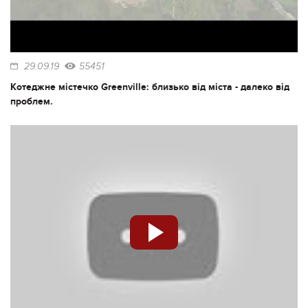
29.09.19
55451
Котеджне містечко Greenville: близько від міста - далеко від
проблем.