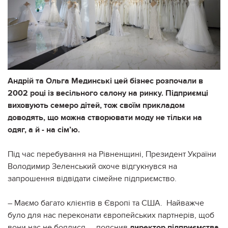
Андрій та Ольга Мединські цей бізнес розпочали в
2002 році із весільного салону на ринку. Підприємці
виховують семеро дітей, тож своїм прикладом
доводять, що можна створювати моду не тільки на
одяг, а й - на сім’ю.
Під час перебування на Рівненщині, Президент України
Володимир Зеленський охоче відгукнувся на
запрошення відвідати сімейне підприємство.
– Маємо багато клієнтів в Європі та США. Найважче
було для нас переконати європейських партнерів, щоб
вони нас не боялися, – пояснив
директор підприємства