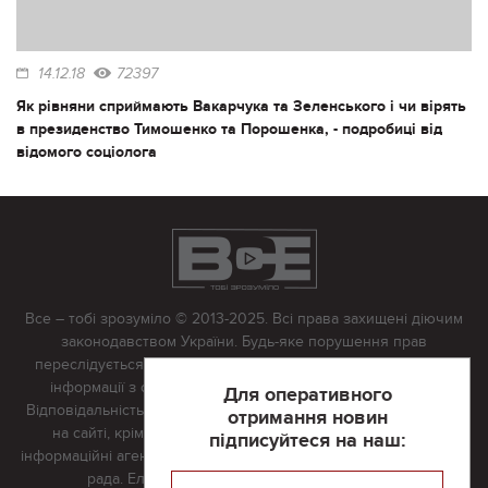
14.12.18
72397
Як рівняни сприймають Вакарчука та Зеленського і чи вірять
в президенство Тимошенко та Порошенка, - подробиці від
відомого соціолога
Все – тобі зрозуміло © 2013-2025. Всі права захищені діючим
законодавством України. Будь-яке порушення прав
переслідується в судовому порядку. Будь-яке відтворення
інформації з сайту тільки з письмово дозволу редакції.
Для оперативного
Відповідальність за достовірність усіх матеріалів, розміщених
отримання новин
на сайті, крім матеріалів, які містять посилання на інші
підписуйтеся на наш:
інформаційні агентства або інтернет-видання, несе редакційна
рада. Електронна пошта:
vserivne@gmail.com