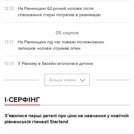
12:32
На Рівненщині 62-річний чоловік після
спалювання стерні потрапив в реанімацію
05 серпня
13:13
На Рівненщині під час пожежі післяжнивних
залишків чоловік отримав опіки
10:37
У Рівному в басейні втопилася дитина
Більше новин
І-СЕРФІНГ
Зʼявилися перші деталі про ціни на навчання у новітній
рівненській гімназії Starland