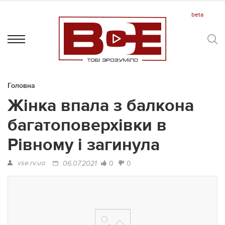
Головна
Жінка впала з балкона
багатоповерхівки в
Рівному і загинула
vse.rv.ua
0
0
06.07.2021