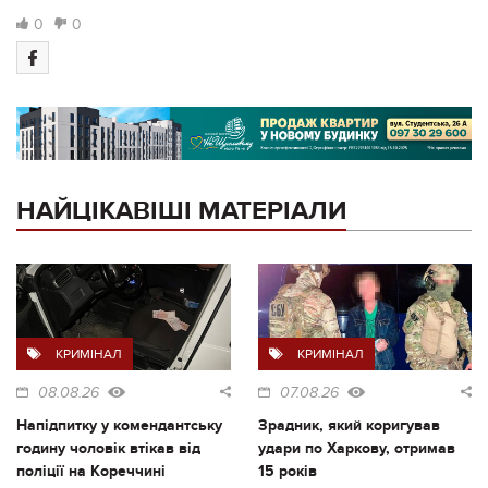
0
0
НАЙЦІКАВІШІ МАТЕРІАЛИ
КРИМІНАЛ
КРИМІНАЛ
08.08.26
07.08.26
Напідпитку у комендантську
Зрадник, який коригував
годину чоловік втікав від
удари по Харкову, отримав
поліції на Кореччині
15 років