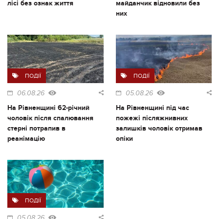
лісі без ознак життя
майданчик відновили без
них
ПОДІЇ
ПОДІЇ
06.08.26
05.08.26
На Рівненщині 62-річний
На Рівненщині під час
чоловік після спалювання
пожежі післяжнивних
стерні потрапив в
залишків чоловік отримав
реанімацію
опіки
ПОДІЇ
05.08.26