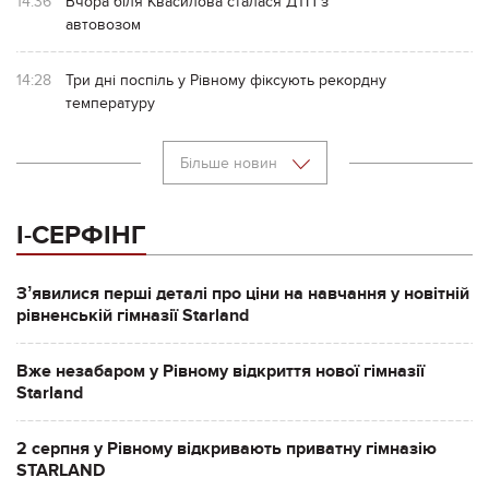
14:36
Вчора біля Квасилова сталася ДТП з
автовозом
14:28
Три дні поспіль у Рівному фіксують рекордну
температуру
Більше новин
І-СЕРФІНГ
Зʼявилися перші деталі про ціни на навчання у новітній
рівненській гімназії Starland
Вже незабаром у Рівному відкриття нової гімназії
Starland
2 серпня у Рівному відкривають приватну гімназію
STARLAND