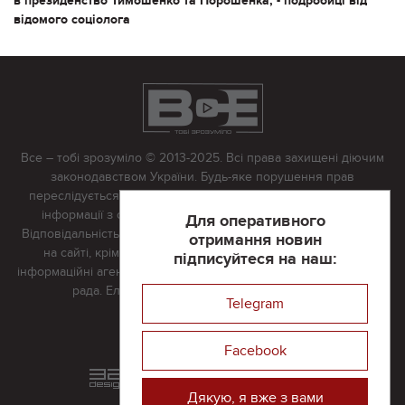
в президенство Тимошенко та Порошенка, - подробиці від
відомого соціолога
Все – тобі зрозуміло © 2013-2025. Всі права захищені діючим
законодавством України. Будь-яке порушення прав
переслідується в судовому порядку. Будь-яке відтворення
інформації з сайту тільки з письмово дозволу редакції.
Для оперативного
Відповідальність за достовірність усіх матеріалів, розміщених
отримання новин
на сайті, крім матеріалів, які містять посилання на інші
підписуйтеся на наш:
інформаційні агентства або інтернет-видання, несе редакційна
рада. Електронна пошта:
vserivne@gmail.com
Telegram
Реклама на сайті
Facebook
Розроблений та підтримується
в
компанії 32х32
Дякую, я вже з вами