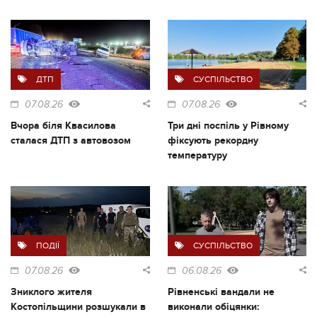
ДТП
СУСПІЛЬСТВО
07.08.26
07.08.26
Вчора біля Квасилова
Три дні поспіль у Рівному
сталася ДТП з автовозом
фіксують рекордну
температуру
ПОДІЇ
СУСПІЛЬСТВО
07.08.26
06.08.26
Зниклого жителя
Рівненські вандали не
Костопільщини розшукали в
виконали обіцянки: