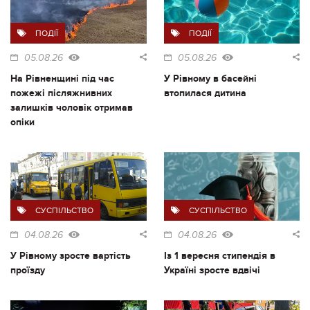
ПОДІЇ
ПОДІЇ
05.08.26
05.08.26
На Рівненщині під час
У Рівному в басейні
пожежі післяжнивних
втопилася дитина
залишків чоловік отримав
опіки
СУСПІЛЬСТВО
СУСПІЛЬСТВО
04.08.26
04.08.26
У Рівному зросте вартість
Із 1 вересня стипендія в
проїзду
Україні зросте вдвічі