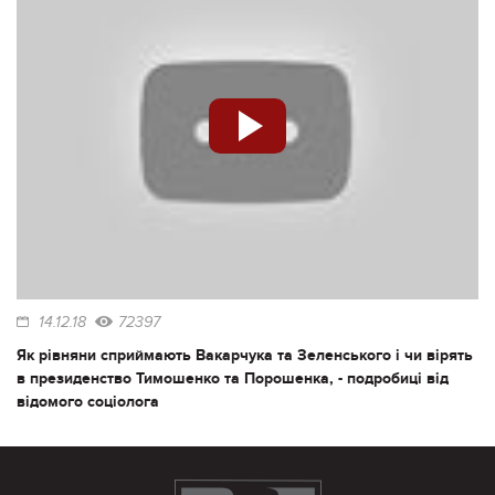
14.12.18
72397
Як рівняни сприймають Вакарчука та Зеленського і чи вірять
в президенство Тимошенко та Порошенка, - подробиці від
відомого соціолога