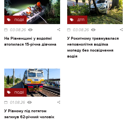
ПОДІЇ
ДТП
03.08.26
03.08.26
На Рівненщині у водоймі
У Рокитному травмувалася
втопилася 15-річна дівчина
неповнолітня водійка
мопеду без посвідчення
водія
ПОДІЇ
01.08.26
У Рівному під потягом
загинув 62-річний чоловік