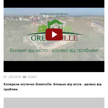
29.09.19
55451
Котеджне містечко Greenville: близько від міста - далеко від
проблем.