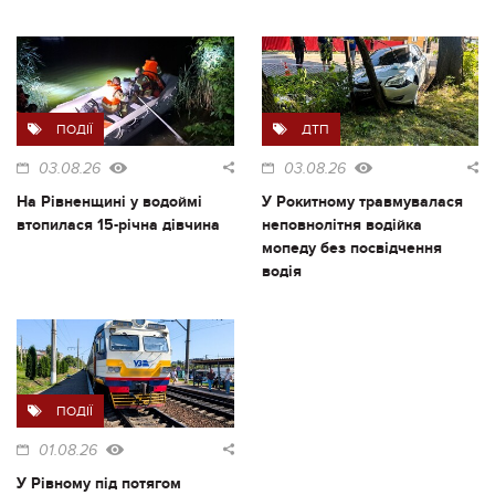
ПОДІЇ
ДТП
03.08.26
03.08.26
На Рівненщині у водоймі
У Рокитному травмувалася
втопилася 15-річна дівчина
неповнолітня водійка
мопеду без посвідчення
водія
ПОДІЇ
01.08.26
У Рівному під потягом