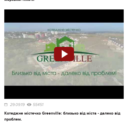
29.09.19
55451
Котеджне містечко Greenville: близько від міста - далеко від
проблем.