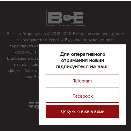
Все – тобі зрозуміло © 2013-2025. Всі права захищені діючим
законодавством України. Будь-яке порушення прав
переслідується в судовому порядку. Будь-яке відтворення
інформації з сайту тільки з письмово дозволу редакції.
Для оперативного
Відповідальність за достовірність усіх матеріалів, розміщених
отримання новин
на сайті, крім матеріалів, які містять посилання на інші
підписуйтеся на наш:
інформаційні агентства або інтернет-видання, несе редакційна
рада. Електронна пошта:
vserivne@gmail.com
Telegram
Реклама на сайті
Facebook
Розроблений та підтримується
в
компанії 32х32
Дякую, я вже з вами