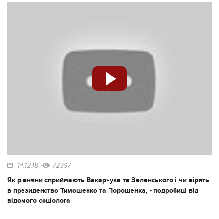
14.12.18
72397
Як рівняни сприймають Вакарчука та Зеленського і чи вірять
в президенство Тимошенко та Порошенка, - подробиці від
відомого соціолога