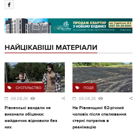
НАЙЦІКАВІШІ МАТЕРІАЛИ
СУСПІЛЬСТВО
ПОДІЇ
06.08.26
06.08.26
Рівненські вандали не
На Рівненщині 62-річний
виконали обіцянки:
чоловік після спалювання
майданчик відновили без
стерні потрапив в
них
реанімацію