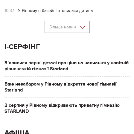
10:37
У Рівному в басейні втопилася дитина
Більше новин
І-СЕРФІНГ
Зʼявилися перші деталі про ціни на навчання у новітній
рівненській гімназії Starland
Вже незабаром у Рівному відкриття нової гімназії
Starland
2 серпня у Рівному відкривають приватну гімназію
STARLAND
АФІША