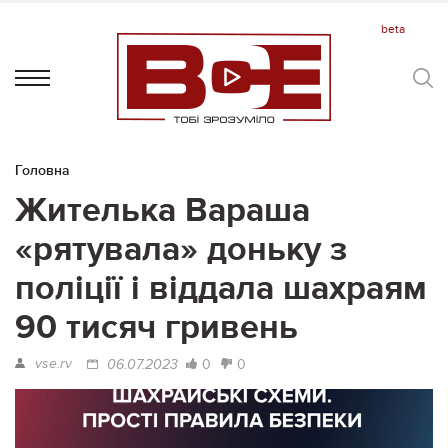
Головна
Жителька Вараша
«рятувала» доньку з
поліції і віддала шахраям
90 тисяч гривень
vse.rv
0
0
06.07.2023