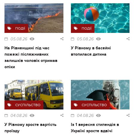
ПОДІЇ
ПОДІЇ
05.08.26
05.08.26
На Рівненщині під час
У Рівному в басейні
пожежі післяжнивних
втопилася дитина
залишків чоловік отримав
опіки
СУСПІЛЬСТВО
СУСПІЛЬСТВО
04.08.26
04.08.26
У Рівному зросте вартість
Із 1 вересня стипендія в
проїзду
Україні зросте вдвічі