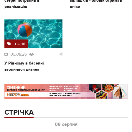
стерні потрапив в
залишків чоловік отримав
реанімацію
опіки
ПОДІЇ
05.08.26
У Рівному в басейні
втопилася дитина
СТРІЧКА
08 серпня