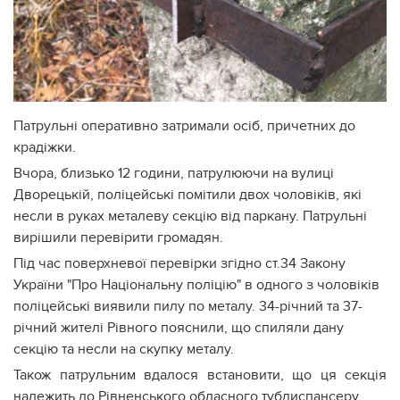
Патрульні оперативно затримали осіб, причетних до
крадіжки.
Вчора, близько 12 години, патрулюючи на вулиці
Дворецькій, поліцейські помітили двох чоловіків, які
несли в руках металеву секцію від паркану. Патрульні
вирішили перевірити громадян.
Під час поверхневої перевірки згідно ст.34 Закону
України "Про Національну поліцію" в одного з чоловіків
поліцейські виявили пилу по металу. 34-річний та 37-
річний жителі Рівного пояснили, що спиляли дану
секцію та несли на скупку металу.
Також патрульним вдалося встановити, що ця секція
належить до Рівненського обласного тубдиспансеру.