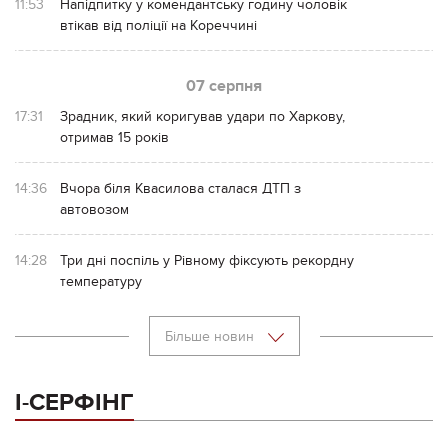
11:53
Напідпитку у комендантську годину чоловік
втікав від поліції на Кореччині
07 серпня
17:31
Зрадник, який коригував удари по Харкову,
отримав 15 років
14:36
Вчора біля Квасилова сталася ДТП з
автовозом
14:28
Три дні поспіль у Рівному фіксують рекордну
температуру
Більше новин
І-СЕРФІНГ