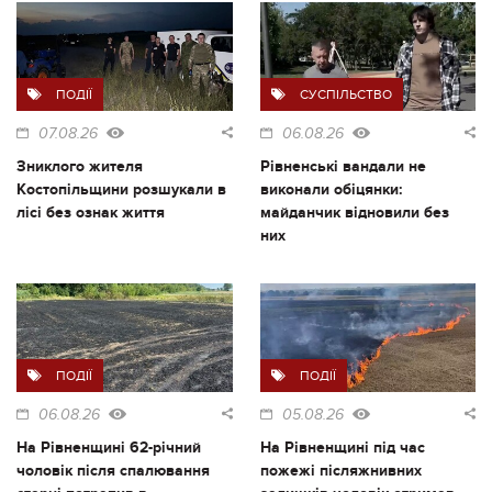
ПОДІЇ
СУСПІЛЬСТВО
07.08.26
06.08.26
Зниклого жителя
Рівненські вандали не
Костопільщини розшукали в
виконали обіцянки:
лісі без ознак життя
майданчик відновили без
них
ПОДІЇ
ПОДІЇ
06.08.26
05.08.26
На Рівненщині 62-річний
На Рівненщині під час
чоловік після спалювання
пожежі післяжнивних