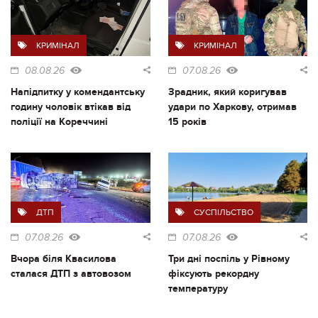
КРИМІНАЛ
КРИМІНАЛ
08.08.26
07.08.26
Напідпитку у комендантську
Зрадник, який коригував
годину чоловік втікав від
удари по Харкову, отримав
поліції на Кореччині
15 років
ДТП
СУСПІЛЬСТВО
07.08.26
07.08.26
Вчора біля Квасилова
Три дні поспіль у Рівному
сталася ДТП з автовозом
фіксують рекордну
температуру