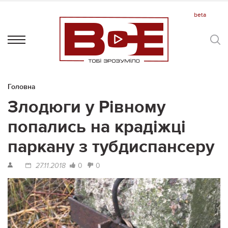
Головна
Злодюги у Рівному
попались на крадіжці
паркану з тубдиспансеру
0
0
27.11.2018