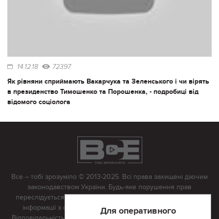
14.12.18
72397
Як рівняни сприймають Вакарчука та Зеленського і чи вірять
в президенство Тимошенко та Порошенка, - подробиці від
відомого соціолога
Все – тобі зрозуміло © 2013-2025. Всі права захищені діючим
законодавством України. Будь-яке порушення прав
переслідується в судовому порядку. Будь-яке відтворення
інформації з сайту тільки з письмово дозволу редакції.
Для оперативного
Відповідальність за достовірність усіх матеріалів, розміщених