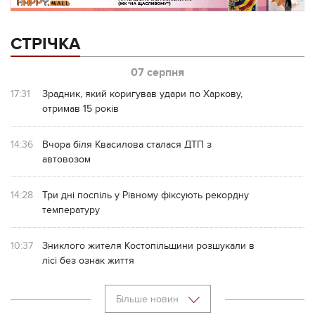
СТРІЧКА
07 серпня
17:31
Зрадник, який коригував удари по Харкову,
отримав 15 років
14:36
Вчора біля Квасилова сталася ДТП з
автовозом
14:28
Три дні поспіль у Рівному фіксують рекордну
температуру
10:37
Зниклого жителя Костопільщини розшукали в
лісі без ознак життя
Більше новин