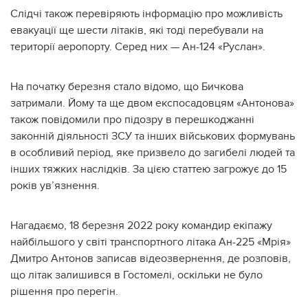
Слідчі також перевіряють інформацію про можливість
евакуації ще шести літаків, які тоді перебували на
території аеропорту. Серед них — Ан-124 «Руслан».
На початку березня стало відомо, що Бичкова
затримали. Йому та ще двом експосадовцям «Антонова»
також повідомили про
підозру
в перешкоджанні
законній діяльності ЗСУ та інших військових формувань
в особливий період, яке призвело до загибелі людей та
інших тяжких наслідків. За цією статтею загрожує до 15
років ув’язнення.
Нагадаємо, 18 березня 2022 року командир екіпажу
найбільшого у світі транспортного літака Ан-225 «Мрія»
Дмитро Антонов записав відеозвернення, де розповів,
що літак залишився в Гостомелі, оскільки не було
рішення про перегін.