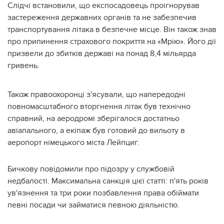
Слідчі встановили, що експосадовець проігнорував
застереження державних органів та не забезпечив
транспортування літака в безпечне місце. Він також знав
про припинення страхового покриття на «Мрію». Його дії
призвели до збитків державі на понад 8,4 мільярда
гривень.
Також правоохоронці з'ясували, що напередодні
повномасштабного вторгнення літак був технічно
справний, на аеродромі зберігалося достатньо
авіапального, а екіпаж був готовий до вильоту в
аеропорт німецького міста Лейпциг.
Бичкову повідомили про підозру у
службовій
недбалості
. Максимальна санкція цієї статті: п'ять років
ув'язнення та три роки позбавлення права обіймати
певні посади чи займатися певною діяльністю.