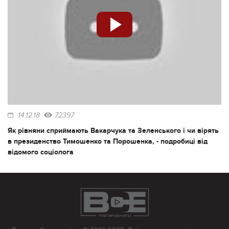
14.12.18
72397
Як рівняни сприймають Вакарчука та Зеленського і чи вірять
в президенство Тимошенко та Порошенка, - подробиці від
відомого соціолога