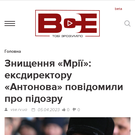
Головна
Знищення «Мрії»:
ексдиректору
«Антонова» повідомили
про підозру
vse.rv.ua
0
0
05.04.2023