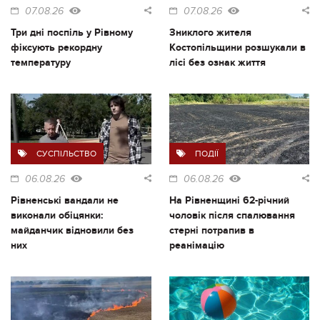
07.08.26
07.08.26
Три дні поспіль у Рівному
Зниклого жителя
фіксують рекордну
Костопільщини розшукали в
температуру
лісі без ознак життя
СУСПІЛЬСТВО
ПОДІЇ
06.08.26
06.08.26
Рівненські вандали не
На Рівненщині 62-річний
виконали обіцянки:
чоловік після спалювання
майданчик відновили без
стерні потрапив в
них
реанімацію