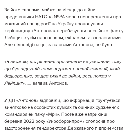
За його словами, майже за місяць до війни
представники НАТО та
NSPA
через попередження про
можливий напад росії на Україну пропонували
керівництву «Антонова» перебазувати весь його флот у
Лейпциг з усім персоналом, екіпажем та запчастинами.
Але відповіді на це, за словами Антонова, не було.
«
Я вважаю, що рішення про перегін не ухвалили, тому
що був відсутній топменеджмент нашої компанії, який
бадьоренько, за два тижні до війни, весь поїхав у
», ㅡ заявив Антонов.
Лейпциг
У ДП «Антонов» відповіли, що інформація ґрунтується
винятково на особистих думках та оцінних судженнях
командира екіпажу «Мрії». Проте вже наприкінці
березня 2022 року «Укроборонпром» оголосив про
відсторонення гендиректора Державного підприємства