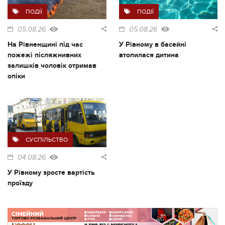
ПОДІЇ
ПОДІЇ
05.08.26
05.08.26
На Рівненщині під час
У Рівному в басейні
пожежі післяжнивних
втопилася дитина
залишків чоловік отримав
опіки
СУСПІЛЬСТВО
04.08.26
У Рівному зросте вартість
проїзду