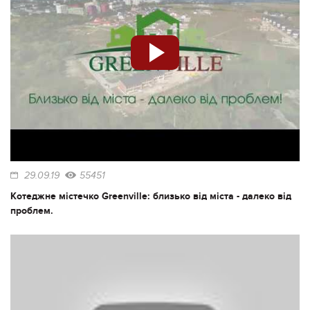
29.09.19
55451
Котеджне містечко Greenville: близько від міста - далеко від
проблем.