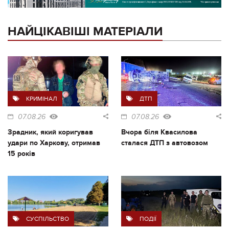
НАЙЦІКАВІШІ МАТЕРІАЛИ
КРИМІНАЛ
ДТП
07.08.26
07.08.26
Зрадник, який коригував
Вчора біля Квасилова
удари по Харкову, отримав
сталася ДТП з автовозом
15 років
СУСПІЛЬСТВО
ПОДІЇ