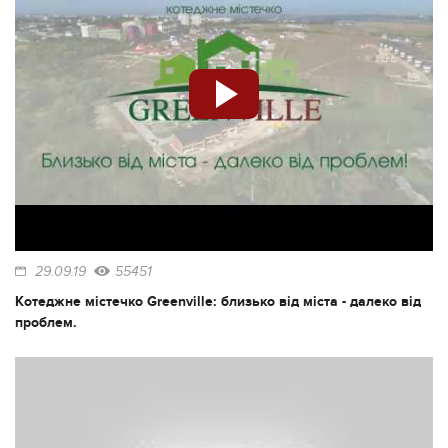
29.09.19
55451
Котеджне містечко Greenville: близько від міста - далеко від
проблем.