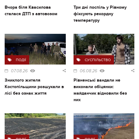
Вчора біля Квасилова
Три дні поспіль у Рівному
сталася ДТП з автовозом
фіксують рекордну
температуру
ПОДІЇ
СУСПІЛЬСТВО
07.08.26
06.08.26
Зниклого жителя
Рівненські вандали не
Костопільщини розшукали в
виконали обіцянки:
лісі без ознак життя
майданчик відновили без
них