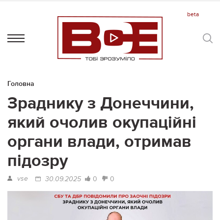
Головна
Зраднику з Донеччини,
який очолив окупаційні
органи влади, отримав
підозру
vse
0
0
30.09.2025