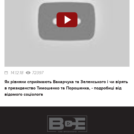
14.12.18
72397
Як рівняни сприймають Вакарчука та Зеленського і чи вірять
в президенство Тимошенко та Порошенка, - подробиці від
відомого соціолога