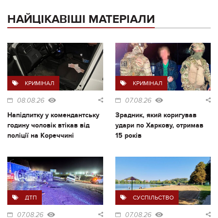
НАЙЦІКАВІШІ МАТЕРІАЛИ
КРИМІНАЛ
КРИМІНАЛ
08.08.26
07.08.26
Напідпитку у комендантську
Зрадник, який коригував
годину чоловік втікав від
удари по Харкову, отримав
поліції на Кореччині
15 років
ДТП
СУСПІЛЬСТВО
07.08.26
07.08.26