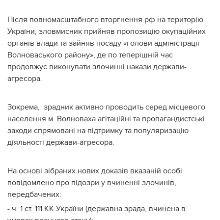
Після повномасштабного вторгнення рф на територію
України, зловмисник прийняв пропозицію окупаційних
органів влади та зайняв посаду «голови адміністрації
Волноваського району», де по теперішній час
продовжує виконувати злочинні накази держави-
агресора.
Зокрема,
зрадник активно проводить серед місцевого
населення м. Волноваха агітаційні та пропагандистські
заходи спрямовані на підтримку та популяризацію
діяльності держави-агресора.
На основі зібраних нових доказів вказаній особі
повідомлено про підозри у вчиненні злочинів,
передбачених:
- ч. 1 ст. 111 КК України (державна зрада, вчинена в