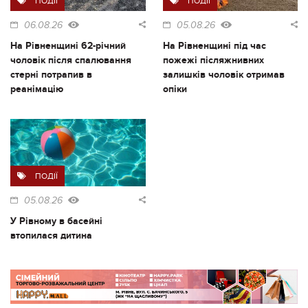
ПОДІЇ
ПОДІЇ
06.08.26
05.08.26
На Рівненщині 62-річний
На Рівненщині під час
чоловік після спалювання
пожежі післяжнивних
стерні потрапив в
залишків чоловік отримав
реанімацію
опіки
ПОДІЇ
05.08.26
У Рівному в басейні
втопилася дитина