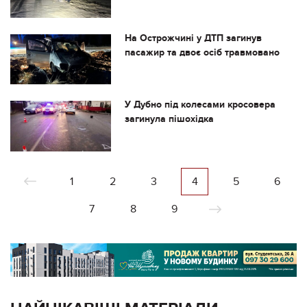
На Острожчині у ДТП загинув
пасажир та двоє осіб травмовано
У Дубно під колесами кросовера
загинула пішохідка
1
2
3
4
5
6
7
8
9