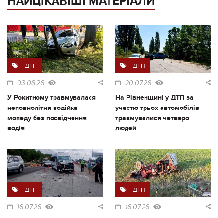
НАЙЦІКАВІШІ МАТЕРІАЛИ
ДТП
ДТП
03.08.26
20.07.26
У Рокитному травмувалася
На Рівненщині у ДТП за
неповнолітня водійка
участю трьох автомобілів
мопеду без посвідчення
травмувалися четверо
водія
людей
ДТП
ДТП
16.07.26
16.07.26