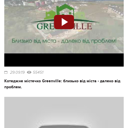
29.09.19
55451
Котеджне містечко Greenville: близько від міста - далеко від
проблем.