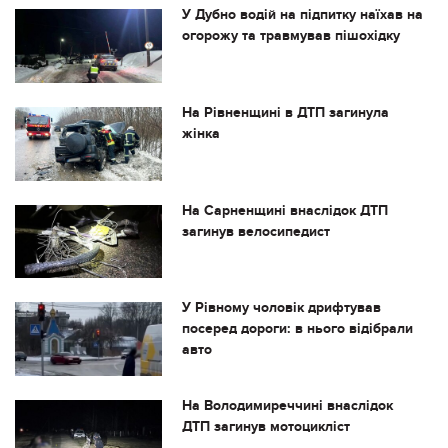
У Дубно водій на підпитку наїхав на
огорожу та травмував пішохідку
На Рівненщині в ДТП загинула
жінка
На Сарненщині внаслідок ДТП
загинув велосипедист
У Рівному чоловік дрифтував
посеред дороги: в нього відібрали
авто
На Володимиреччині внаслідок
ДТП загинув мотоцикліст