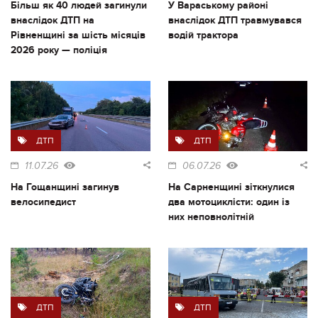
Більш як 40 людей загинули
У Вараському районі
внаслідок ДТП на
внаслідок ДТП травмувався
Рівненщині за шість місяців
водій трактора
2026 року — поліція
ДТП
ДТП
11.07.26
06.07.26
На Гощанщині загинув
На Сарненщині зіткнулися
велосипедист
два мотоциклісти: один із
них неповнолітній
ДТП
ДТП