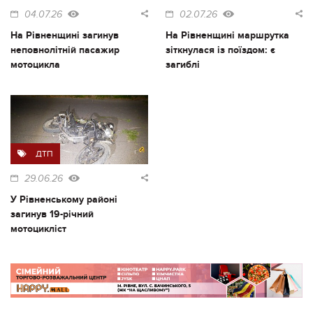
04.07.26
02.07.26
На Рівненщині загинув
На Рівненщині маршрутка
неповнолітній пасажир
зіткнулася із поїздом: є
мотоцикла
загиблі
ДТП
29.06.26
У Рівненському районі
загинув 19-річний
мотоцикліст