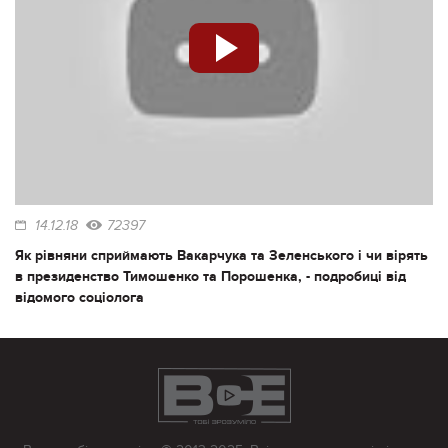
14.12.18
72397
Як рівняни сприймають Вакарчука та Зеленського і чи вірять
в президенство Тимошенко та Порошенка, - подробиці від
відомого соціолога