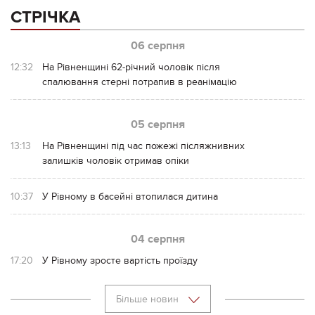
СТРІЧКА
06 серпня
12:32
На Рівненщині 62-річний чоловік після
спалювання стерні потрапив в реанімацію
05 серпня
13:13
На Рівненщині під час пожежі післяжнивних
залишків чоловік отримав опіки
10:37
У Рівному в басейні втопилася дитина
04 серпня
17:20
У Рівному зросте вартість проїзду
Більше новин