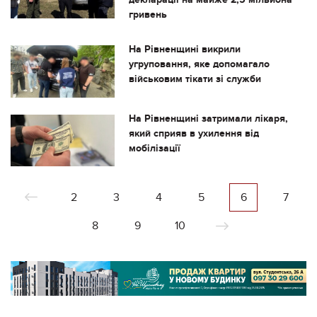
гривень
На Рівненщині викрили
угруповання, яке допомагало
військовим тікати зі служби
На Рівненщині затримали лікаря,
який сприяв в ухилення від
мобілізації
2
3
4
5
6
7
8
9
10