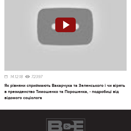
14.12.18
72397
Як рівняни сприймають Вакарчука та Зеленського і чи вірять
в президенство Тимошенко та Порошенка, - подробиці від
відомого соціолога