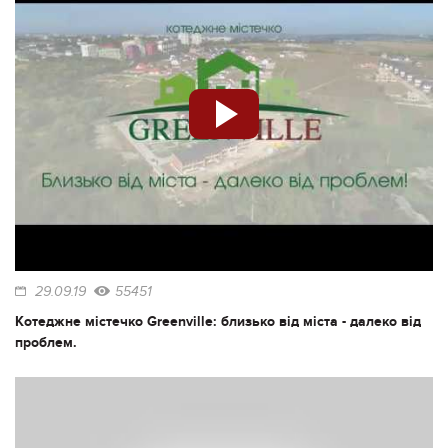
29.09.19
55451
Котеджне містечко Greenville: близько від міста - далеко від
проблем.