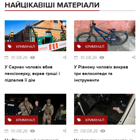
НАЙЦІКАВІШІ МАТЕРІАЛИ
КРИМІНАЛ
КРИМІНАЛ
10.08.26
10.08.26
У Сарнах чоловік вбив
У Рівному чоловік викрав
пенсіонерку, вкрав гроші і
три велосипеди та
підпалив її дім
інструменти
КРИМІНАЛ
КРИМІНАЛ
10.08.26
08.08.26