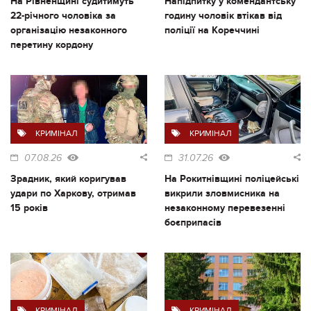
На Рівненщині судитимуть
Напідпитку у комендантську
22-річного чоловіка за
годину чоловік втікав від
організацію незаконного
поліції на Кореччині
перетину кордону
КРИМІНАЛ
КРИМІНАЛ
07.08.26
31.07.26
Зрадник, який коригував
На Рокитнівщині поліцейські
удари по Харкову, отримав
викрили зловмисника на
15 років
незаконному перевезенні
боєприпасів
КРИМІНАЛ
КРИМІНАЛ