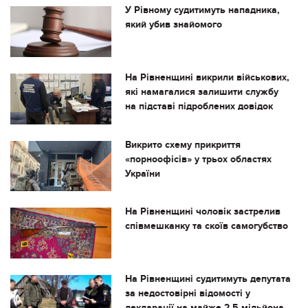
У Рівному судитимуть нападника,
який убив знайомого
На Рівненщині викрили військових,
які намагалися залишити службу
на підставі підроблених довідок
Викрито схему прикриття
«порноофісів» у трьох областях
України
На Рівненщині чоловік застрелив
співмешканку та скоїв самогубство
На Рівненщині судитимуть депутата
за недостовірні відомості у
декларації на майже 2,5 мільйона