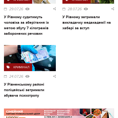
29.07.26
28.07.26
У Рівному судитимуть
У Рівному затримали
чоловіка за зберігання із
викладачку медакадемії на
метою збуту 7 кілограмів
хабарі за вступ
заборонених речовин
КРИМІНАЛ
24.07.26
У Рівненському районі
поліцейські затримали
збувача психотропу