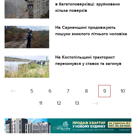
в багатоповерхівці: зруйновано
кілька поверхів
На Сарненщині продовжують
пошуки зниклого літнього чоловіка
На Костопільщині тракторист
перекинувся у ставок та загинув
5
6
7
8
9
10
11
12
13