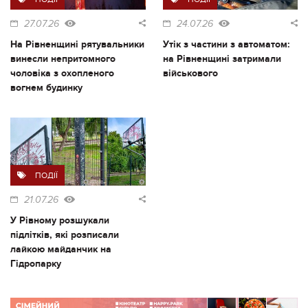
27.07.26
24.07.26
На Рівненщині рятувальники
Утік з частини з автоматом:
винесли непритомного
на Рівненщині затримали
чоловіка з охопленого
військового
вогнем будинку
ПОДІЇ
21.07.26
У Рівному розшукали
підлітків, які розписали
лайкою майданчик на
Гідропарку