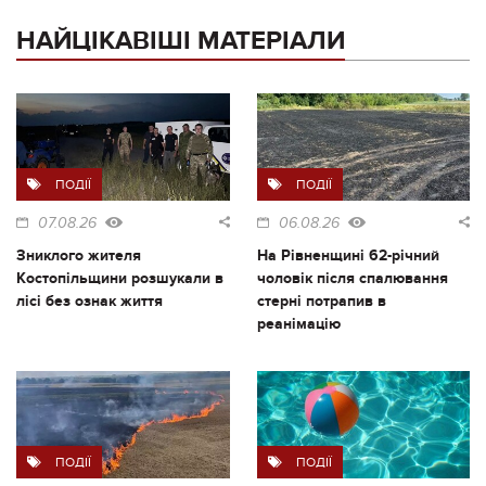
НАЙЦІКАВІШІ МАТЕРІАЛИ
ПОДІЇ
ПОДІЇ
07.08.26
06.08.26
Зниклого жителя
На Рівненщині 62-річний
Костопільщини розшукали в
чоловік після спалювання
лісі без ознак життя
стерні потрапив в
реанімацію
ПОДІЇ
ПОДІЇ