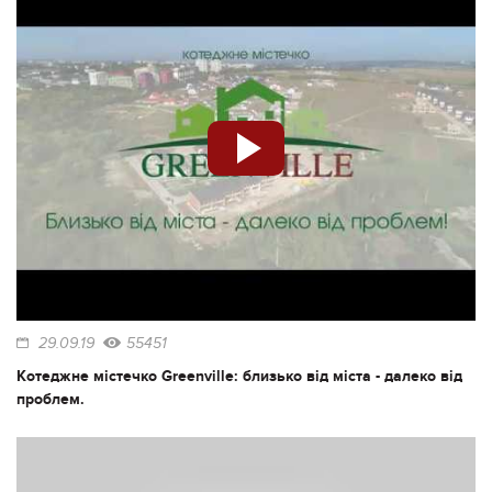
29.09.19
55451
Котеджне містечко Greenville: близько від міста - далеко від
проблем.