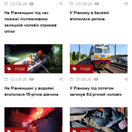
05.08.26
05.08.26
На Рівненщині під час
У Рівному в басейні
пожежі післяжнивних
втопилася дитина
залишків чоловік отримав
опіки
ПОДІЇ
ПОДІЇ
03.08.26
01.08.26
На Рівненщині у водоймі
У Рівному під потягом
втопилася 15-річна дівчина
загинув 62-річний чоловік
ПОДІЇ
ПОДІЇ