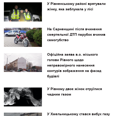
У Рівненському районі врятували
жінку, яка заблукала у лісі
На Сарненщині після вчинення
смертельної ДТП парубок вчинив
самогубство
Офіційна заява в.о. міського
голови Рівного щодо
неправомірного нанесення
контурів зображення на фасад
будівлі
У Рівному двоє жінок отруїлися
чадним газом
У Хмельницькому стався вибух газу