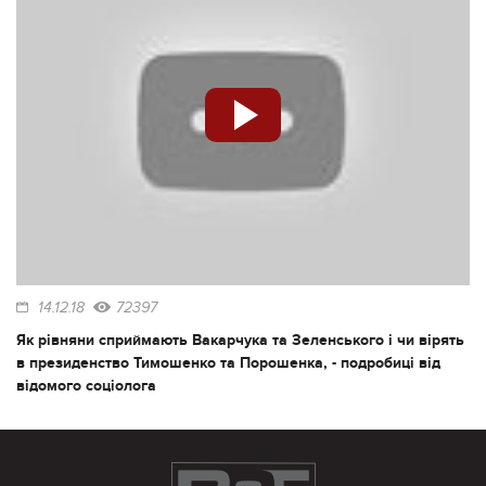
14.12.18
72397
Як рівняни сприймають Вакарчука та Зеленського і чи вірять
в президенство Тимошенко та Порошенка, - подробиці від
відомого соціолога