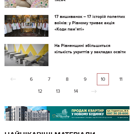
17 вишиванок – 17 історій полеглих
воїнів: у Рівному триває акція
«Коди пам’яті»
На Рівненщині збільшиться
кількість укриттів у закладах освіти
6
7
8
9
10
11
12
13
14