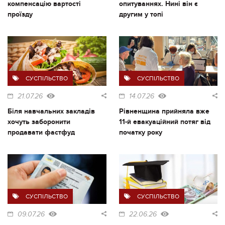
компенсацію вартості
опитуваннях. Нині він є
проїзду
другим у топі
СУСПІЛЬСТВО
СУСПІЛЬСТВО
21.07.26
14.07.26
Біля навчальних закладів
Рівненщина прийняла вже
хочуть заборонити
11-й евакуаційний потяг від
продавати фастфуд
початку року
СУСПІЛЬСТВО
СУСПІЛЬСТВО
09.07.26
22.06.26