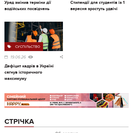
Уряд змінив терміни дії
Стипендії для студентів із 1
водійських посвідчень
вересня зростуть удвічі
СУСПІЛЬСТВО
19.06.26
Дефіцит кадрів в Україні
сягнув історичного
максимуму
СТРІЧКА