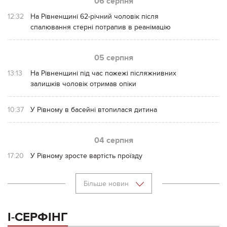
06 серпня
12:32
На Рівненщині 62-річний чоловік після
спалювання стерні потрапив в реанімацію
05 серпня
13:13
На Рівненщині під час пожежі післяжнивних
залишків чоловік отримав опіки
10:37
У Рівному в басейні втопилася дитина
04 серпня
17:20
У Рівному зросте вартість проїзду
Більше новин
І-СЕРФІНГ