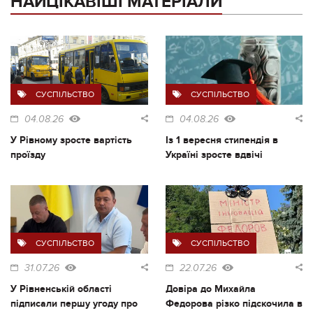
НАЙЦІКАВІШІ МАТЕРІАЛИ
СУСПІЛЬСТВО
СУСПІЛЬСТВО
04.08.26
04.08.26
У Рівному зросте вартість
Із 1 вересня стипендія в
проїзду
Україні зросте вдвічі
СУСПІЛЬСТВО
СУСПІЛЬСТВО
31.07.26
22.07.26
У Рівненській області
Довіра до Михайла
підписали першу угоду про
Федорова різко підскочила в