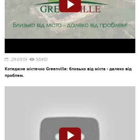
29.09.19
55451
Котеджне містечко Greenville: близько від міста - далеко від
проблем.