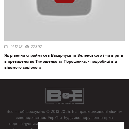
14.12.18
72397
Як рівняни сприймають Вакарчука та Зеленського і чи вірять
в президенство Тимошенко та Порошенка, - подробиці від
відомого соціолога
Все – тобі зрозуміло © 2013-2025. Всі права захищені діючим
законодавством України. Будь-яке порушення прав
переслідується в судовому порядку. Будь-яке відтворення