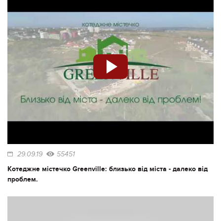
29.09.19
55451
Котеджне містечко Greenville: близько від міста - далеко від
проблем.