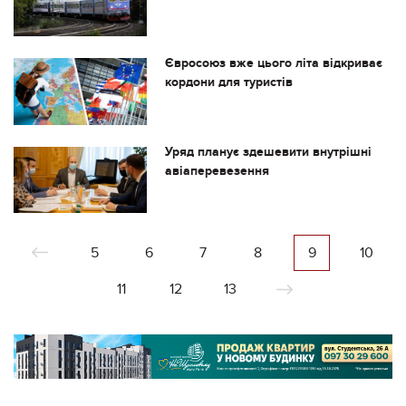
Євросоюз вже цього літа відкриває
кордони для туристів
Уряд планує здешевити внутрішні
авіаперевезення
5
6
7
8
9
10
11
12
13