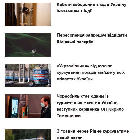
Кабмін заборонив в'їзд в Україну
іноземцям з Індії
Пересопниця запрошує відвідати
Білівські пагорби
«Укрзалізниця» відновлює
курсування поїздів майже у всіх
областях України
Чорнобиль стає одним із
туристичних магнітів України, –
заступник керівника ОП Кирило
Тимошенко
З травня через Рівне курсуватиме
новий потяг