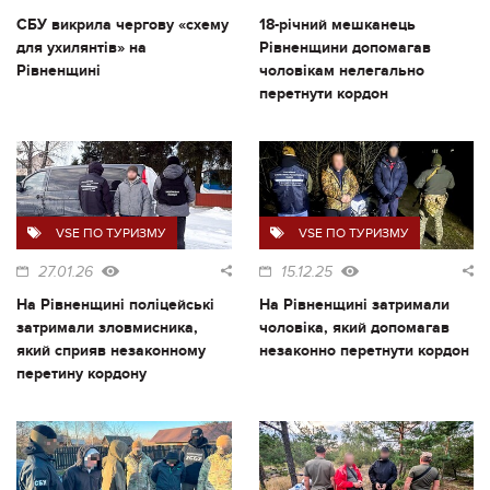
СБУ викрила чергову «схему
18-річний мешканець
для ухилянтів» на
Рівненщини допомагав
Рівненщині
чоловікам нелегально
перетнути кордон
VSE ПО ТУРИЗМУ
VSE ПО ТУРИЗМУ
27.01.26
15.12.25
На Рівненщині поліцейські
На Рівненщині затримали
затримали зловмисника,
чоловіка, який допомагав
який сприяв незаконному
незаконно перетнути кордон
перетину кордону