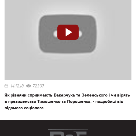
14.12.18
72397
Як рівняни сприймають Вакарчука та Зеленського і чи вірять
в президенство Тимошенко та Порошенка, - подробиці від
відомого соціолога