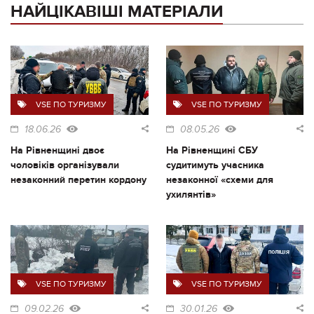
НАЙЦІКАВІШІ МАТЕРІАЛИ
VSE ПО ТУРИЗМУ
VSE ПО ТУРИЗМУ
18.06.26
08.05.26
На Рівненщині двоє
На Рівненщині СБУ
чоловіків організували
судитимуть учасника
незаконний перетин кордону
незаконної «схеми для
ухилянтів»
VSE ПО ТУРИЗМУ
VSE ПО ТУРИЗМУ
09.02.26
30.01.26