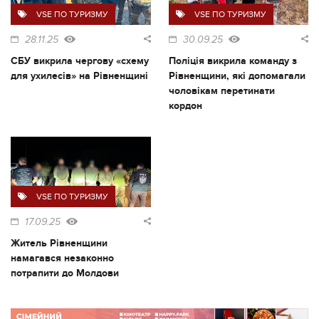
VSE ПО ТУРИЗМУ
VSE ПО ТУРИЗМУ
28.11.25
30.09.25
СБУ викрила чергову «схему
Поліція викрила команду з
для ухилесів» на Рівненщині
Рівненщини, які допомагали
чоловікам перетинати
кордон
VSE ПО ТУРИЗМУ
17.09.25
Житель Рівненщини
намагався незаконно
потрапити до Молдови