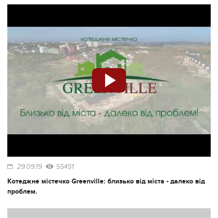
29.09.19
55451
Котеджне містечко Greenville: близько від міста - далеко від
проблем.