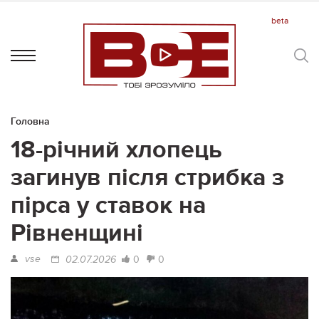
Головна
18-річний хлопець
загинув після стрибка з
пірса у ставок на
Рівненщині
vse
0
0
02.07.2026