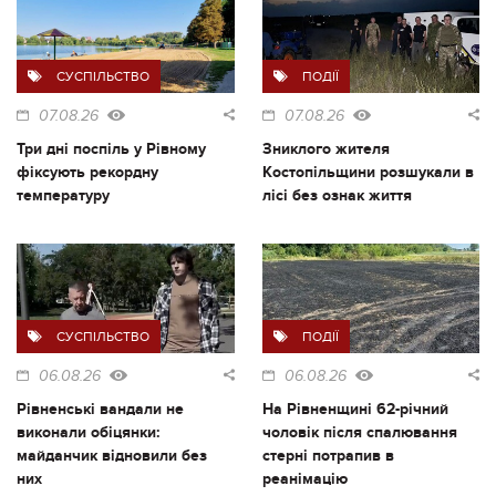
СУСПІЛЬСТВО
ПОДІЇ
07.08.26
07.08.26
Три дні поспіль у Рівному
Зниклого жителя
фіксують рекордну
Костопільщини розшукали в
температуру
лісі без ознак життя
СУСПІЛЬСТВО
ПОДІЇ
06.08.26
06.08.26
Рівненські вандали не
На Рівненщині 62-річний
виконали обіцянки:
чоловік після спалювання
майданчик відновили без
стерні потрапив в
них
реанімацію