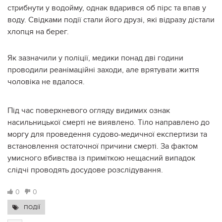
стрибнути у водойму, однак вдарився об пірс та впав у
воду. Свідками події стали його друзі, які відразу дістали
хлопця на берег.
Як зазначили у поліції, медики понад дві години
проводили реанімаційні заходи, але врятувати життя
чоловіка не вдалося.
Під час поверхневого огляду видимих ознак
насильницької смерті не виявлено. Тіло направлено до
моргу для проведення судово-медичної експертизи та
встановлення остаточної причини смерті. За фактом
умисного вбивства із приміткою нещасний випадок
слідчі проводять досудове розслідування.
0
0
ПОДІЇ