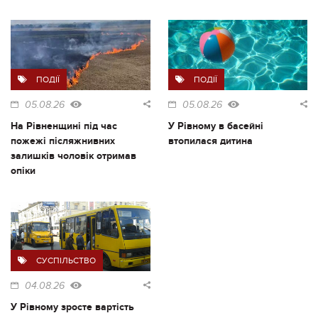
ПОДІЇ
ПОДІЇ
05.08.26
05.08.26
На Рівненщині під час
У Рівному в басейні
пожежі післяжнивних
втопилася дитина
залишків чоловік отримав
опіки
СУСПІЛЬСТВО
04.08.26
У Рівному зросте вартість