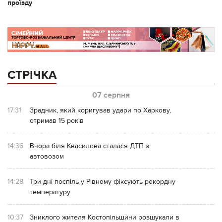
проїзду
СТРІЧКА
07 серпня
17:31
Зрадник, який коригував удари по Харкову,
отримав 15 років
14:36
Вчора біля Квасилова сталася ДТП з
автовозом
14:28
Три дні поспіль у Рівному фіксують рекордну
температуру
10:37
Зниклого жителя Костопільщини розшукали в