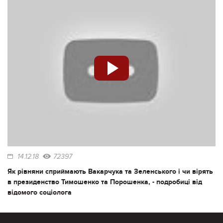
14.12.18
72397
Як рівняни сприймають Вакарчука та Зеленського і чи вірять
в президенство Тимошенко та Порошенка, - подробиці від
відомого соціолога