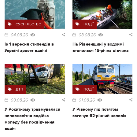
СУСПІЛЬСТВО
ПОДІЇ
04.08.26
03.08.26
Із 1 вересня стипендія в
На Рівненщині у водоймі
Україні зросте вдвічі
втопилася 15-річна дівчина
ДТП
ПОДІЇ
03.08.26
01.08.26
У Рокитному травмувалася
У Рівному під потягом
неповнолітня водійка
загинув 62-річний чоловік
мопеду без посвідчення
водія