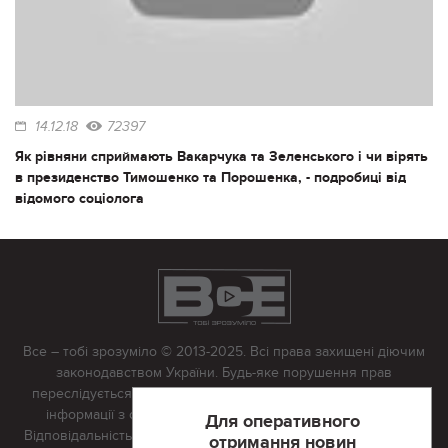
14.12.18
72397
Як рівняни сприймають Вакарчука та Зеленського і чи вірять
в президенство Тимошенко та Порошенка, - подробиці від
відомого соціолога
Все – тобі зрозуміло © 2013-2025. Всі права захищені діючим
законодавством України. Будь-яке порушення прав
переслідується в судовому порядку. Будь-яке відтворення
інформації з сайту тільки з письмово дозволу редакції.
Для оперативного
Відповідальність за достовірність усіх матеріалів, розміщених
отримання новин