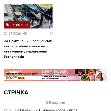
КРИМІНАЛ
31.07.26
На Рокитнівщині поліцейські
викрили зловмисника на
незаконному перевезенні
боєприпасів
СТРІЧКА
06 серпня
12:32
На Рівненщині 62-річний чоловік після