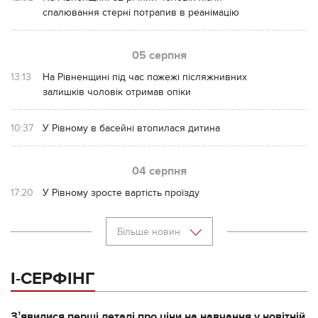
спалювання стерні потрапив в реанімацію
05 серпня
13:13
На Рівненщині під час пожежі післяжнивних
залишків чоловік отримав опіки
10:37
У Рівному в басейні втопилася дитина
04 серпня
17:20
У Рівному зросте вартість проїзду
Більше новин
І-СЕРФІНГ
Зʼявилися перші деталі про ціни на навчання у новітній