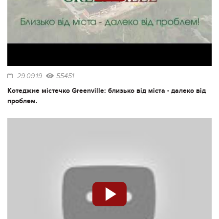
29.09.19
55451
Котеджне містечко Greenville: близько від міста - далеко від
проблем.