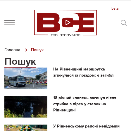
Головна
Пошук
Пошук
На Рівненщині маршрутка
зіткнулася із поїздом: є загиблі
18-річний хлопець загинув після
стрибка з пірса у ставок на
Рівненщині
У Рівненському районі невідомий