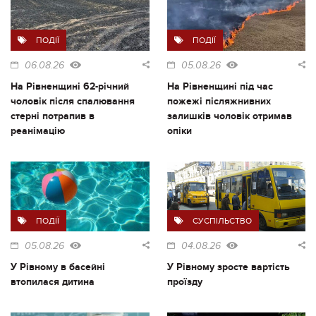
ПОДІЇ
ПОДІЇ
06.08.26
05.08.26
На Рівненщині 62-річний
На Рівненщині під час
чоловік після спалювання
пожежі післяжнивних
стерні потрапив в
залишків чоловік отримав
реанімацію
опіки
ПОДІЇ
СУСПІЛЬСТВО
05.08.26
04.08.26
У Рівному в басейні
У Рівному зросте вартість
втопилася дитина
проїзду