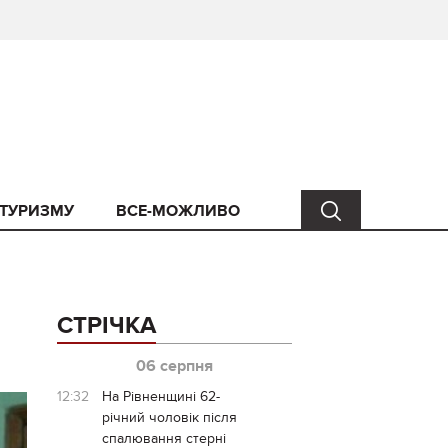
 ТУРИЗМУ
ВСЕ-МОЖЛИВО
СТРІЧКА
06 серпня
12:32
На Рівненщині 62-
річний чоловік після
спалювання стерні