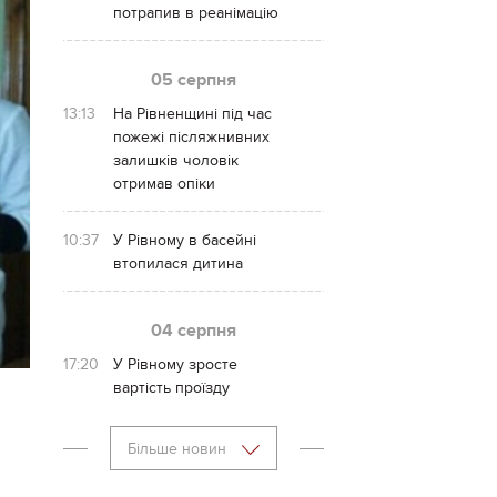
потрапив в реанімацію
05 серпня
13:13
На Рівненщині під час
пожежі післяжнивних
залишків чоловік
отримав опіки
10:37
У Рівному в басейні
втопилася дитина
04 серпня
17:20
У Рівному зросте
вартість проїзду
Більше новин