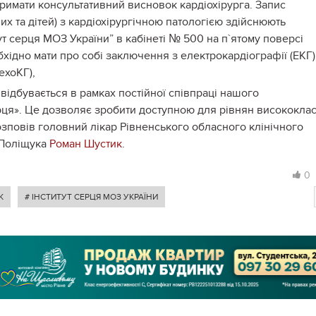
римати консультативний висновок кардіохірурга. Запис
лих та дітей) з кардіохірургічною патологією здійснюють
тут серця МОЗ України” в кабінеті № 500 на п`ятому поверсі
хідно мати про собі заключення з електрокардіографії (ЕКГ)
ехоКГ),
відбувається в рамках постійної співпраці нашого
ерця». Це дозволяє зробити доступною для рівнян висококла
розповів головний лікар Рівненського обласного клінічного
.Поліщука
Роман Шустик
.
0
К
# ІНСТИТУТ СЕРЦЯ МОЗ УКРАЇНИ