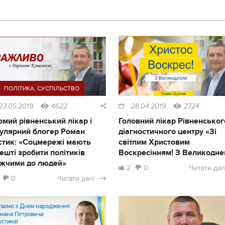
ПОЛІТИКА
,
СУСПІЛЬСТВО
23.05.2019
4622
28.04.2019
2724
омий рівненський лікар і
Головний лікар Рівненськог
улярний блогер Роман
діагностичного центру «Зі
тик: «Соцмережі мають
світлим Христовим
ешті зробити політиків
Воскресінням! З Великодне
жчими до людей»
2
0
Читати дал
0
Читати далі