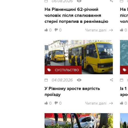
06.08.2026
На Рівненщині 62-річний
На 
чоловік після спалювання
піс
стерні потрапив в реанімацію
чол
0
0
Читати далі
0
СУСПІЛЬСТВО
04.08.2026
У Рівному зросте вартість
Із 
проїзду
зро
0
0
Читати далі
0