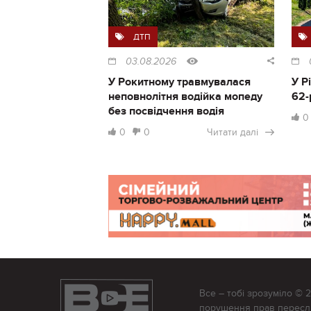
ДТП
03.08.2026
У Рокитному травмувалася
У Р
неповнолітня водійка мопеду
62-
без посвідчення водія
0
0
0
Читати далі
Все – тобі зрозуміло © 
порушення прав переслід