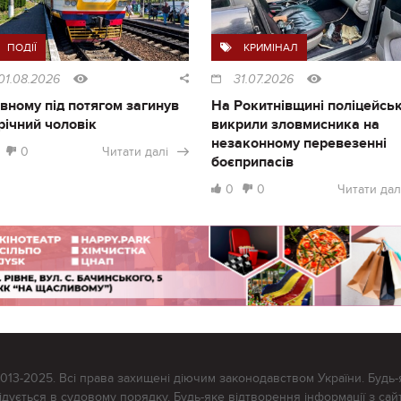
ПОДІЇ
КРИМІНАЛ
01.08.2026
31.07.2026
івному під потягом загинув
На Рокитнівщині поліцейськ
річний чоловік
викрили зловмисника на
незаконному перевезенні
0
Читати далі
боєприпасів
0
0
Читати дал
2013-2025. Всі права захищені діючим законодавством України. Будь-
ується в судовому порядку. Будь-яке відтворення інформації з сайт