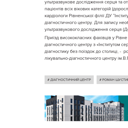
ультразвукове дослідження серця та от
пацієнтів всіх вікових категорій (дорос
кардіологи Рівненської філії ДУ ”Інсти
діагностичного центру. Для запису необ
ультразвукового дослідження серця (Д
Приїзд висококласних фахівців у Рівне 
діагностичного центру з «Інститутом с
діагностику без поїздок до столиці, - 
лікувально-діагностичного центру ім.В
# ДІАГНОСТИЧНИЙ ЦЕНТР
# РОМАН ШУСТИ