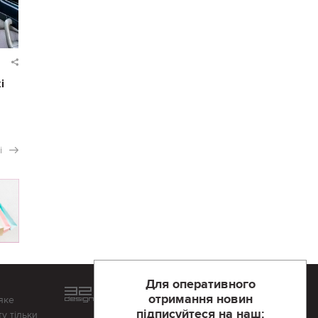
і
і
Для оперативного
Розроблений та підтримується
отримання новин
яке
в
компанії 32х32
підписуйтеся на наш:
у тільки