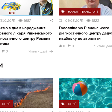
НАУКА І ТЕХНОЛОГІЇ
13.10.2018
1687
09.08.2018
1823
аємо з днем народження
Головлікарю Рівненського
овного лікаря Рівненського
діагностичного центру даду
гностичного центру Романа
надбавку до зарплати
стика
0
0
Читати дал
0
Читати далі
И
ПОДІЇ
ПОДІЇ