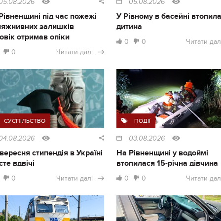
05.08.2026
05.08.2026
Рівненщині під час пожежі
У Рівному в басейні втопил
ляжнивних залишків
дитина
овік отримав опіки
0
0
Читати дал
0
Читати далі
СУСПІЛЬСТВО
ПОДІЇ
04.08.2026
03.08.2026
1 вересня стипендія в Україні
На Рівненщині у водоймі
сте вдвічі
втопилася 15-річна дівчина
0
Читати далі
0
0
Читати дал