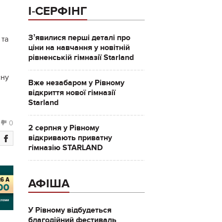
І-СЕРФІНГ
Зʼявилися перші деталі про
 та
ціни на навчання у новітній
рівненській гімназії Starland
сну
Вже незабаром у Рівному
відкриття нової гімназії
Starland
0
2 серпня у Рівному
відкривають приватну
гімназію STARLAND
АФІША
У Рівному відбудеться
благодійний фестиваль