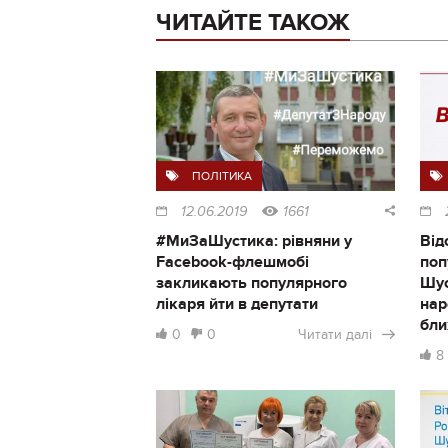
ЧИТАЙТЕ ТАКОЖ
ПОЛІТИКА
12.06.2019
1661
#МиЗаШустика: рівняни у
Від
Facebook-флешмобі
поп
закликають популярного
Шус
лікаря йти в депутати
нар
бли
0
0
Читати далі
8