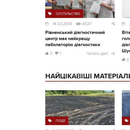
СУСПІЛЬСТВО
14.03.2019
4537
Рівненський діагностичний
Віт
центр має найкращу
гол
лаболаторію діагностики
діа
Шу
3
1
Читати далі
0
НАЙЦІКАВІШІ МАТЕРІАЛ
ПОДІЇ