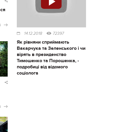
ася
і
14.12.2018
72397
Як рівняни сприймають
Вакарчука та Зеленського і чи
вірять в президенство
Тимошенко та Порошенка, -
подробиці від відомого
соціолога
і