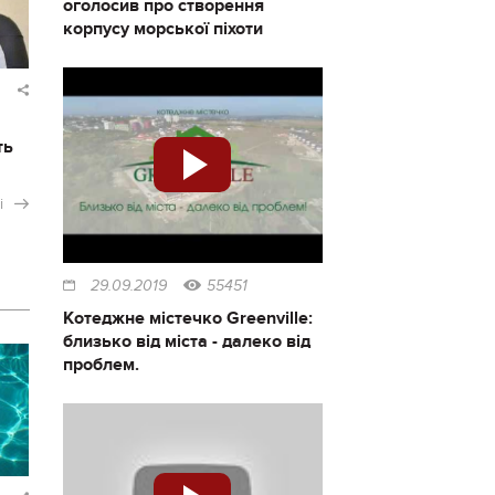
оголосив про створення
корпусу морської піхоти
ть
і
29.09.2019
55451
Котеджне містечко Greenville:
близько від міста - далеко від
проблем.