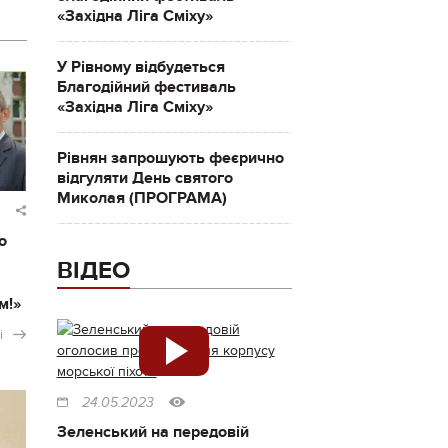
«Західна Ліга Сміху»
У Рівному відбудеться
Благодійний фестиваль
«Західна Ліга Сміху»
Рівнян запрошують феєрично
відгуляти День святого
Миколая (ПРОГРАМА)
о
ВІДЕО
м!»
і
24.05.2023
Зеленський на передовій