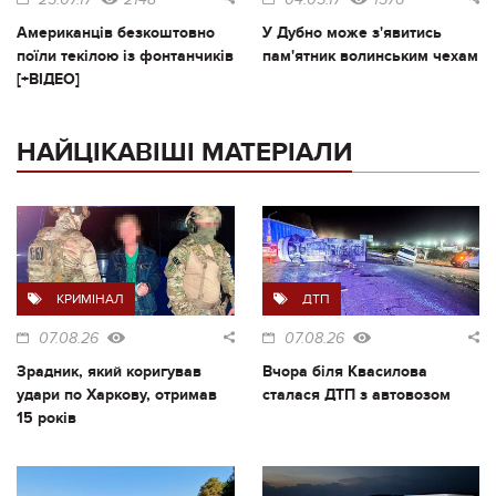
Американців безкоштовно
У Дубно може з'явитись
поїли текілою із фонтанчиків
пам'ятник волинським чехам
[+ВІДЕО]
НАЙЦІКАВІШІ МАТЕРІАЛИ
КРИМІНАЛ
ДТП
07.08.26
07.08.26
Зрадник, який коригував
Вчора біля Квасилова
удари по Харкову, отримав
сталася ДТП з автовозом
15 років