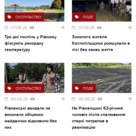
СУСПІЛЬСТВО
ПОДІЇ
07.08.26
07.08.26
Три дні поспіль у Рівному
Зниклого жителя
фіксують рекордну
Костопільщини розшукали в
температуру
лісі без ознак життя
СУСПІЛЬСТВО
ПОДІЇ
06.08.26
06.08.26
Рівненські вандали не
На Рівненщині 62-річний
виконали обіцянки:
чоловік після спалювання
майданчик відновили без
стерні потрапив в
них
реанімацію