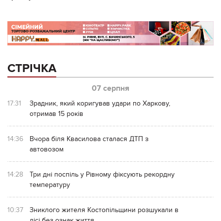
СТРІЧКА
07 серпня
17:31
Зрадник, який коригував удари по Харкову,
отримав 15 років
14:36
Вчора біля Квасилова сталася ДТП з
автовозом
14:28
Три дні поспіль у Рівному фіксують рекордну
температуру
10:37
Зниклого жителя Костопільщини розшукали в
лісі без ознак життя