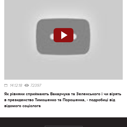
14.12.18
72397
Як рівняни сприймають Вакарчука та Зеленського і чи вірять
в президенство Тимошенко та Порошенка, - подробиці від
відомого соціолога