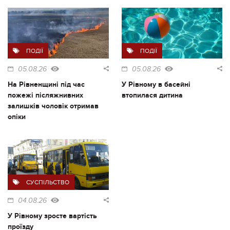
ПОДІЇ
ПОДІЇ
05.08.26
05.08.26
На Рівненщині під час
У Рівному в басейні
пожежі післяжнивних
втопилася дитина
залишків чоловік отримав
опіки
СУСПІЛЬСТВО
04.08.26
У Рівному зросте вартість
проїзду