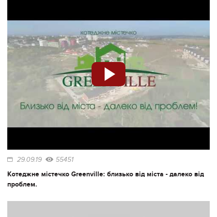
29.09.19
55451
Котеджне містечко Greenville: близько від міста - далеко від
проблем.