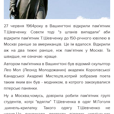
27 червня 1964року в Вашингтоні відкрили пам'ятник
Т.Шевченку. Совєти тоді "з штанів випадали" аби
відкрити пам'ятник Т.Шевченку до 150-річного ювілею в
Москві раніше за американців. Це їм вдалося. Відкрили
аж на два тижні раніше, ніж пам’ятник у Москві. Та
швидше, не означає- краще.
Автором пам'ятника в Вашингтоні був відомий скульптор
Лео Мол (Леонід Молодожанин) академік Королівської
Канадської Академії Мистецтв,котрий зобразив поета
таким яким він був - модником, в котрого закохувалися
пітерські панянки.
Ну а Москва,чомусь, довірила робити пам'ятник групі
студентів, котрі "вдягли" Т.Шевченка в одяг М.Гоголя
,шинель-крилатку. Такого одягу Т.Шевченко не
носив.Це викликало протести відомих українських