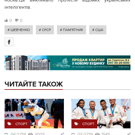
інтелігентів.
0
0
# ШЕВЧЕНКО
# СРСР
# ПАМ'ЯТНИК
# США
ЧИТАЙТЕ ТАКОЖ
СПОРТ
СПОРТ
06.07.19
2005
05.07.19
1545