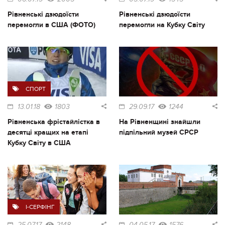
Рівненські дзюдоїсти
Рівненські дзюдоїсти
перемогли в США (ФОТО)
перемогли на Кубку Світу
СПОРТ
13.01.18
1803
29.09.17
1244
Рівненська фрістайлістка в
На Рівненщині знайшли
десятці кращих на етапі
підпільний музей СРСР
Кубку Світу в США
I-СЕРФІНГ
25.07.17
2148
04.05.17
1576