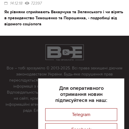
14.12.18
72397
Як рівняни сприймають Вакарчука та Зеленського і чи вірять
в президенство Тимошенко та Порошенка, - подробиці від
відомого соціолога
Все – тобі зрозуміло © 2013-2025. Всі права захищені діючим
законодавством України. Будь-яке порушення прав
переслідується в судовому порядку. Будь-яке відтворення
інформації з сайту тільки з письмово дозволу редакції.
Для оперативного
Відповідальність за достовірність усіх матеріалів, розміщених
отримання новин
на сайті, крім матеріалів, які містять посилання на інші
підписуйтеся на наш:
інформаційні агентства або інтернет-видання, несе редакційна
рада. Електронна пошта:
vserivne@gmail.com
Telegram
Реклама на сайті