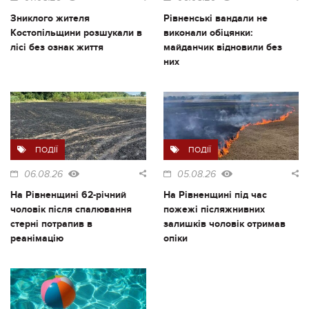
Зниклого жителя
Рівненські вандали не
Костопільщини розшукали в
виконали обіцянки:
лісі без ознак життя
майданчик відновили без
них
ПОДІЇ
ПОДІЇ
06.08.26
05.08.26
На Рівненщині 62-річний
На Рівненщині під час
чоловік після спалювання
пожежі післяжнивних
стерні потрапив в
залишків чоловік отримав
реанімацію
опіки