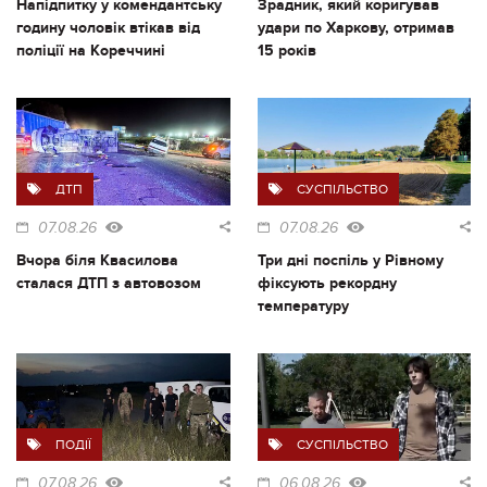
Напідпитку у комендантську
Зрадник, який коригував
годину чоловік втікав від
удари по Харкову, отримав
поліції на Кореччині
15 років
ДТП
СУСПІЛЬСТВО
07.08.26
07.08.26
Вчора біля Квасилова
Три дні поспіль у Рівному
сталася ДТП з автовозом
фіксують рекордну
температуру
ПОДІЇ
СУСПІЛЬСТВО
07.08.26
06.08.26