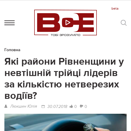
Головна
Які райони Рівненщини у
невтішній трійці лідерів
за кількістю нетверезих
водіїв?
Люкшин Юлія
0
0
30.07.2018