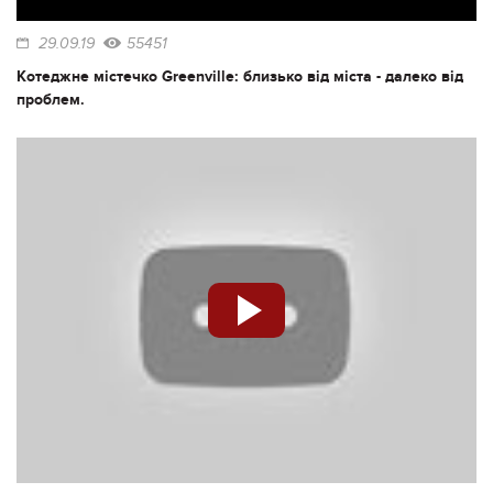
29.09.19
55451
Котеджне містечко Greenville: близько від міста - далеко від
проблем.