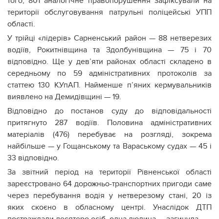
того, 801 аналогічне правопорушення зафіксували на
території обслуговування патрульні поліцейські УПП
області.
У трійці «лідерів» Сарненський район — 88 нетверезих
водіїв, Рокитнівщина та Здолбунівщина — 75 і 70
відповідно. Ще у дев’яти районах області складено в
середньому по 59 адміністративних протоколів за
статтею 130 КУпАП. Найменше п’яних кермувальників
виявлено на Демидівщині — 19.
Відповідно до постанов суду до відповідальності
притягнуто 287 водіїв. Половина адміністративних
матеріалів (476) перебуває на розгляді, зокрема
найбільше — у Гощанському та Вараському судах — 45 і
33 відповідно.
За звітний період на території Рівненської області
зареєстровано 64 дорожньо-транспортних пригоди саме
через перебування водія у нетверезому стані, 20 із
яких скоєно в обласному центрі. Унаслідок ДТП
постраждали десятеро осіб, одна людина — загинула.