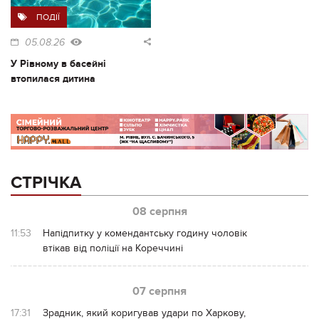
ПОДІЇ
05.08.26
У Рівному в басейні
втопилася дитина
СТРІЧКА
08 серпня
11:53
Напідпитку у комендантську годину чоловік
втікав від поліції на Кореччині
07 серпня
17:31
Зрадник, який коригував удари по Харкову,