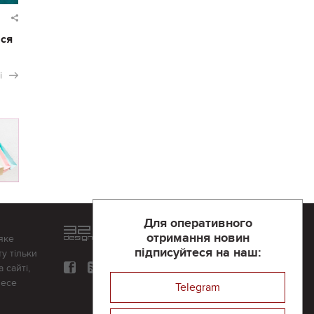
ася
і
Для оперативного
Розроблений та підтримується
отримання новин
яке
в
компанії 32х32
підписуйтеся на наш:
у тільки
 сайті,
несе
Telegram