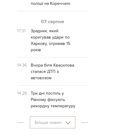
поліції на Кореччині
07 серпня
17:31
Зрадник, який
коригував удари по
Харкову, отримав 15
років
14:36
Вчора біля Квасилова
сталася ДТП з
автовозом
14:28
Три дні поспіль у
Рівному фіксують
рекордну температуру
Більше новин