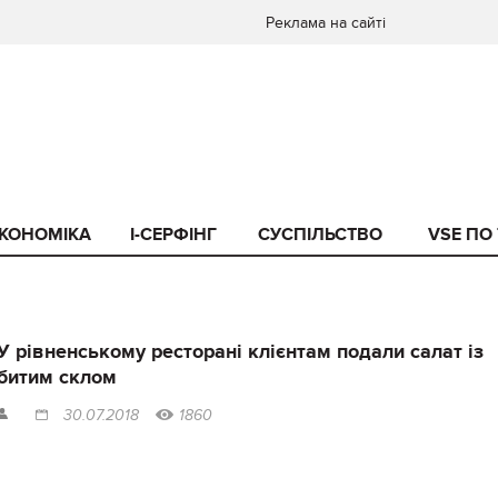
Реклама на сайті
КОНОМІКА
I-СЕРФІНГ
СУСПІЛЬСТВО
VSE ПО
У рівненському ресторані клієнтам подали салат із
битим склом
30.07.2018
1860