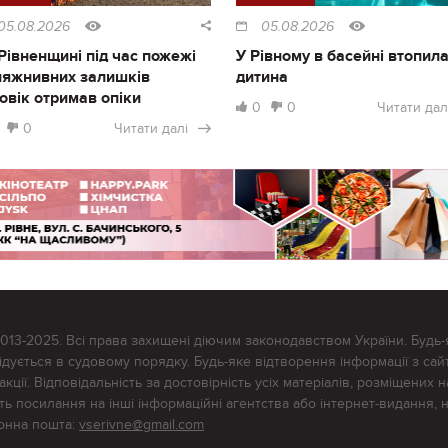
05.08.2026
05.08.2026
Рівненщині під час пожежі
У Рівному в басейні втопил
ляжнивних залишків
дитина
овік отримав опіки
0
0
Читати дал
0
Читати далі
2013-2025. Всі права захищені діючим законодавством України. Будь-
ується в судовому порядку. Будь-яке відтворення інформації з сайт
ції. Відповідальність за достовірність усіх матеріалів, розміщених на
тять посилання на інші інформаційні агентства або інтернет-видання, 
ронна пошта:
vserivne@gmail.com