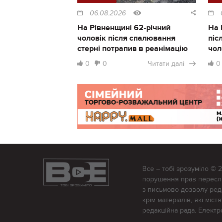
06.08.2026
На Рівненщині 62-річний
На 
чоловік після спалювання
піс
стерні потрапив в реанімацію
чол
0
0
Читати далі
0
Все – тобі зрозуміло © 
порушення прав переслід
з письмово дозволу редак
крім матеріалів, які міс
редакційна рада. Елект