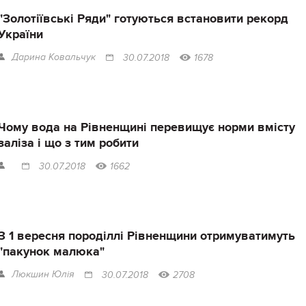
"Золотіївські Ряди" готуються встановити рекорд
України
Дарина Ковальчук
30.07.2018
1678
Чому вода на Рівненщині перевищує норми вмісту
заліза і що з тим робити
30.07.2018
1662
З 1 вересня породіллі Рівненщини отримуватимуть
"пакунок малюка"
Люкшин Юлія
30.07.2018
2708