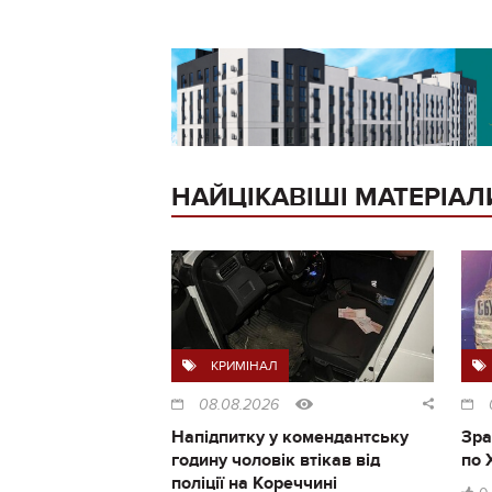
НАЙЦІКАВІШІ МАТЕРІАЛ
КРИМІНАЛ
08.08.2026
Напідпитку у комендантську
Зра
годину чоловік втікав від
по 
поліції на Кореччині