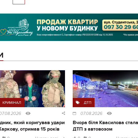
И
КРИМІНАЛ
ДТП
07.08.2026
07.08.2026
дник, який коригував удари
Вчора біля Квасилова стал
Харкову, отримав 15 років
ДТП з автовозом