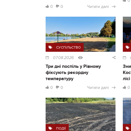
0
0
0
Читати далі
СУСПІЛЬСТВО
07.08.2026
Три дні поспіль у Рівному
Зни
фіксують рекордну
Кос
температуру
ліс
0
0
Читати далі
0
ПОДІЇ