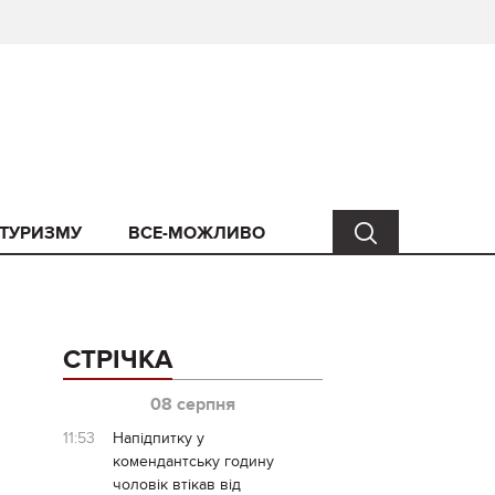
 ТУРИЗМУ
ВСЕ-МОЖЛИВО
СТРІЧКА
08 серпня
11:53
Напідпитку у
комендантську годину
чоловік втікав від