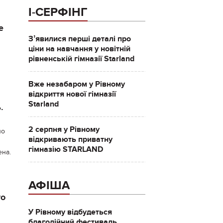
І-СЕРФІНГ
е
Зʼявилися перші деталі про
ціни на навчання у новітній
рівненській гімназії Starland
Вже незабаром у Рівному
відкриття нової гімназії
Starland
.
2 серпня у Рівному
по
відкривають приватну
гімназію STARLAND
ена.
АФІША
го
У Рівному відбудеться
благодійний фестиваль