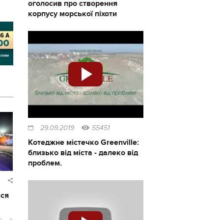
оголосив про створення
корпусу морської піхоти
29.09.2019
55451
Котеджне містечко Greenville:
близько від міста - далеко від
проблем.
ася