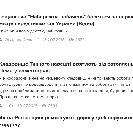
Гощанська "Набережна побачень" бореться за перш
місце серед інших сіл України (Відео)
І вже увійшла в десятку найкращих.
Люкшин Юлія
30.07.2018
2672
Кладовище Тинного нарешті врятують від затоплень
[Тема у коментарях]
У мікрорайоні Тинне на місцевому кладовищі нині тривають роботи 
облаштуванню водовідведення. За кілька тижнів роботи закінчать і
одвічна проблема тиненського кладовища - затоплення, буде виріш
Про це коротко - у коментарях.
30.07.2018
2394
Як на Рівненщині ремонтують дорогу до білорусько
кордону