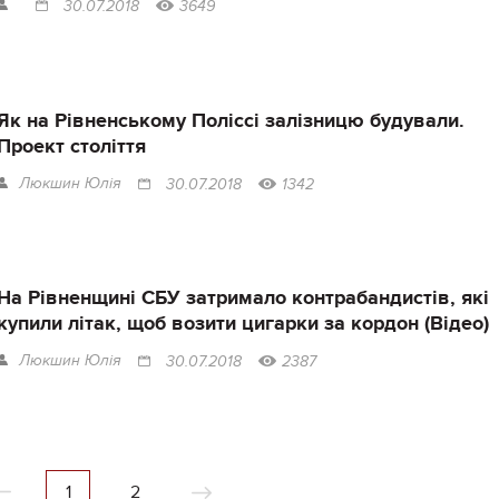
30.07.2018
3649
Як на Рівненському Поліссі залізницю будували.
Проект століття
Люкшин Юлія
30.07.2018
1342
На Рівненщині СБУ затримало контрабандистів, які
купили літак, щоб возити цигарки за кордон (Відео)
Люкшин Юлія
30.07.2018
2387
1
2