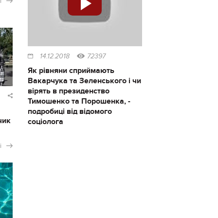
і
14.12.2018
72397
Як рівняни сприймають
Вакарчука та Зеленського і чи
вірять в президенство
Тимошенко та Порошенка, -
подробиці від відомого
чик
соціолога
і