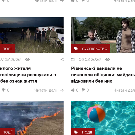
0
Читати далі
0
0
Читати дал
ПОДІЇ
СУСПІЛЬСТВО
07.08.2026
06.08.2026
клого жителя
Рівненські вандали не
топільщини розшукали в
виконали обіцянки: майдан
і без ознак життя
відновили без них
0
Читати далі
0
0
Читати дал
ПОДІЇ
ПОДІЇ