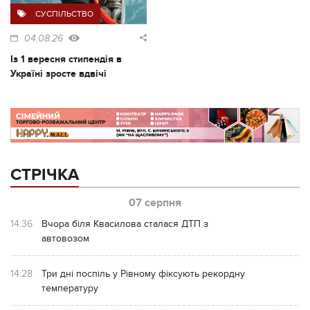
СУСПІЛЬСТВО
04.08.26
Із 1 вересня стипендія в
Україні зросте вдвічі
СТРІЧКА
07 серпня
14:36
Вчора біля Квасилова сталася ДТП з
автовозом
14:28
Три дні поспіль у Рівному фіксують рекордну
температуру