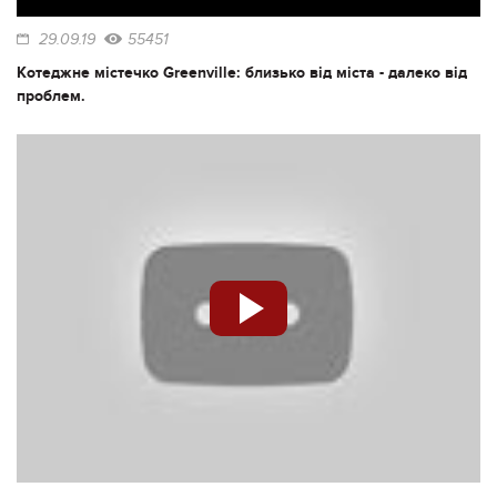
29.09.19
55451
Котеджне містечко Greenville: близько від міста - далеко від
проблем.