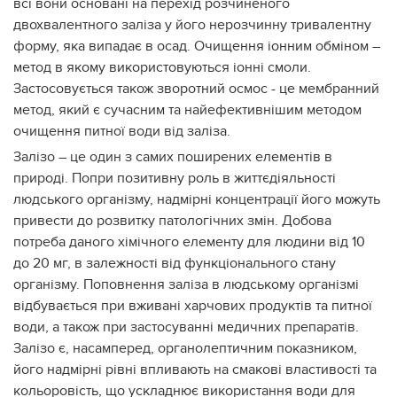
всі вони основані на перехід розчиненого
двохвалентного заліза у його нерозчинну тривалентну
форму, яка випадає в осад. Очищення іонним обміном –
метод в якому використовуються іонні смоли.
Застосовується також зворотний осмос - це мембранний
метод, який є сучасним та найефективнішим методом
очищення питної води від заліза.
Залізо – це один з самих поширених елементів в
природі. Попри позитивну роль в життєдіяльності
людського організму, надмірні концентрації його можуть
привести до розвитку патологічних змін. Добова
потреба даного хімічного елементу для людини від 10
до 20 мг, в залежності від функціонального стану
організму. Поповнення заліза в людському організмі
відбувається при вживані харчових продуктів та питної
води, а також при застосуванні медичних препаратів.
Залізо є, насамперед, органолептичним показником,
його надмірні рівні впливають на смакові властивості та
кольоровість, що ускладнює використання води для