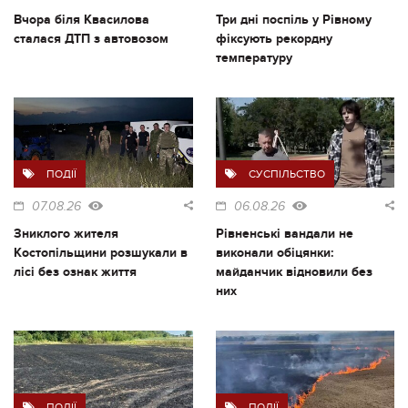
Вчора біля Квасилова
Три дні поспіль у Рівному
сталася ДТП з автовозом
фіксують рекордну
температуру
ПОДІЇ
СУСПІЛЬСТВО
07.08.26
06.08.26
Зниклого жителя
Рівненські вандали не
Костопільщини розшукали в
виконали обіцянки:
лісі без ознак життя
майданчик відновили без
них
ПОДІЇ
ПОДІЇ