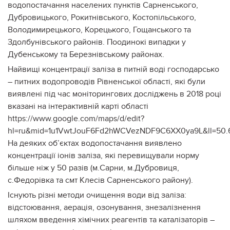
водопостачання населених пунктів Сарненського,
Дубровицького, Рокитнівського, Костопільського,
Володимирецького, Корецького, Гощанського та
Здолбунівського районів. Поодинокі випадки у
Дубенському та Березнівському районах.
Найвищі концентрації заліза в питній воді господарсько
– питних водопроводів Рівненської області, які були
виявлені під час моніторингових досліджень в 2018 році
вказані на інтерактивній карті області
https://www.google.com/maps/d/edit?
hl=ru&mid=1u1VwtJouF6Fd2hWCVezNDF9C6XX0ya9L&ll=50.6
На деяких об’єктах водопостачання виявлено
концентрації іонів заліза, які перевищували норму
більше ніж у 50 разів (м.Сарни, м.Дубровиця,
с.Федорівка та смт Клесів Сарненського району).
Існують різні методи очищення води від заліза:
відстоювання, аерація, озонування, знезалізнення
шляхом введення хімічних реагентів та каталізаторів –