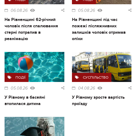
06.08.26
05.08.26
На Рівненщині 62-річний
На Рівненщині під час
чоловік після спалювання
пожежі післяжнивних
стерні потрапив в
залишків чоловік отримав
реанімацію
опіки
ПОДІЇ
СУСПІЛЬСТВО
05.08.26
04.08.26
У Рівному в басейні
У Рівному зросте вартість
втопилася дитина
проїзду