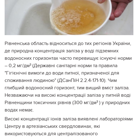
Рівненська область відноситься до тих регіонів України,
де природна концентрація заліза у воді підземних
водоносних горизонтах часто перевищує існуючі норми
– 0,2 мг/дм³ (Державні санітарні норми та правила
"Гігієнічні вимоги до води питної, призначеної для
споживання людиною" (ДСанПіН 2.2.4-171-10). Чим
глибший водоносний горизонт, тим вищий вміст заліза.
Незважаючи на високі концентрації заліза у питній воді
Рівненщини токсичних рівнів (300 мг/дм³ ) у природних
водах немає.
Високі концентрації іонів заліза виявлені лабораторіями
Центру в артезіанських свердловинах, які
використовуються для централізованого