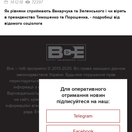
14.12.18
72397
Як рівняни сприймають Вакарчука та Зеленського і чи вірять
в президенство Тимошенко та Порошенка, - подробиці від
відомого соціолога
Все – тобі зрозуміло © 2013-2025. Всі права захищені діючим
законодавством України. Будь-яке порушення прав
переслідується в судовому порядку. Будь-яке відтворення
інформації з сайту тільки з письмово дозволу редакції.
Для оперативного
Відповідальність за достовірність усіх матеріалів, розміщених
отримання новин
на сайті, крім матеріалів, які містять посилання на інші
підписуйтеся на наш:
інформаційні агентства або інтернет-видання, несе редакційна
рада. Електронна пошта:
vserivne@gmail.com
Telegram
Реклама на сайті
Facebook