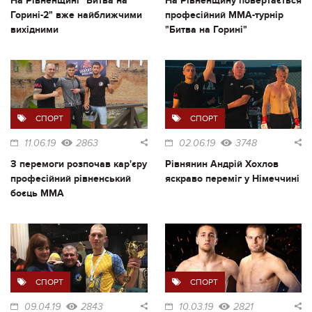
На Рівненщині "Битва на
На Рівненщину повертається
Горині-2" вже найближчими
професійний ММА-турнір
вихідними
"Битва на Горині"
СПОРТ
СПОРТ
11.06.19
2863
02.06.19
3748
З перемоги розпочав кар'єру
Рівнянин Андрій Хохлов
професійний рівненський
яскраво переміг у Німеччині
боєць ММА
СПОРТ
СПОРТ
09.04.19
2843
10.03.19
2821