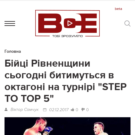
Головна
Бійці Рівненщини
сьогодні битимуться в
октагоні на турнірі "STEP
TO TOP 5"
Віктор Самчук
0
0
02.12.2017