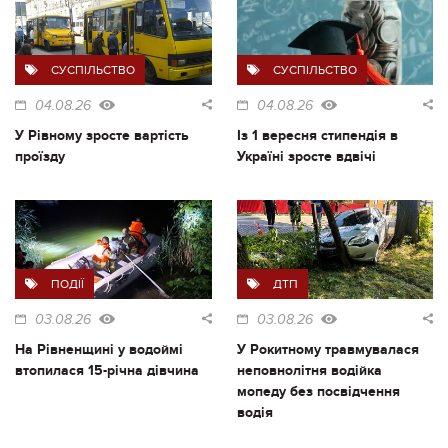
СУСПІЛЬСТВО
СУСПІЛЬСТВО
04.08.26
04.08.26
У Рівному зросте вартість
Із 1 вересня стипендія в
проїзду
Україні зросте вдвічі
ПОДІЇ
ДТП
03.08.26
03.08.26
На Рівненщині у водоймі
У Рокитному травмувалася
втопилася 15-річна дівчина
неповнолітня водійка
мопеду без посвідчення
водія