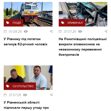
ПОДІЇ
КРИМІНАЛ
01.08.26
31.07.26
У Рівному під потягом
На Рокитнівщині поліцейські
загинув 62-річний чоловік
викрили зловмисника на
незаконному перевезенні
боєприпасів
СУСПІЛЬСТВО
31.07.26
У Рівненській області
підписали першу угоду про