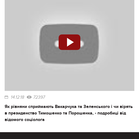
14.12.18
72397
Як рівняни сприймають Вакарчука та Зеленського і чи вірять
в президенство Тимошенко та Порошенка, - подробиці від
відомого соціолога