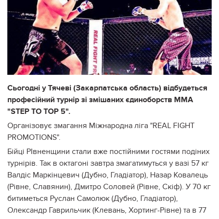
Сьогодні у Тячеві (Закарпатська область) відбудеться
професійний турнір зі змішаних єдиноборств ММА
"STEP TO TOP 5".
Організовує змагання Міжнародна ліга "REAL FIGHT
PROMOTIONS".
Бійці РІвненщини стали вже постійними гостями подіних
турнірів. Так в октагоні завтра змагатимуться у вазі 57 кг
Валдіс Маркінцевич (Дубно, Гладіатор), Назар Ковалець
(Рівне, Славянин), Дмитро Соловей (Рівне, Скіф). У 70 кг
битиметься Руслан Самолюк (Дубно, Гладіатор),
Олександр Гаврильчик (Клевань, Хортинг-Рівне) та в 77