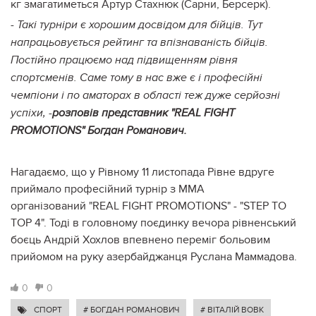
кг змагатиметься Артур Стахнюк (Сарни, Берсерк).
- Такі турніри є хорошим досвідом для бійців. Тут
напрацьовується рейтинг та впізнаваність бійців.
Постійно працюємо над підвищенням рівня
спортсменів. Саме тому в нас вже є і професійні
чемпіони і по аматорах в області теж дуже серйозні
успіхи, -
розповів представник "REAL FIGHT
PROMOTIONS" Богдан Романович.
Нагадаємо, що у Рівному 11 листопада Рівне вдруге
приймало професійний турнір з ММА
організований "REAL FIGHT PROMOTIONS" - "STEP TO
TOP 4". Тоді в головному поєдинку вечора рівненський
боєць Андрій Хохлов впевнено переміг больовим
прийомом на руку азербайджанця Руслана Маммадова.
0
0
СПОРТ
# БОГДАН РОМАНОВИЧ
# ВІТАЛІЙ ВОВК