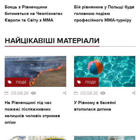
Боєць з Рівненщини
Бій рівнянина у Польщі буде
битиметься на Чемпіонатах
головною подією
Європи та Світу з ММА
професійного ММА-турніру
НАЙЦІКАВІШІ МАТЕРІАЛИ
ПОДІЇ
ПОДІЇ
05.08.26
05.08.26
На Рівненщині під час
У Рівному в басейні
пожежі післяжнивних
втопилася дитина
залишків чоловік отримав
опіки