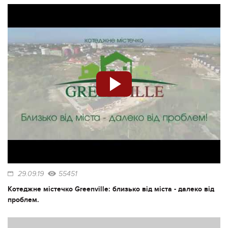
29.09.19
55451
Котеджне містечко Greenville: близько від міста - далеко від
проблем.