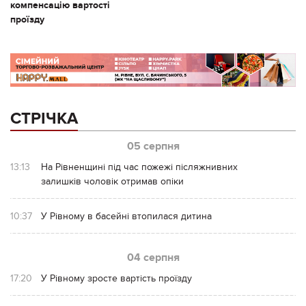
компенсацію вартості
проїзду
СТРІЧКА
05 серпня
13:13
На Рівненщині під час пожежі післяжнивних
залишків чоловік отримав опіки
10:37
У Рівному в басейні втопилася дитина
04 серпня
17:20
У Рівному зросте вартість проїзду