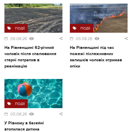
ПОДІЇ
ПОДІЇ
06.08.26
05.08.26
На Рівненщині 62-річний
На Рівненщині під час
чоловік після спалювання
пожежі післяжнивних
стерні потрапив в
залишків чоловік отримав
реанімацію
опіки
ПОДІЇ
05.08.26
У Рівному в басейні
втопилася дитина