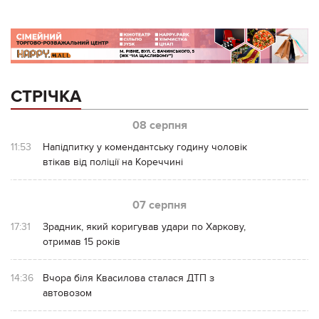
СТРІЧКА
08 серпня
11:53
Напідпитку у комендантську годину чоловік
втікав від поліції на Кореччині
07 серпня
17:31
Зрадник, який коригував удари по Харкову,
отримав 15 років
14:36
Вчора біля Квасилова сталася ДТП з
автовозом