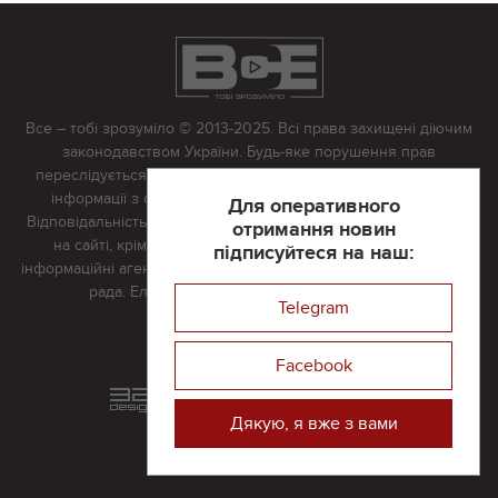
Все – тобі зрозуміло © 2013-2025. Всі права захищені діючим
законодавством України. Будь-яке порушення прав
переслідується в судовому порядку. Будь-яке відтворення
інформації з сайту тільки з письмово дозволу редакції.
Для оперативного
Відповідальність за достовірність усіх матеріалів, розміщених
отримання новин
на сайті, крім матеріалів, які містять посилання на інші
підписуйтеся на наш:
інформаційні агентства або інтернет-видання, несе редакційна
рада. Електронна пошта:
vserivne@gmail.com
Telegram
Реклама на сайті
Facebook
Розроблений та підтримується
в
компанії 32х32
Дякую, я вже з вами