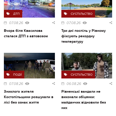
ДТП
СУСПІЛЬСТВО
07.08.26
07.08.26
Вчора біля Квасилова
Три дні поспіль у Рівному
сталася ДТП з автовозом
фіксують рекордну
температуру
ПОДІЇ
СУСПІЛЬСТВО
07.08.26
06.08.26
Зниклого жителя
Рівненські вандали не
Костопільщини розшукали в
виконали обіцянки:
лісі без ознак життя
майданчик відновили без
них