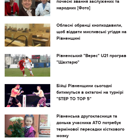
почесні звання заслужених та
народних [Фото]
Обласні обранці кнопкодавили,
щоб віддати мисливські угіддя на
Рівненщині
Рівненський "Верес" U21 програв
"Щахтарю"
Бійці Рівненщини сьогодні
битимуться в октагоні на турнірі
"STEP TO TOP 5"
Рівненська другокласниця та
донька учасника АТО потребує
термінової пересадки кісткового
мозку