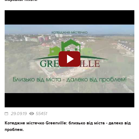
29.09.19
55451
Котеджне містечко Greenville: близько від міста - далеко від
проблем.