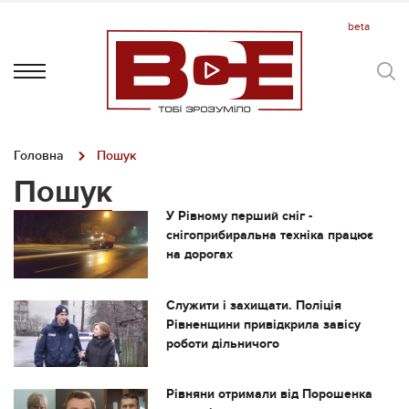
Головна
Пошук
Пошук
У Рівному перший сніг -
снігоприбиральна техніка працює
на дорогах
Служити і захищати. Поліція
Рівненщини привідкрила завісу
роботи дільничого
Рівняни отримали від Порошенка