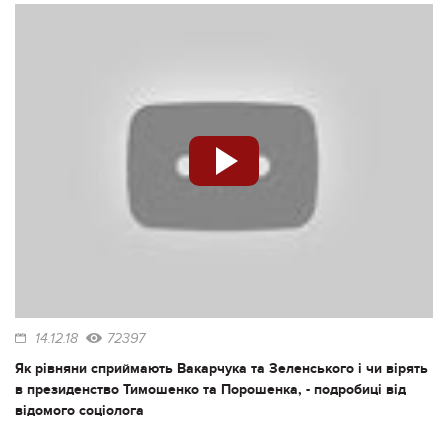
14.12.18
72397
Як рівняни сприймають Вакарчука та Зеленського і чи вірять
в президенство Тимошенко та Порошенка, - подробиці від
відомого соціолога