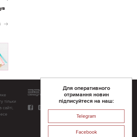
ув
і
Для оперативного
Розроблений та підтримується
отримання новин
яке
в
компанії 32х32
підписуйтеся на наш:
у тільки
 сайті,
несе
Telegram
Facebook