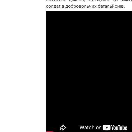
солдатів добровольчих батальйонів.