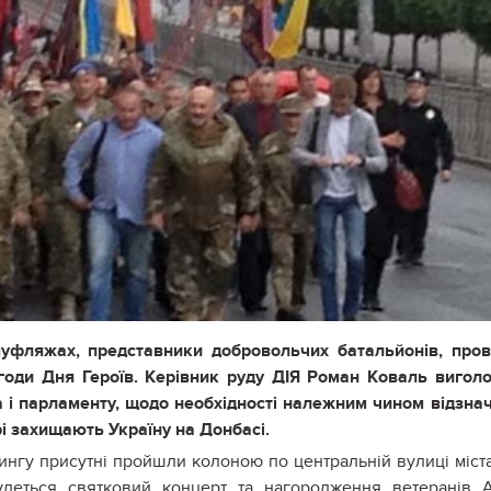
муфляжах, представники добровольчих батальйонів, про
годи Дня Героїв. Керівник руду ДІЯ Роман Коваль вигол
 і парламенту, щодо необхідності належним чином відзна
і захищають Україну на Донбасі.
тингу присутні пройшли колоною по центральній вулиці міст
будеться святковий концерт та нагородження ветеранів 