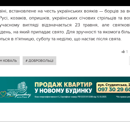
їні, встановлене на честь українських вояків — борців за 
Русі, козаків, опришків, українських січових стрільців та во
часному вигляді відзначається 23 травня, але святков
день, на який припадає свято. Для зручності та якомога біл
ються в п'ятницю, суботу та неділю, що настає після свята.
1
Н КОВАЛЬ
# ДОБРОВОЛЬЦІ