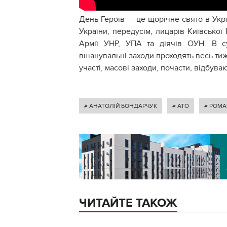
День Героїв — це щорічне свято в Укра
України, передусім, лицарів Київської 
Армії УНР, УПА та діячів ОУН. В су
вшанувальні заходи проходять весь тиж
участі, масові заходи, почасти, відбува
# АНАТОЛІЙ БОНДАРЧУК
# АТО
# РОМА
ЧИТАЙТЕ ТАКОЖ