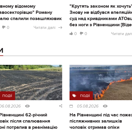
івному відомому
"Крутять законом як хочуть"
авосекторівцю" Роману
Знову не відбувся апеляцій
алю спалили позашляховик
суд над кривдниками АТОв
без ноги з Рівненщини [Віде
0
Читати далі
0
0
Читати дал
И
ПОДІЇ
ПОДІЇ
06.08.2026
05.08.2026
Рівненщині 62-річний
На Рівненщині під час поже
овік після спалювання
післяжнивних залишків
рні потрапив в реанімацію
чоловік отримав опіки