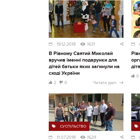
19.12.2018
1631
В Рівному Святий Миколай
Рів
вручив іменні подарунки для
орг
дітей батьки яких загинули на
діт
сході України
0
2
0
Читати далі
СУСПІЛЬСТВО
11.07.2018
1629