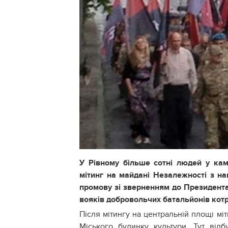
У Рівному більше сотні людей у ка
мітинг на майдані Незалежності з на
промову зі зверненням до Президента
вояків добровольчих батальйонів котр
Після мітингу на центральній площі мі
Міського будинку культури. Тут від