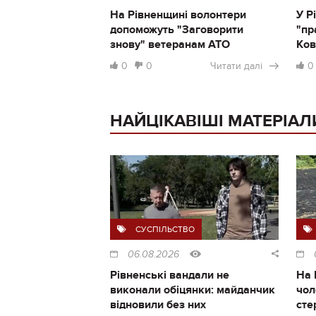
На Рівненщині волонтери
У Р
допоможуть "Заговорити
"пр
знову" ветеранам АТО
Ков
0
0
Читати далі
0
НАЙЦІКАВІШІ МАТЕРІАЛ
СУСПІЛЬСТВО
06.08.2026
Рівненські вандали не
На 
виконали обіцянки: майданчик
чол
відновили без них
сте