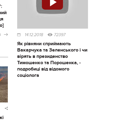
:
ний
ця
о]
і
14.12.2018
72397
Як рівняни сприймають
Вакарчука та Зеленського і чи
вірять в президенство
Тимошенко та Порошенка, -
подробиці від відомого
соціолога
жі