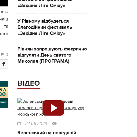
«Західна Ліга Сміху»
волю
яків
У Рівному відбудеться
і та
Благодійний фестиваль
«Західна Ліга Сміху»
ьшої
Рівнян запрошують феєрично
відгуляти День святого
0
Миколая (ПРОГРАМА)
ВІДЕО
24.05.2023
Зеленський на передовій