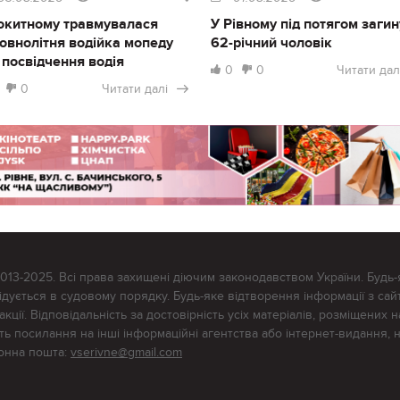
окитному травмувалася
У Рівному під потягом загин
овнолітня водійка мопеду
62-річний чоловік
 посвідчення водія
0
0
Читати дал
0
Читати далі
2013-2025. Всі права захищені діючим законодавством України. Будь-
ується в судовому порядку. Будь-яке відтворення інформації з сайт
ції. Відповідальність за достовірність усіх матеріалів, розміщених на
тять посилання на інші інформаційні агентства або інтернет-видання, 
ронна пошта:
vserivne@gmail.com