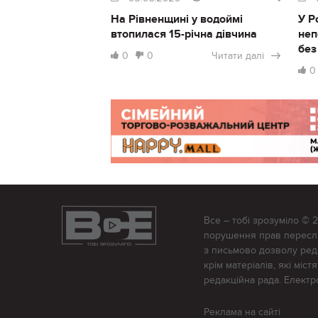
На Рівненщині у водоймі
У Р
втопилася 15-річна дівчина
неп
без
0
0
Читати далі
0
Все – тобі зрозуміло © 
порушення прав переслід
з письмово дозволу редак
крім матеріалів, які міс
редакційна рада. Елект
Реклама на сайті