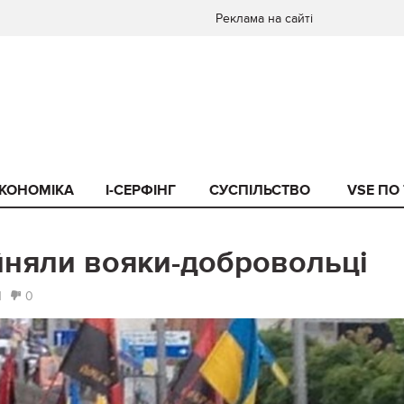
Реклама на сайті
КОНОМІКА
I-СЕРФІНГ
СУСПІЛЬСТВО
VSE ПО
йняли вояки-добровольці
1
0