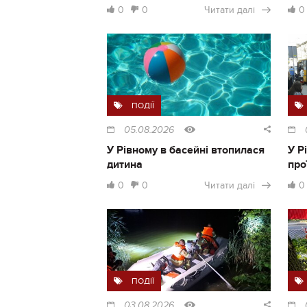
0
0
Читати далі
0
ПОДІЇ
05.08.2026
У Рівному в басейні втопилася
У Р
дитина
про
0
0
Читати далі
0
ПОДІЇ
03.08.2026