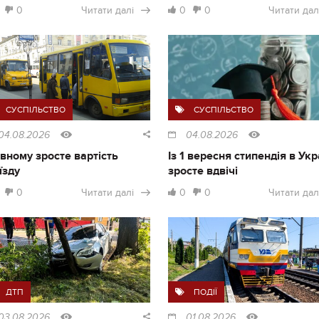
0
Читати далі
0
0
Читати дал
СУСПІЛЬСТВО
СУСПІЛЬСТВО
04.08.2026
04.08.2026
івному зросте вартість
Із 1 вересня стипендія в Укр
їзду
зросте вдвічі
0
Читати далі
0
0
Читати дал
ДТП
ПОДІЇ
03.08.2026
01.08.2026