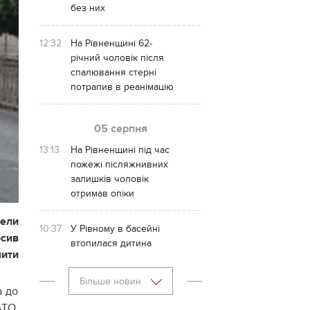
без них
12:32
На Рівненщині 62-
річний чоловік після
спалювання стерні
потрапив в реанімацію
05 серпня
13:13
На Рівненщині під час
пожежі післяжнивних
залишків чоловік
отримав опіки
вели
10:37
У Рівному в басейні
осив
втопилася дитина
чити
Більше новин
а до
АТО,