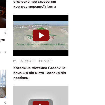
оголосив про створення
корпусу морської піхоти
іти
і
29.09.2019
55451
Котеджне містечко Greenville:
близько від міста - далеко від
проблем.