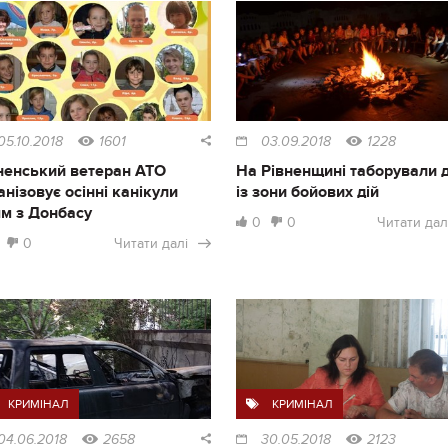
05.10.2018
1601
03.09.2018
1228
ненський ветеран АТО
На Рівненщині таборували д
анізовує осінні канікули
із зони бойових дій
ям з Донбасу
0
0
Читати дал
0
Читати далі
КРИМІНАЛ
КРИМІНАЛ
04.06.2018
2658
30.05.2018
2123