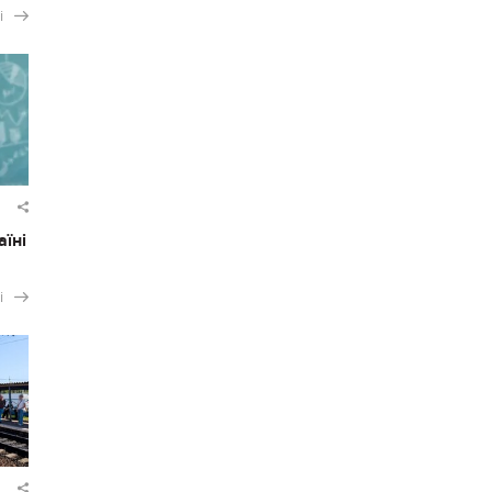
і
аїні
і