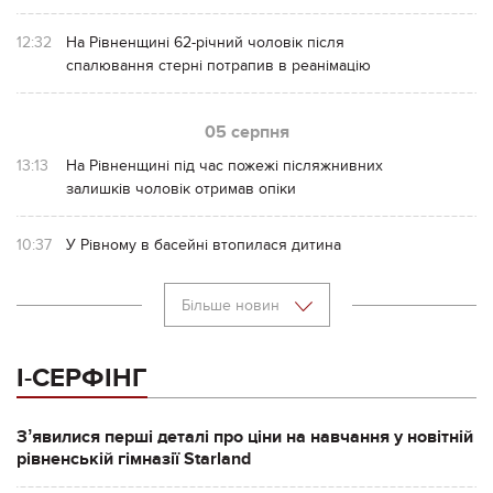
12:32
На Рівненщині 62-річний чоловік після
спалювання стерні потрапив в реанімацію
05 серпня
13:13
На Рівненщині під час пожежі післяжнивних
залишків чоловік отримав опіки
10:37
У Рівному в басейні втопилася дитина
Більше новин
І-СЕРФІНГ
Зʼявилися перші деталі про ціни на навчання у новітній
рівненській гімназії Starland