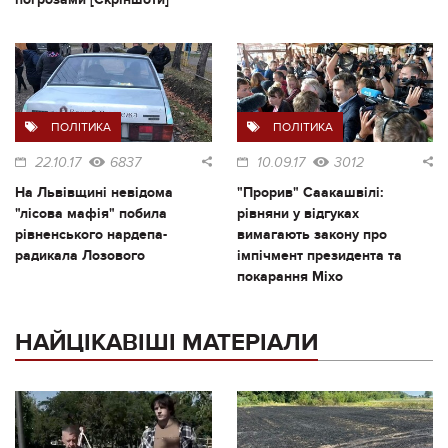
ПОЛІТИКА
ПОЛІТИКА
22.10.17
6837
10.09.17
3012
На Львівщині невідома
"Прорив" Саакашвілі:
"лісова мафія" побила
рівняни у відгуках
рівненського нардепа-
вимагають закону про
радикала Лозового
імпічмент президента та
покарання Міхо
НАЙЦІКАВІШІ МАТЕРІАЛИ