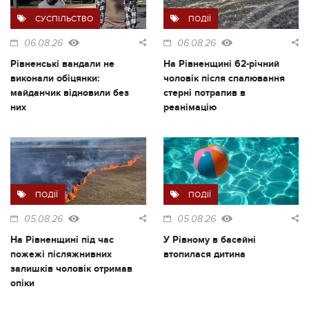
СУСПІЛЬСТВО
ПОДІЇ
06.08.26
06.08.26
Рівненські вандали не
На Рівненщині 62-річний
виконали обіцянки:
чоловік після спалювання
майданчик відновили без
стерні потрапив в
них
реанімацію
ПОДІЇ
ПОДІЇ
05.08.26
05.08.26
На Рівненщині під час
У Рівному в басейні
пожежі післяжнивних
втопилася дитина
залишків чоловік отримав
опіки