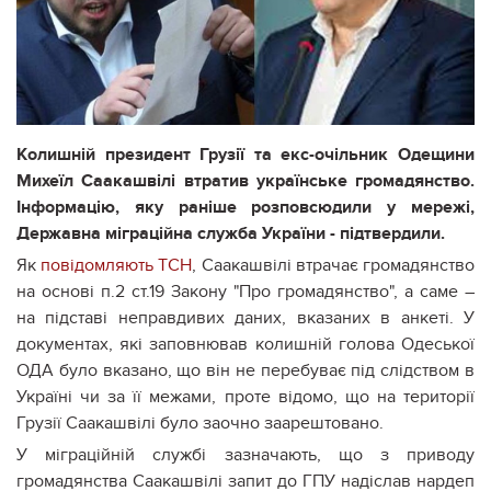
Колишній президент Грузії та екс-очільник Одещини
Михеїл Саакашвілі втратив українське громадянство.
Інформацію, яку раніше розповсюдили у мережі,
Державна міграційна служба України - підтвердили.
Як
повідомляють ТСН
, Саакашвілі втрачає громадянство
на основі п.2 ст.19 Закону "Про громадянство", а саме –
на підставі неправдивих даних, вказаних в анкеті. У
документах, які заповнював колишній голова Одеської
ОДА було вказано, що він не перебуває під слідством в
Україні чи за її межами, проте відомо, що на території
Грузії Саакашвілі було заочно заарештовано.
У міграційній службі зазначають, що з приводу
громадянства Саакашвілі запит до ГПУ надіслав нардеп