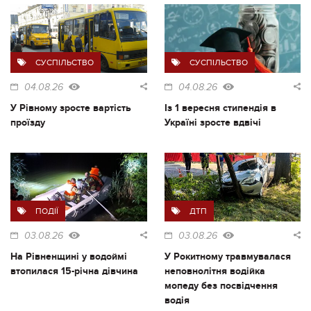
СУСПІЛЬСТВО
СУСПІЛЬСТВО
04.08.26
04.08.26
У Рівному зросте вартість
Із 1 вересня стипендія в
проїзду
Україні зросте вдвічі
ПОДІЇ
ДТП
03.08.26
03.08.26
На Рівненщині у водоймі
У Рокитному травмувалася
втопилася 15-річна дівчина
неповнолітня водійка
мопеду без посвідчення
водія