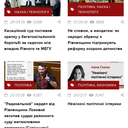
ПОЛІТИКА
,
НАУКА І
НАУКА І ТЕХНОЛОГІЇ
ТЕХНОЛОГІЇ
24.04.19
3398
01.06.18
1868
Касаційний суд поставив
Не словом, а мандатом: як
крапку у багатомільйонній
народні обранці з
боротьбі за садочок між
Рівненщини підтримують
владою Рівного та МЕГУ
реформу охорони дитинства
ПОЛІТИКА
ПОЛІТИКА
,
ЕКОНОМІКА
25.05.18
4387
06.12.17
3047
"Радикальний" нардеп від
Нежіночі політичні істерики
Рівненщини Лозовий
засипав суддю районного
суду матюкливими
погрозами [Скріншоти]