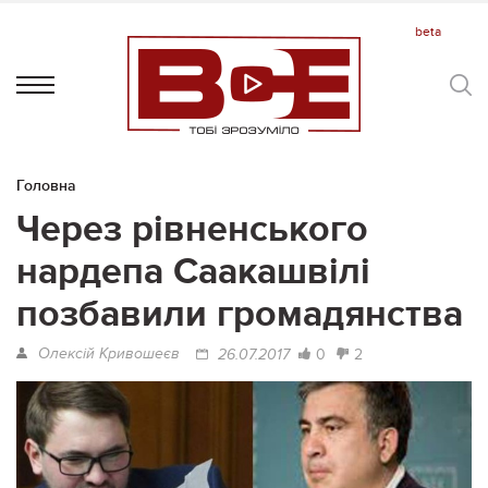
Головна
Через рівненського
нардепа Саакашвілі
позбавили громадянства
Олексій Кривошеєв
0
2
26.07.2017