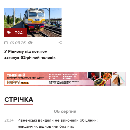
ПОДІЇ
01.08.26
У Рівному під потягом
загинув 62-річний чоловік
СТРІЧКА
06 серпня
21:34
Рівненські вандали не виконали обіцянки:
майданчик відновили без них