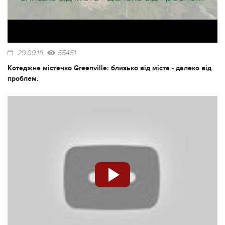
29.09.19
55451
Котеджне містечко Greenville: близько від міста - далеко від
проблем.