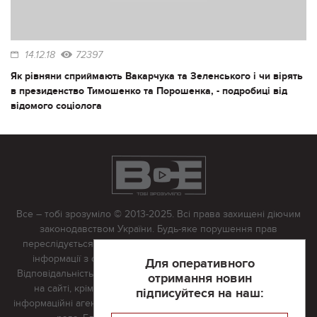
14.12.18
72397
Як рівняни сприймають Вакарчука та Зеленського і чи вірять
в президенство Тимошенко та Порошенка, - подробиці від
відомого соціолога
Все – тобі зрозуміло © 2013-2025. Всі права захищені діючим
законодавством України. Будь-яке порушення прав
переслідується в судовому порядку. Будь-яке відтворення
інформації з сайту тільки з письмово дозволу редакції.
Для оперативного
Відповідальність за достовірність усіх матеріалів, розміщених
отримання новин
на сайті, крім матеріалів, які містять посилання на інші
підписуйтеся на наш:
інформаційні агентства або інтернет-видання, несе редакційна