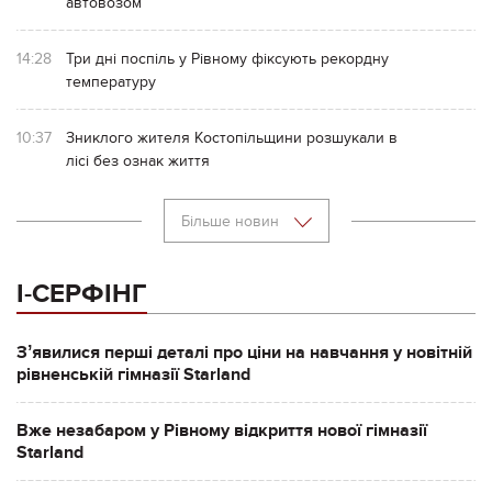
автовозом
14:28
Три дні поспіль у Рівному фіксують рекордну
температуру
10:37
Зниклого жителя Костопільщини розшукали в
лісі без ознак життя
Більше новин
І-СЕРФІНГ
Зʼявилися перші деталі про ціни на навчання у новітній
рівненській гімназії Starland
Вже незабаром у Рівному відкриття нової гімназії
Starland