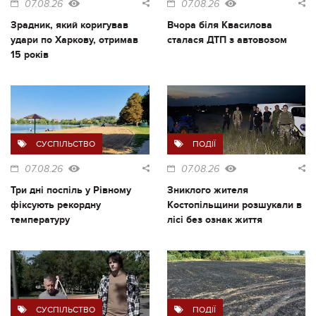
07.08.26
07.08.26
Зрадник, який коригував
Вчора біля Квасилова
удари по Харкову, отримав
сталася ДТП з автовозом
15 років
СУСПІЛЬСТВО
ПОДІЇ
07.08.26
07.08.26
Три дні поспіль у Рівному
Зниклого жителя
фіксують рекордну
Костопільщини розшукали в
температуру
лісі без ознак життя
СУСПІЛЬСТВО
ПОДІЇ