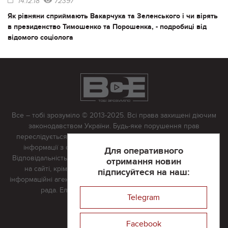
14.12.18
72397
Як рівняни сприймають Вакарчука та Зеленського і чи вірять
в президенство Тимошенко та Порошенка, - подробиці від
відомого соціолога
Все – тобі зрозуміло © 2013-2025. Всі права захищені діючим
законодавством України. Будь-яке порушення прав
переслідується в судовому порядку. Будь-яке відтворення
інформації з сайту тільки з письмово дозволу редакції.
Для оперативного
Відповідальність за достовірність усіх матеріалів, розміщених
отримання новин
на сайті, крім матеріалів, які містять посилання на інші
підписуйтеся на наш:
інформаційні агентства або інтернет-видання, несе редакційна
рада. Електронна пошта:
vserivne@gmail.com
Telegram
Реклама на сайті
Facebook