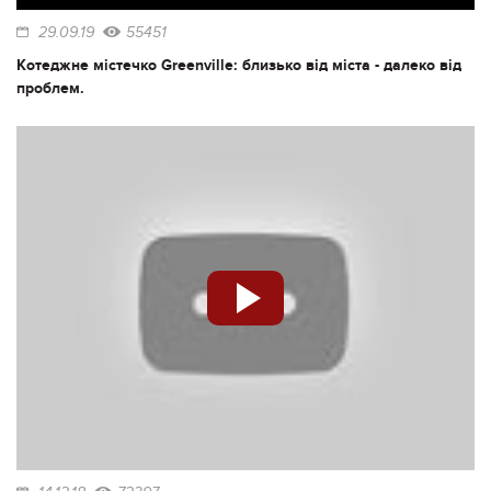
29.09.19
55451
Котеджне містечко Greenville: близько від міста - далеко від
проблем.