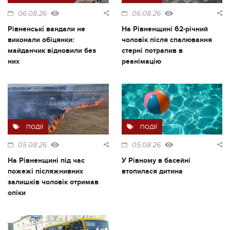
06.08.26
06.08.26
Рівненські вандали не
На Рівненщині 62-річний
виконали обіцянки:
чоловік після спалювання
майданчик відновили без
стерні потрапив в
них
реанімацію
ПОДІЇ
ПОДІЇ
05.08.26
05.08.26
На Рівненщині під час
У Рівному в басейні
пожежі післяжнивних
втопилася дитина
залишків чоловік отримав
опіки