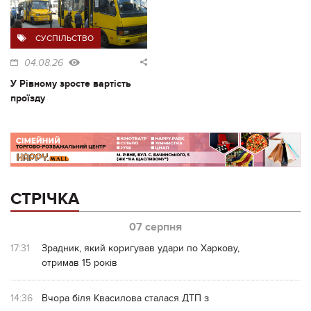
СУСПІЛЬСТВО
04.08.26
У Рівному зросте вартість
проїзду
СТРІЧКА
07 серпня
17:31
Зрадник, який коригував удари по Харкову,
отримав 15 років
14:36
Вчора біля Квасилова сталася ДТП з