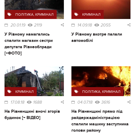
ПОЛІТИКА
,
КРИМІНАЛ
КРИМІНАЛ
20.01.19
2119
14.09.18
2055
У Рівному намагались
У Рівному вкотре палали
спалити магазин сестри
автомобілі
депутата Рівнеоблради
[+ФОТО]
КРИМІНАЛ
ПОЛІТИКА
,
КРИМІНАЛ
17.08.18
1688
04.07.18
3616
На Рівненщині вночі згорів
На Рівненщині прямо під
будинок [+ ВІДЕО]
райдержадміністрацією
спалили машину заступника
голови району