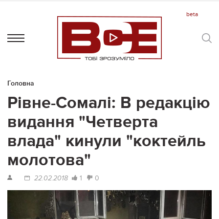
Головна
Рівне-Сомалі: В редакцію
видання "Четверта
влада" кинули "коктейль
молотова"
1
0
22.02.2018