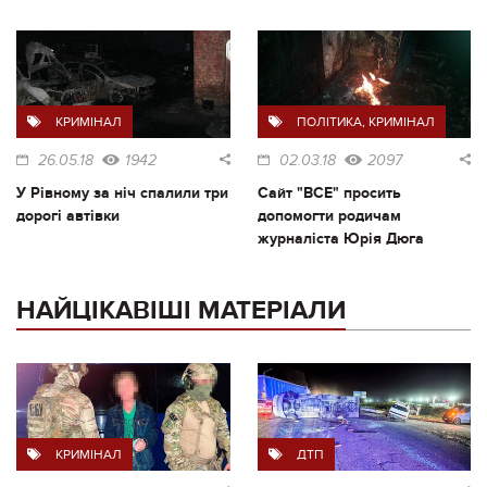
КРИМІНАЛ
ПОЛІТИКА
,
КРИМІНАЛ
26.05.18
1942
02.03.18
2097
У Рівному за ніч спалили три
Сайт "ВСЕ" просить
дорогі автівки
допомогти родичам
журналіста Юрія Дюга
НАЙЦІКАВІШІ МАТЕРІАЛИ
КРИМІНАЛ
ДТП