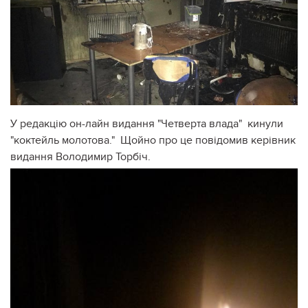
У редакцію он-лайн видання "Четверта влада" кинули
"коктейль молотова." Щойно про це повідомив керівник
видання Володимир Торбіч.