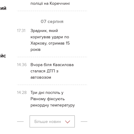
поліції на Кореччині
кий
07 серпня
17:31
Зрадник, який
коригував удари по
Харкову, отримав 15
років
ейс
14:36
Вчора біля Квасилова
сталася ДТП з
автовозом
14:28
Три дні поспіль у
Рівному фіксують
рекордну температуру
Більше новин