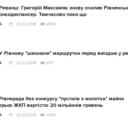
Реванш: Григорій Максимяк знову очолив Рівненсь
онкодиспансер. Тимчасово поки що
22.02.2018
2505
У Рівному "шмонали" маршрутки перед виїздом у р
22.02.2018
4171
Рівнерада без конкурсу "пустила з молотка" майно
трьох ЖКП вартістю 20 мільйонів гривень
22.02.2018
3564