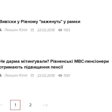
Вивіски у Рівному "заженуть" у рамки
Люкшин Юлія
22.02.2018
1163
Не дарма мітингували? Рівненські МВС-пенсіонери
отримають підвищення пенсії
Люкшин Юлія
22.02.2018
1561
1
2