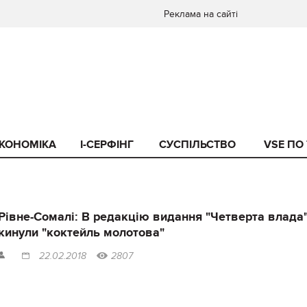
Реклама на сайті
КОНОМІКА
I-СЕРФІНГ
СУСПІЛЬСТВО
VSE ПО
Рівне-Сомалі: В редакцію видання "Четверта влада
кинули "коктейль молотова"
22.02.2018
2807