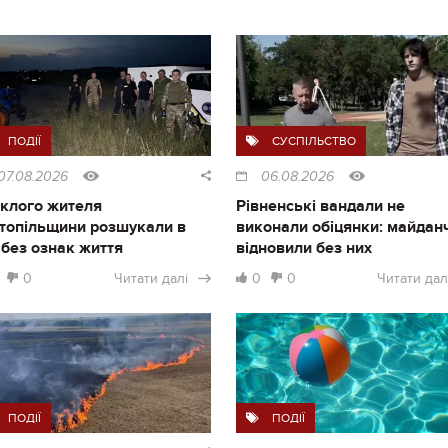
ПОДІЇ
СУСПІЛЬСТВО
07.08.2026
06.08.2026
клого жителя
Рівненські вандали не
топільщини розшукали в
виконали обіцянки: майдан
і без ознак життя
відновили без них
0
Читати далі
0
0
Читати дал
ПОДІЇ
ПОДІЇ