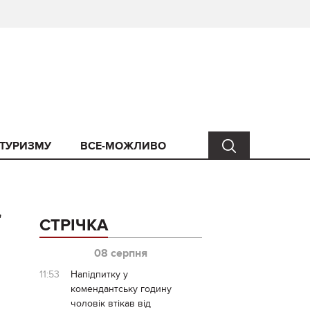
 ТУРИЗМУ
ВСЕ-МОЖЛИВО
"
СТРІЧКА
08 серпня
11:53
Напідпитку у
комендантську годину
чоловік втікав від