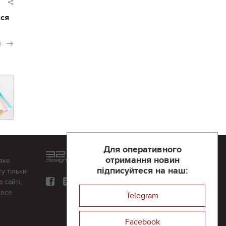
ася
і
Для оперативного
Розроблений та підтримується
отримання новин
яке
в
компанії 32х32
підписуйтеся на наш:
у тільки
 сайті,
несе
Telegram
Facebook