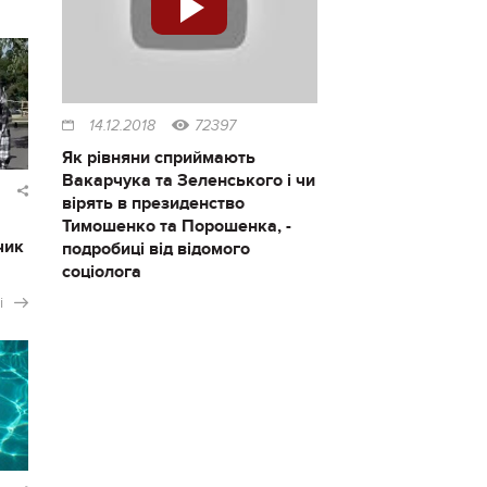
14.12.2018
72397
Як рівняни сприймають
Вакарчука та Зеленського і чи
вірять в президенство
Тимошенко та Порошенка, -
чик
подробиці від відомого
соціолога
і