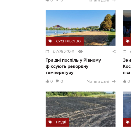
0
0
Читати далі
СУСПІЛЬСТВО
07.08.2026
Три дні поспіль у Рівному
Зни
фіксують рекордну
Кос
температуру
ліс
0
0
Читати далі
0
ПОДІЇ