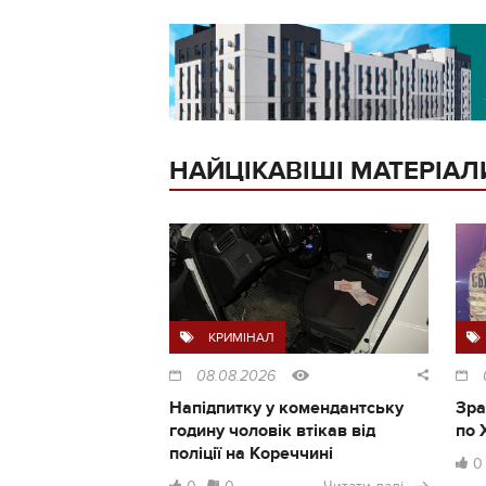
НАЙЦІКАВІШІ МАТЕРІАЛ
КРИМІНАЛ
08.08.2026
Напідпитку у комендантську
Зра
годину чоловік втікав від
по 
поліції на Кореччині
0