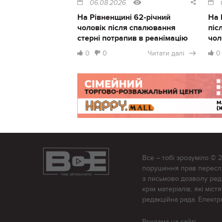
06.08.2026
На Рівненщині 62-річний
На 
чоловік після спалювання
піс
стерні потрапив в реанімацію
чол
0
0
Читати далі
0
Все – тобі зрозуміло © 
порушення прав переслід
з письмово дозволу редак
крім матеріалів, які міс
редакційна рада. Елект
Реклама на сайті