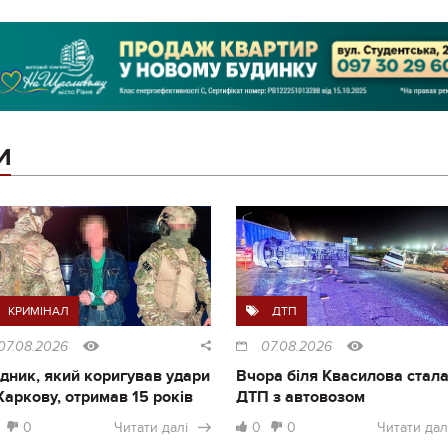
И
КРИМІНАЛ
ДТП
07.08.2026
07.08.2026
дник, який коригував удари
Вчора біля Квасилова стал
Харкову, отримав 15 років
ДТП з автовозом
0
Читати далі
0
0
Читати дал