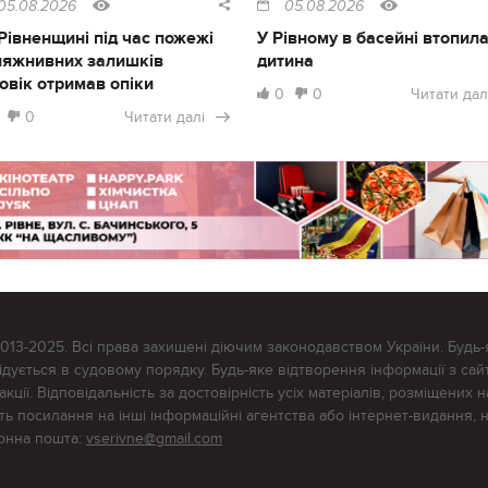
05.08.2026
05.08.2026
Рівненщині під час пожежі
У Рівному в басейні втопил
ляжнивних залишків
дитина
овік отримав опіки
0
0
Читати дал
0
Читати далі
2013-2025. Всі права захищені діючим законодавством України. Будь-
ується в судовому порядку. Будь-яке відтворення інформації з сайт
ції. Відповідальність за достовірність усіх матеріалів, розміщених на
тять посилання на інші інформаційні агентства або інтернет-видання, 
ронна пошта:
vserivne@gmail.com