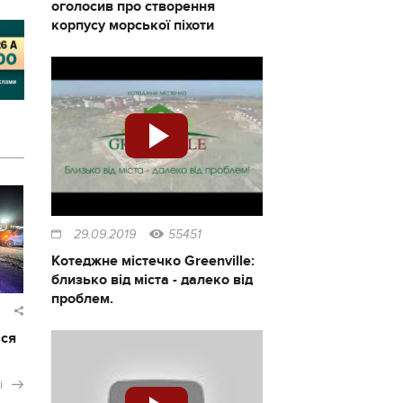
оголосив про створення
корпусу морської піхоти
29.09.2019
55451
Котеджне містечко Greenville:
близько від міста - далеко від
проблем.
ася
і