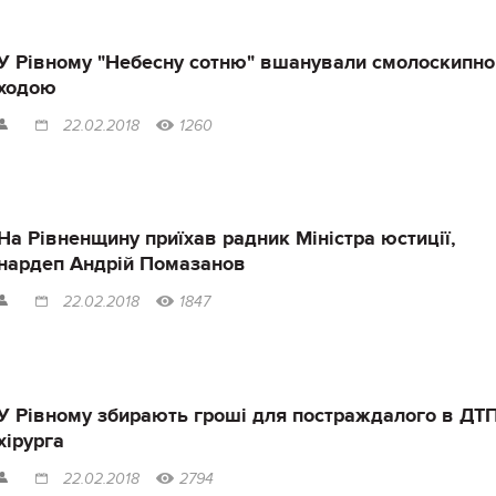
У Рівному "Небесну сотню" вшанували смолоскипн
ходою
22.02.2018
1260
На Рівненщину приїхав радник Міністра юстиції,
нардеп Андрій Помазанов
22.02.2018
1847
У Рівному збирають гроші для постраждалого в ДТ
хірурга
22.02.2018
2794