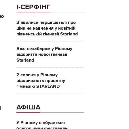
І-СЕРФІНГ
ою
Зʼявилися перші деталі про
ціни на навчання у новітній
рівненській гімназії Starland
Вже незабаром у Рівному
відкриття нової гімназії
Starland
2 серпня у Рівному
відкривають приватну
гімназію STARLAND
АФІША
П
У Рівному відбудеться
благодійний фестиваль