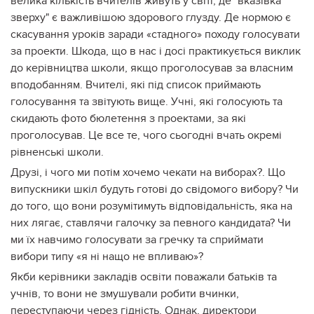
велика кількість вчителів живуть у світі, де "вказівка
зверху" є важливішою здорового глузду. Де нормою є
скасування уроків заради «стадного» походу голосувати
за проекти. Шкода, що в нас і досі практикується виклик
до керівництва школи, якщо проголосував за власним
вподобанням. Вчителі, які під список приймають
голосування та звітують вище. Учні, які голосують та
скидають фото бюлетення з проектами, за які
проголосував. Це все те, чого сьогодні вчать окремі
рівненські школи.
Друзі, і чого ми потім хочемо чекати на виборах?. Що
випускники шкіл будуть готові до свідомого вибору? Чи
до того, що вони розумітимуть відповідальність, яка на
них лягає, ставлячи галочку за певного кандидата? Чи
ми їх навчимо голосувати за гречку та сприймати
вибори типу «я ні нащо не впливаю»?
Якби керівники закладів освіти поважали батьків та
учнів, то вони не змушували робити вчинки,
переступаючи через гідність. Однак, директори