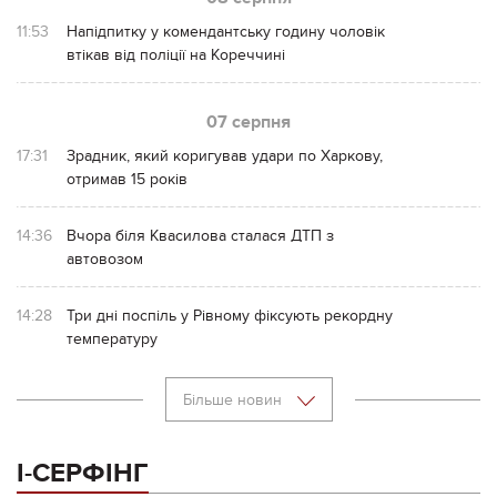
11:53
Напідпитку у комендантську годину чоловік
втікав від поліції на Кореччині
07 серпня
17:31
Зрадник, який коригував удари по Харкову,
отримав 15 років
14:36
Вчора біля Квасилова сталася ДТП з
автовозом
14:28
Три дні поспіль у Рівному фіксують рекордну
температуру
Більше новин
І-СЕРФІНГ