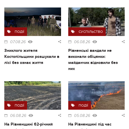
ПОДІЇ
СУСПІЛЬСТВО
07.08.26
06.08.26
Зниклого жителя
Рівненські вандали не
Костопільщини розшукали в
виконали обіцянки:
лісі без ознак життя
майданчик відновили без
них
ПОДІЇ
ПОДІЇ
06.08.26
05.08.26
На Рівненщині 62-річний
На Рівненщині під час