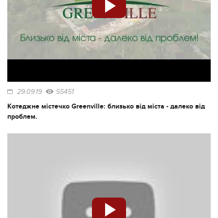
29.09.19
55451
Котеджне містечко Greenville: близько від міста - далеко від
проблем.