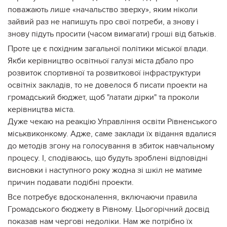
поважають лише «начальство зверху», яким ніколи
зайвий раз не напишуть про свої потреби, а знову і
знову підуть просити (часом вимагати) гроші від батьків.
Проте це є похідним загальної політики міської влади.
Якби керівництво освітньої галузі міста дбало про
розвиток спортивної та розвиткової інфраструктури
освітніх закладів, то не довелося б писати проекти на
громадський бюджет, щоб "латати дірки" та проколи
керівництва міста.
Дуже чекаю на реакцію Управління освіти Рівненського
міськвиконкому. Адже, саме заклади їх відання вдалися
до методів згону на голосування в збиток навчальному
процесу. І, сподіваюсь, що будуть зроблені відповідні
висновки і наступного року жодна зі шкіл не матиме
причин подавати подібні проекти.
Все потребує вдосконалення, включаючи правила
Громадського бюджету в Рівному. Цьогорічний досвід
показав нам чергові недоліки. Нам же потрібно їх