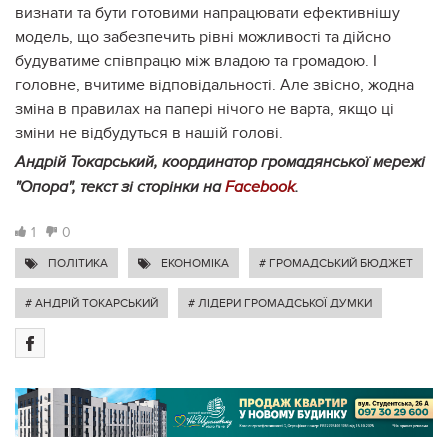
визнати та бути готовими напрацювати ефективнішу
модель, що забезпечить рівні можливості та дійсно
будуватиме співпрацю між владою та громадою. І
головне, вчитиме відповідальності. Але звісно, жодна
зміна в правилах на папері нічого не варта, якщо ці
зміни не відбудуться в нашій голові.
Андрій Токарський, координатор громадянської мережі
"Опора", текст зі сторінки на
Facebook
.
1
0
ПОЛІТИКА
ЕКОНОМІКА
# ГРОМАДСЬКИЙ БЮДЖЕТ
# АНДРІЙ ТОКАРСЬКИЙ
# ЛІДЕРИ ГРОМАДСЬКОЇ ДУМКИ