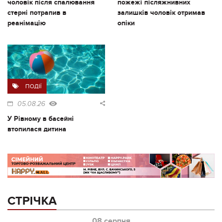
чоловік після спалювання
пожежі післяжнивних
стерні потрапив в
залишків чоловік отримав
реанімацію
опіки
ПОДІЇ
05.08.26
У Рівному в басейні
втопилася дитина
СТРІЧКА
08 серпня