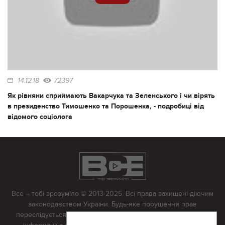
14.12.18
72397
Як рівняни сприймають Вакарчука та Зеленського і чи вірять
в президенство Тимошенко та Порошенка, - подробиці від
відомого соціолога
Все – тобі зрозуміло © 2013-2025. Всі права захищені діючим
законодавством України. Будь-яке порушення прав
переслідується в судовому порядку. Будь-яке відтворення