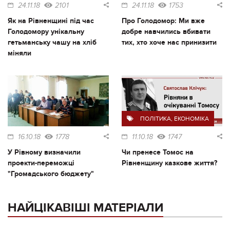
24.11.18
2101
24.11.18
1753
Як на Рівненщині під час
Про Голодомор: Ми вже
Голодомору унікальну
добре навчились вбивати
гетьманську чашу на хліб
тих, хто хоче нас принизити
міняли
ПОЛІТИКА
,
ЕКОНОМІКА
16.10.18
1778
11.10.18
1747
У Рівному визначили
Чи пренесе Томос на
проекти-переможці
Рівненщину казкове життя?
"Громадського бюджету"
НАЙЦІКАВІШІ МАТЕРІАЛИ