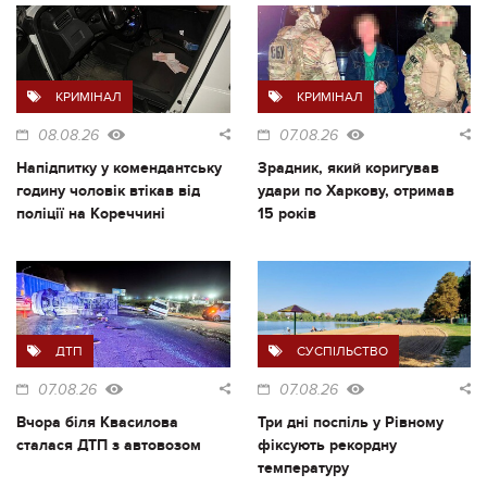
КРИМІНАЛ
КРИМІНАЛ
08.08.26
07.08.26
Напідпитку у комендантську
Зрадник, який коригував
годину чоловік втікав від
удари по Харкову, отримав
поліції на Кореччині
15 років
ДТП
СУСПІЛЬСТВО
07.08.26
07.08.26
Вчора біля Квасилова
Три дні поспіль у Рівному
сталася ДТП з автовозом
фіксують рекордну
температуру