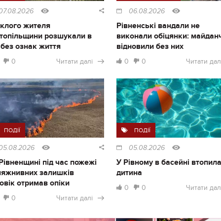
07.08.2026
06.08.2026
клого жителя
Рівненські вандали не
топільщини розшукали в
виконали обіцянки: майдан
і без ознак життя
відновили без них
0
Читати далі
0
0
Читати дал
ПОДІЇ
ПОДІЇ
05.08.2026
05.08.2026
Рівненщині під час пожежі
У Рівному в басейні втопил
ляжнивних залишків
дитина
овік отримав опіки
0
0
Читати дал
0
Читати далі