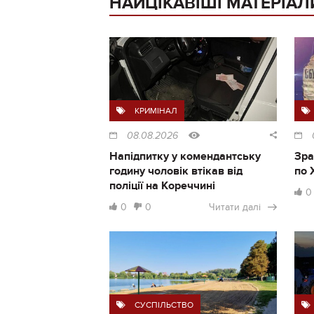
НАЙЦІКАВІШІ МАТЕРІАЛ
КРИМІНАЛ
08.08.2026
Напідпитку у комендантську
Зра
годину чоловік втікав від
по 
поліції на Кореччині
0
0
0
Читати далі
СУСПІЛЬСТВО