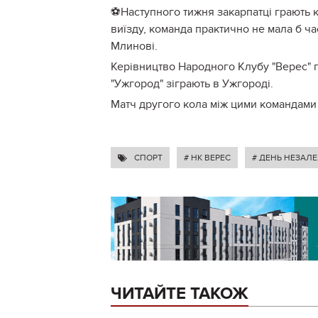
⚽️
Наступного тижня закарпатці грають 
виїзду, команда практично не мала б ча
Млинові.
Керівництво Народного Клубу "Верес" п
"Ужгород" зіграють в Ужгороді.
Матч другого кола між цими командами
СПОРТ
# НК ВЕРЕС
# ДЕНЬ НЕЗАЛ
ЧИТАЙТЕ ТАКОЖ