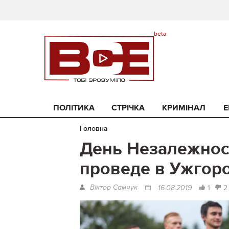
ПОЛІТИКА
СТРІЧКА
КРИМІНАЛ
Е
Головна
День Незалежност
проведе в Ужгоро
Віктор Самчук
1
2
16.08.2019