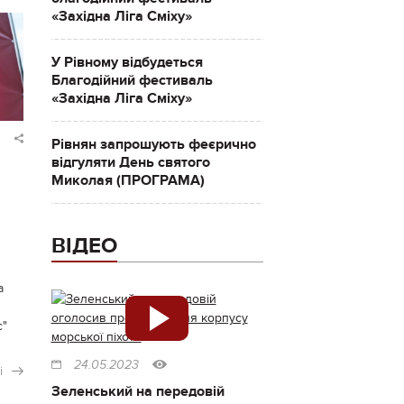
«Західна Ліга Сміху»
У Рівному відбудеться
Благодійний фестиваль
«Західна Ліга Сміху»
Рівнян запрошують феєрично
відгуляти День святого
Миколая (ПРОГРАМА)
ВІДЕО
л
а
с"
24.05.2023
і
Зеленський на передовій