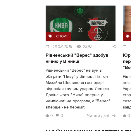
СПОРТ
16.08.2019
2397
Рівненський "Верес" здобув
Юрі
нічию у Вінниці
пер
"Ве
Рівненський "Верес" не зумів
обіграти "Ниву" у Вінниці. На гол
Рівн
Михайла Шестакова господарі
посп
відповіли точним ударом Дениса
Укра
Долінського. "Нива" вперше у
ста
чемпіонаті не програла, а "Верес"
сезо
вперше - не переміг.
зав
0
0
Читати далі
0