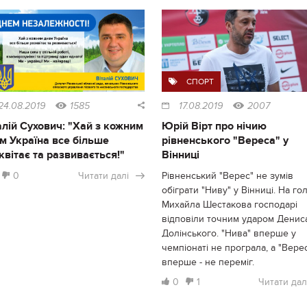
СПОРТ
24.08.2019
1585
17.08.2019
2007
алій Сухович: "Хай з кожним
Юрій Вірт про нічию
м Україна все більше
рівненського "Вереса" у
квітає та развивається!"
Вінниці
0
Читати далі
Рівненський "Верес" не зумів
обіграти "Ниву" у Вінниці. На го
Михайла Шестакова господарі
відповіли точним ударом Денис
Долінського. "Нива" вперше у
чемпіонаті не програла, а "Вере
вперше - не переміг.
0
1
Читати дал