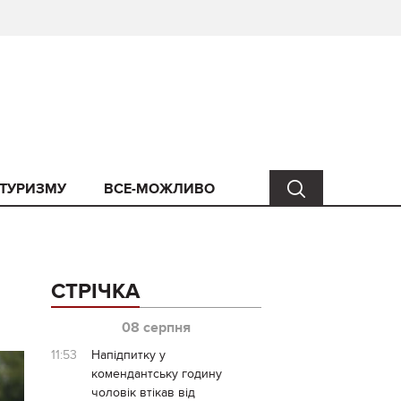
 ТУРИЗМУ
ВСЕ-МОЖЛИВО
СТРІЧКА
08 серпня
11:53
Напідпитку у
комендантську годину
чоловік втікав від