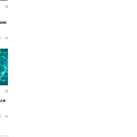
чик
і
ася
і