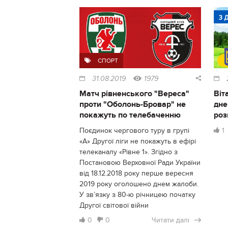
СПОРТ
31.08.2019
1979
Матч рівненського "Вереса"
Віт
проти "Оболонь-Бровар" не
дне
покажуть по телебаченню
роз
Поєдинок чергового туру в групі
1
«А» Другої ліги не покажуть в ефірі
телеканалу «Рівне 1». Згідно з
Постановою Верховної Ради України
від 18.12.2018 року перше вересня
2019 року оголошено днем жалоби.
У зв’язку з 80-ю річницею початку
Другої світової війни
0
0
Читати далі