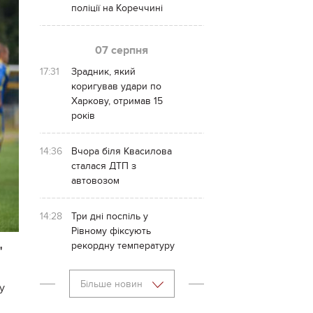
поліції на Кореччині
07 серпня
17:31
Зрадник, який
коригував удари по
Харкову, отримав 15
років
14:36
Вчора біля Квасилова
сталася ДТП з
автовозом
14:28
Три дні поспіль у
Рівному фіксують
рекордну температуру
"
Більше новин
у