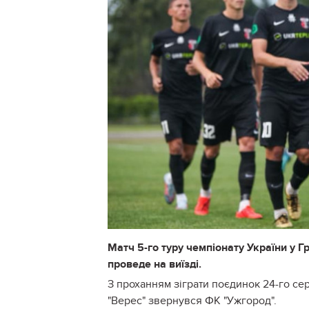
Матч 5-го туру чемпіонату України у Г
проведе на виїзді.
З проханням зіграти поєдинок 24-го се
"Верес" звернувся ФК "Ужгород".