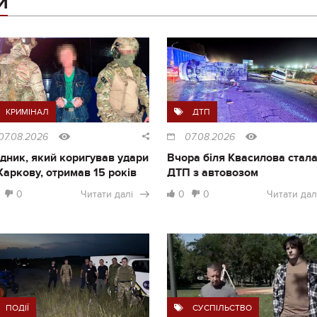
И
КРИМІНАЛ
ДТП
07.08.2026
07.08.2026
дник, який коригував удари
Вчора біля Квасилова стал
Харкову, отримав 15 років
ДТП з автовозом
0
Читати далі
0
0
Читати дал
ПОДІЇ
СУСПІЛЬСТВО