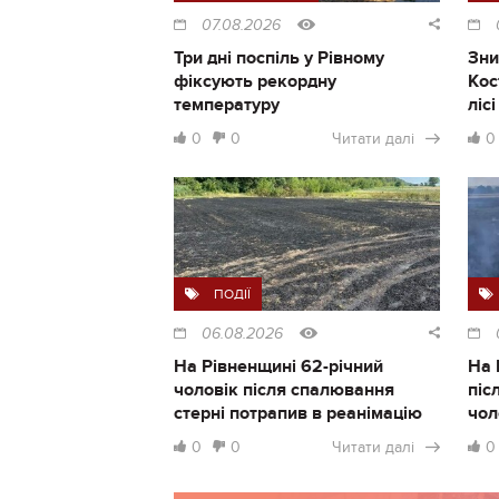
07.08.2026
Три дні поспіль у Рівному
Зни
фіксують рекордну
Кос
температуру
ліс
0
0
Читати далі
0
ПОДІЇ
06.08.2026
На Рівненщині 62-річний
На 
чоловік після спалювання
піс
стерні потрапив в реанімацію
чол
0
0
Читати далі
0