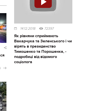
14.12.2018
72397
Як рівняни сприймають
Вакарчука та Зеленського і чи
вірять в президенство
Тимошенко та Порошенка, -
ася
подробиці від відомого
соціолога
і