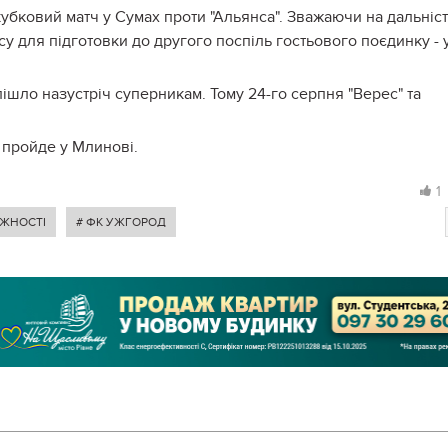
кубковий матч у Сумах проти "Альянса". Зважаючи на дальніс
су для підготовки до другого поспіль гостьового поєдинку - 
ішло назустріч суперникам. Тому 24-го серпня "Верес" та
 пройде у Млинові.
1
ЕЖНОСТІ
# ФК УЖГОРОД