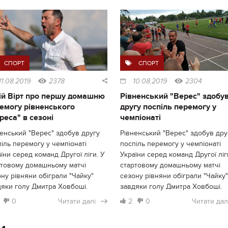
СПОРТ
СПОРТ
11.08.2019
2378
10.08.2019
2304
й Вірт про першу домашню
Рівненський "Верес" здобу
емогу рівненського
другу поспіль перемогу у
реса" в сезоні
чемпіонаті
енський "Верес" здобув другу
Рівненський "Верес" здобув дру
іль перемогу у чемпіонаті
поспіль перемогу у чемпіонаті
їни серед команд Другої ліги. У
України серед команд Другої ліг
ртовому домашньому матчі
стартовому домашньому матчі
ну рівняни обіграли "Чайку"
сезону рівняни обіграли "Чайку"
дяки голу Дмитра Ховбоші.
завдяки голу Дмитра Ховбоші.
0
Читати далі
2
0
Читати дал