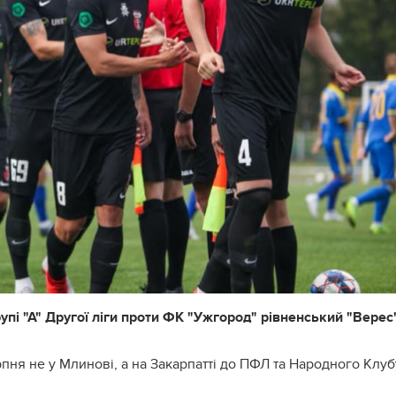
рупі "А" Другої ліги проти ФК "Ужгород" рівненський "Верес
рпня не у Млинові, а на Закарпатті до ПФЛ та Народного Клуб