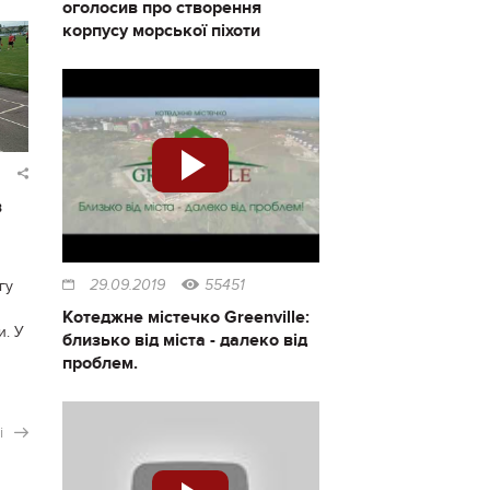
оголосив про створення
корпусу морської піхоти
в
29.09.2019
55451
гу
Котеджне містечко Greenville:
и. У
близько від міста - далеко від
проблем.
і