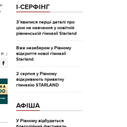
ть
І-СЕРФІНГ
у
Зʼявилися перші деталі про
ціни на навчання у новітній
рівненській гімназії Starland
Вже незабаром у Рівному
відкриття нової гімназії
2
Starland
2 серпня у Рівному
відкривають приватну
гімназію STARLAND
АФІША
У Рівному відбудеться
благодійний фестиваль