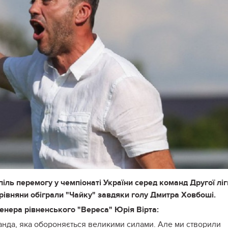
іль перемогу у чемпіонаті України серед команд Другої ліг
рівняни обіграли "Чайку" завдяки голу Дмитра Ховбоші.
енера рівненського "Вереса" Юрія Вірта:
анда, яка обороняється великими силами. Але ми створили