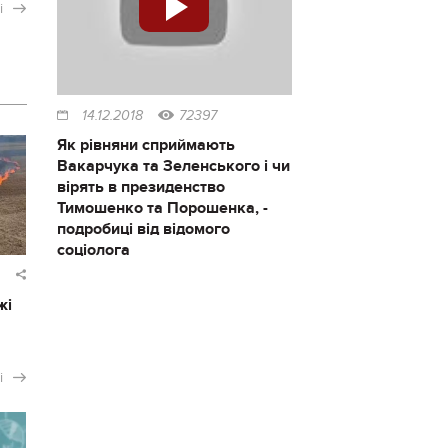
і
14.12.2018
72397
Як рівняни сприймають
Вакарчука та Зеленського і чи
вірять в президенство
Тимошенко та Порошенка, -
подробиці від відомого
соціолога
жі
і