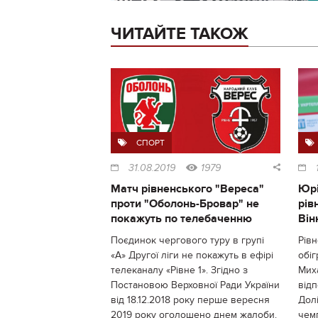
ЧИТАЙТЕ ТАКОЖ
СПОРТ
31.08.2019
1979
Матч рівненського "Вереса"
Юрі
проти "Оболонь-Бровар" не
рів
покажуть по телебаченню
Він
Поєдинок чергового туру в групі
Рівн
«А» Другої ліги не покажуть в ефірі
обіг
телеканалу «Рівне 1». Згідно з
Мих
Постановою Верховної Ради України
від
від 18.12.2018 року перше вересня
Долі
2019 року оголошено днем жалоби.
чемп