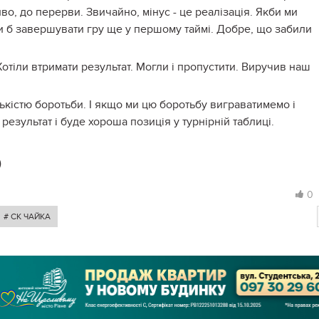
о, до перерви. Звичайно, мінус - це реалізація. Якби ми
и б завершувати гру ще у першому таймі. Добре, що забили
отіли втримати результат. Могли і пропустити. Виручив наш
лькістю боротьби. І якщо ми цю боротьбу виграватимемо і
результат і буде хороша позиція у турнірній таблиці.
)
0
# СК ЧАЙКА