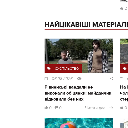
зав
2
НАЙЦІКАВІШІ МАТЕРІАЛ
СУСПІЛЬСТВО
06.08.2026
Рівненські вандали не
На 
виконали обіцянки: майданчик
чол
відновили без них
сте
0
0
Читати далі
0