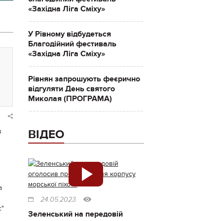
«Західна Ліга Сміху»
У Рівному відбудеться
Благодійний фестиваль
«Західна Ліга Сміху»
Рівнян запрошують феєрично
відгуляти День святого
Миколая (ПРОГРАМА)
в
ВІДЕО
л
а
24.05.2023
с"
Зеленський на передовій