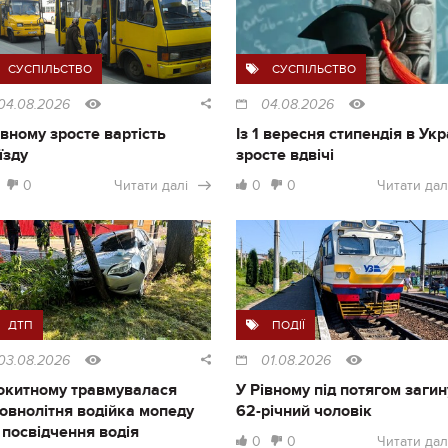
СУСПІЛЬСТВО
СУСПІЛЬСТВО
04.08.2026
04.08.2026
івному зросте вартість
Із 1 вересня стипендія в Укр
їзду
зросте вдвічі
0
Читати далі
0
0
Читати дал
ДТП
ПОДІЇ
03.08.2026
01.08.2026
окитному травмувалася
У Рівному під потягом загин
овнолітня водійка мопеду
62-річний чоловік
 посвідчення водія
0
0
Читати дал