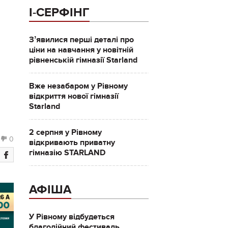
І-СЕРФІНГ
Зʼявилися перші деталі про
ціни на навчання у новітній
рівненській гімназії Starland
Вже незабаром у Рівному
відкриття нової гімназії
Starland
2 серпня у Рівному
0
відкривають приватну
гімназію STARLAND
АФІША
У Рівному відбудеться
благодійний фестиваль