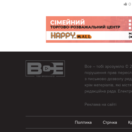
0
Все – тобі зрозуміло © 
порушення прав переслід
з письмово дозволу редак
крім матеріалів, які міс
редакційна рада. Елект
Реклама на сайті
Політика
Стрічка
К