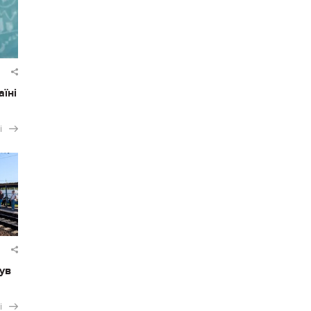
аїні
і
ув
і