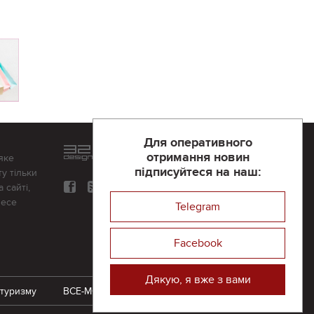
Для оперативного
Розроблений та підтримується
отримання новин
яке
в
компанії 32х32
підписуйтеся на наш:
у тільки
 сайті,
несе
Telegram
Facebook
Дякую, я вже з вами
 туризму
ВСЕ-МОЖЛИВО