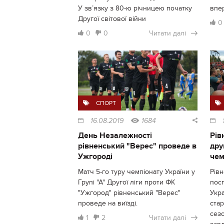
У зв’язку з 80-ю річницею початку
впер
Другої світової війни
0
0
0
Читати далі
СПОРТ
16.08.2019
1684
День Незалежності
Рів
рівненський "Верес" проведе в
дру
Ужгороді
чем
Матч 5-го туру чемпіонату України у
Рівн
Групі "А" Другої ліги проти ФК
посп
"Ужгород" рівненський "Верес"
Укра
проведе на виїзді.
ста
сезо
1
2
Читати далі