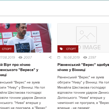
СПОРТ
СПОРТ
17.08.2019
2007
16.08.2019
2397
й Вірт про нічию
Рівненський "Верес" здобу
ненського "Вереса" у
нічию у Вінниці
ниці
Рівненський "Верес" не зумів
енський "Верес" не зумів
обіграти "Ниву" у Вінниці. На го
рати "Ниву" у Вінниці. На гол
Михайла Шестакова господарі
айла Шестакова господарі
відповіли точним ударом Денис
повіли точним ударом Дениса
Долінського. "Нива" вперше у
нського. "Нива" вперше у
чемпіонаті не програла, а "Вере
іонаті не програла, а "Верес"
вперше - не переміг.