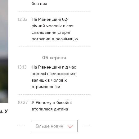
без них
12:32
На Рівненщині 62-
річний чоловік після
спалювання стерні
потрапив в реанімацію
05 серпня
13:13
На Рівненщині під час
пожежі післяжнивних
залишків чоловік
отримав опіки
10:37
У Рівному в басейні
втопилася дитина
и. У
Більше новин