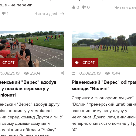
ше - не переміг.
0
0
Читати дал
1
Читати далі
СПОРТ
СПОРТ
10.08.2019
2304
03.08.2019
1544
ненський "Верес" здобув
Рівненський "Верес" обігра
гу поспіль перемогу у
молодь "Волині"
піонаті
Спарингом із юніорами луцької
енський "Верес" здобув другу
"Волині" тренерський штаб рівн
іль перемогу у чемпіонаті
заповнив вимушену паузу у
їни серед команд Другої ліги. У
чемпіонаті Другої ліги, викликан
ртовому домашньому матчі
непарною кількістю команд у Гр
ну рівняни обіграли "Чайку"
"А".