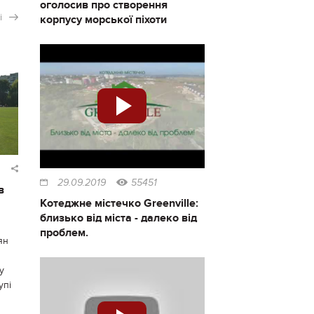
оголосив про створення
і
корпусу морської піхоти
29.09.2019
55451
в
Котеджне містечко Greenville:
близько від міста - далеко від
проблем.
ян
у
упі