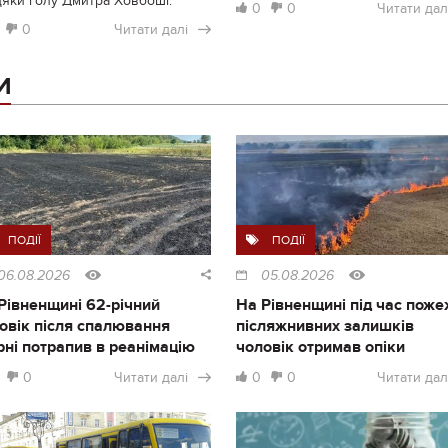
дяки голу Дмитра Ховбоші.
0
0
Читати дал
0
Читати далі
И
ПОДІЇ
ПОДІЇ
06.08.2026
05.08.2026
Рівненщині 62-річний
На Рівненщині під час поже
овік після спалювання
післяжнивних залишків
рні потрапив в реанімацію
чоловік отримав опіки
0
Читати далі
0
0
Читати дал