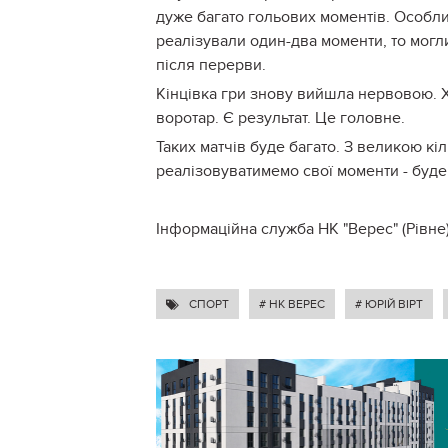
дуже багато гольових моментів. Особлив
реалізували один-два моменти, то могл
після перерви.
Кінцівка гри знову вийшла нервовою. Х
воротар. Є результат. Це головне.
Таких матчів буде багато. З великою кі
реалізовуватимемо свої моменти - буде 
Інформаційна служба НК "Верес" (Рівне
СПОРТ
# НК ВЕРЕС
# ЮРІЙ ВІРТ