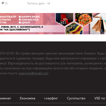
0
Читати далі
2013-2025. Всі права захищені діючим законодавством України. Будь-
ується в судовому порядку. Будь-яке відтворення інформації з сайт
ції. Відповідальність за достовірність усіх матеріалів, розміщених на
тять посилання на інші інформаційні агентства або інтернет-видання, 
ронна пошта:
vserivne@gmail.com
римінал
Економіка
i-серфінг
Суспільство
VSE по