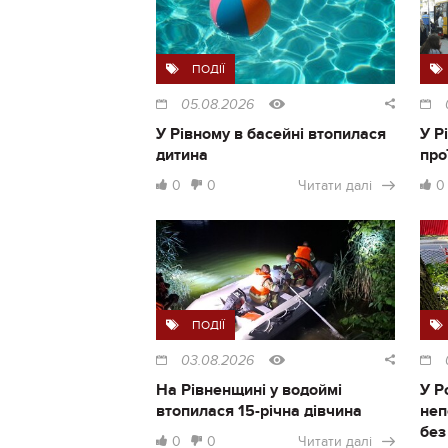
ПОДІЇ
05.08.2026
У Рівному в басейні втопилася
У Р
дитина
про
0
0
Читати далі
0
ПОДІЇ
03.08.2026
На Рівненщині у водоймі
У Р
втопилася 15-річна дівчина
неп
без
0
0
Читати далі