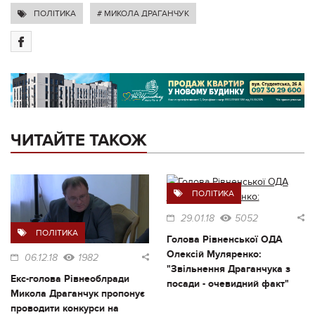
ПОЛІТИКА
# МИКОЛА ДРАГАНЧУК
ЧИТАЙТЕ ТАКОЖ
ПОЛІТИКА
29.01.18
5052
ПОЛІТИКА
Голова Рівненської ОДА
Олексій Муляренко:
06.12.18
1982
"Звільнення Драганчука з
Екс-голова Рівнеоблради
посади - очевидний факт"
Микола Драганчук пропонує
проводити конкурси на