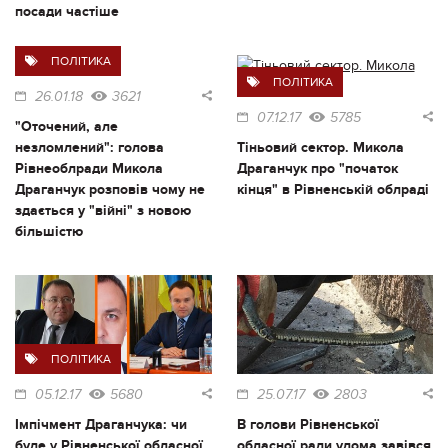
посади частіше
ПОЛІТИКА
ПОЛІТИКА
26.01.18
3621
07.12.17
5785
"Оточений, але
незломлений": голова
Тіньовий сектор. Микола
Рівнеоблради Микола
Драганчук про "початок
Драганчук розповів чому не
кінця" в Рівненській облраді
здається у "війні" з новою
більшістю
ПОЛІТИКА
05.12.17
5680
25.07.17
2803
Імпічмент Драганчука: чи
В голови Рівненської
буде у Рівненської обласної
обласної ради удома завівся