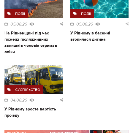
ПОДІЇ
ПОДІЇ
05.08.26
05.08.26
На Рівненщині під час
У Рівному в басейні
пожежі післяжнивних
втопилася дитина
залишків чоловік отримав
опіки
СУСПІЛЬСТВО
04.08.26
У Рівному зросте вартість
проїзду