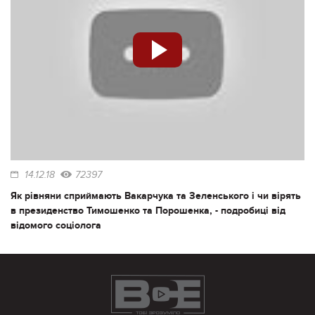
14.12.18
72397
Як рівняни сприймають Вакарчука та Зеленського і чи вірять
в президенство Тимошенко та Порошенка, - подробиці від
відомого соціолога