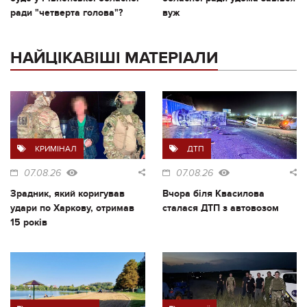
ради "четверта голова"?
вуж
НАЙЦІКАВІШІ МАТЕРІАЛИ
КРИМІНАЛ
ДТП
07.08.26
07.08.26
Зрадник, який коригував
Вчора біля Квасилова
удари по Харкову, отримав
сталася ДТП з автовозом
15 років