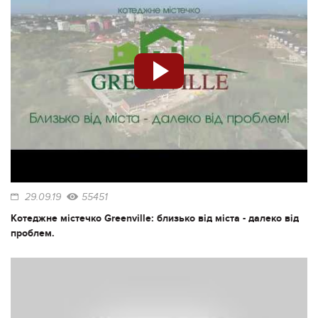
29.09.19
55451
Котеджне містечко Greenville: близько від міста - далеко від
проблем.