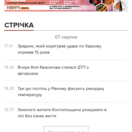
СТРІЧКА
07 серпня
17:31
Зрадник, який коригував удари по Харкову,
отримав 15 років
14:36
Вчора біля Квасилова сталася ДТП з
автовозом
14:28
Три дні поспіль у Рівному фіксують рекордну
температуру
10:37
Зниклого жителя Костопільщини розшукали в
лісі без ознак життя