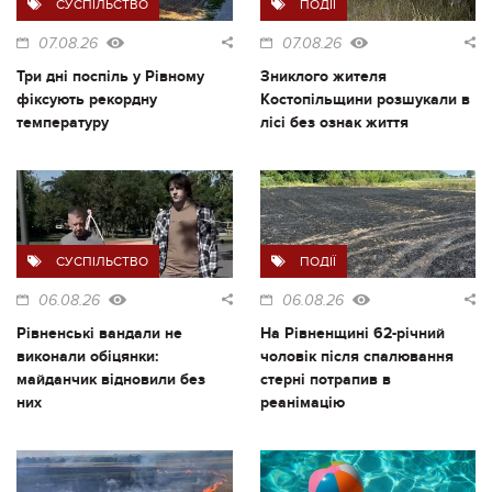
СУСПІЛЬСТВО
ПОДІЇ
07.08.26
07.08.26
Три дні поспіль у Рівному
Зниклого жителя
фіксують рекордну
Костопільщини розшукали в
температуру
лісі без ознак життя
СУСПІЛЬСТВО
ПОДІЇ
06.08.26
06.08.26
Рівненські вандали не
На Рівненщині 62-річний
виконали обіцянки:
чоловік після спалювання
майданчик відновили без
стерні потрапив в
них
реанімацію