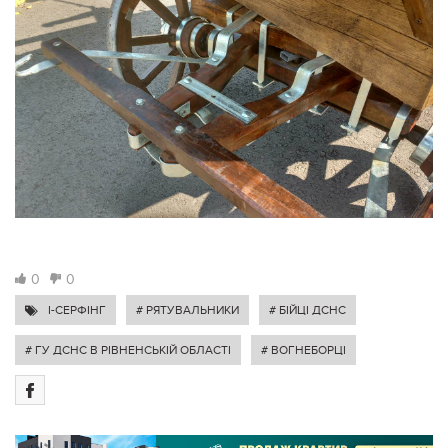
0
0
I-СЕРФІНГ
# РЯТУВАЛЬНИКИ
# БІЙЦІ ДСНС
# ГУ ДСНС В РІВНЕНСЬКІЙ ОБЛАСТІ
# ВОГНЕБОРЦІ