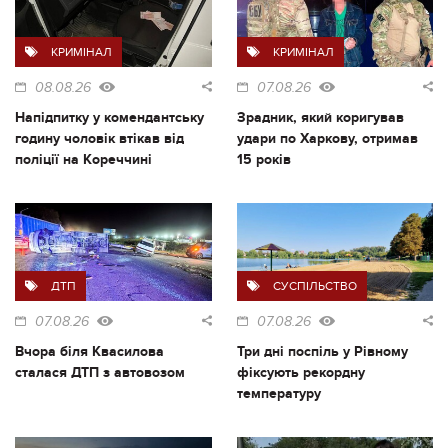
КРИМІНАЛ
КРИМІНАЛ
08.08.26
07.08.26
Напідпитку у комендантську
Зрадник, який коригував
годину чоловік втікав від
удари по Харкову, отримав
поліції на Кореччині
15 років
ДТП
СУСПІЛЬСТВО
07.08.26
07.08.26
Вчора біля Квасилова
Три дні поспіль у Рівному
сталася ДТП з автовозом
фіксують рекордну
температуру