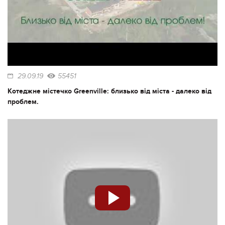
29.09.19
55451
Котеджне містечко Greenville: близько від міста - далеко від
проблем.