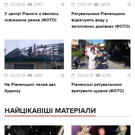
13.06.19
2747
17.05.19
3459
У центрі Рівного з`явилась
Рятувальники Рівненщини
освіжаюча рамка (ФОТО)
відкачують воду у
затоплених домівках (ФОТО)
13.05.19
1265
09.05.19
2316
На Рівненщині палав дах
Рівненські рятувальники
будинку
врятували цуценя (ФОТО)
НАЙЦІКАВІШІ МАТЕРІАЛИ