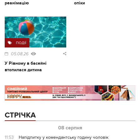
реанімацію
опіки
ПОДІЇ
05.08.26
У Рівному в басейні
втопилася дитина
СТРІЧКА
08 серпня
11:53
Напідпитку у комендантську годину чоловік