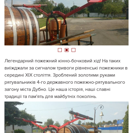
1
2
3
Легендарний пожежний кінно-бочковий хід! На таких
виїжджали за сигналом тривоги рівненські пожежники в
середині ХIХ століття. Зроблений золотими руками
рятувальників 4-го державного пожежно-рятувального
загону міста Дубно. Це наша історія, наші славні
традиції та пам'ять для майбутніх поколінь.