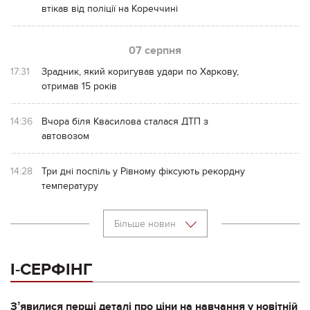
втікав від поліції на Кореччині
07 серпня
17:31
Зрадник, який коригував удари по Харкову,
отримав 15 років
14:36
Вчора біля Квасилова сталася ДТП з
автовозом
14:28
Три дні поспіль у Рівному фіксують рекордну
температуру
Більше новин
І-СЕРФІНГ
Зʼявилися перші деталі про ціни на навчання у новітній