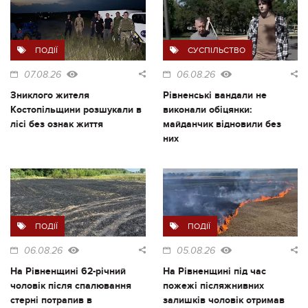
ПОДІЇ
СУСПІЛЬСТВО
07.08.26
06.08.26
Зниклого жителя
Рівненські вандали не
Костопільщини розшукали в
виконали обіцянки:
лісі без ознак життя
майданчик відновили без
них
ПОДІЇ
ПОДІЇ
06.08.26
05.08.26
На Рівненщині 62-річний
На Рівненщині під час
чоловік після спалювання
пожежі післяжнивних
стерні потрапив в
залишків чоловік отримав