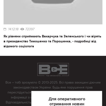
14.12.18
72397
Як рівняни сприймають Вакарчука та Зеленського і чи вірять
в президенство Тимошенко та Порошенка, - подробиці від
відомого соціолога
Все – тобі зрозуміло © 2013-2025. Всі права захищені діючим
законодавством України. Будь-яке порушення прав
переслідується в судовому порядку. Будь-яке відтворення
інформації з сайту тільки з письмово дозволу редакції.
Для оперативного
Відповідальність за достовірність усіх матеріалів, розміщених
отримання новин