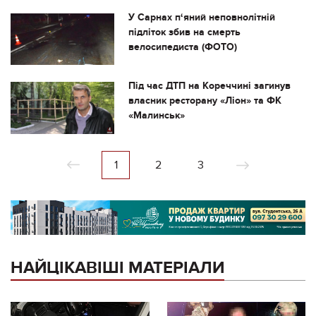
У Сарнах п‘яний неповнолітній
підліток збив на смерть
велосипедиста (ФОТО)
Під час ДТП на Кореччині загинув
власник ресторану «Ліон» та ФК
«Малинськ»
1
2
3
НАЙЦІКАВІШІ МАТЕРІАЛИ