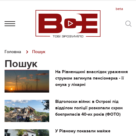
Головна
Пошук
Пошук
На Рівненщині внаслідок ураження
струмом загинула пенсіонерка - її
онука у лікарні
Відголоски війни: в Острозі під
відділом поліції розкопали схрон
боєприпасів 40-их років (ФОТО)
У Рівному показали майже