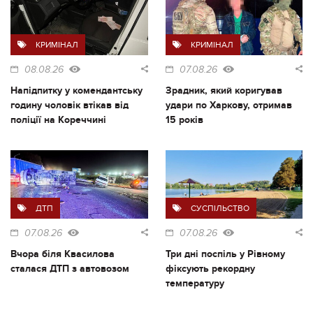
КРИМІНАЛ
КРИМІНАЛ
08.08.26
07.08.26
Напідпитку у комендантську
Зрадник, який коригував
годину чоловік втікав від
удари по Харкову, отримав
поліції на Кореччині
15 років
ДТП
СУСПІЛЬСТВО
07.08.26
07.08.26
Вчора біля Квасилова
Три дні поспіль у Рівному
сталася ДТП з автовозом
фіксують рекордну
температуру