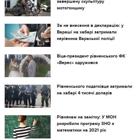
завершену скульптуру
мотогонщику
За не внесення в декларацію: у
Вараші на хабарі затримали
керівника Вараської поліції
Віце-президент рівненського ФК
«Верес» одружився
Рівненського податківця затримали
на хабарі 4 тисячі доларів
Рівнянам на замітку: У МОН
розробили програму ЗНО з
математики на 2021 рік