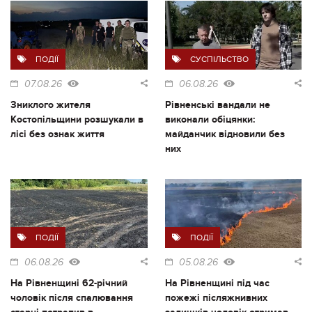
ПОДІЇ
СУСПІЛЬСТВО
07.08.26
06.08.26
Зниклого жителя
Рівненські вандали не
Костопільщини розшукали в
виконали обіцянки:
лісі без ознак життя
майданчик відновили без
них
ПОДІЇ
ПОДІЇ
06.08.26
05.08.26
На Рівненщині 62-річний
На Рівненщині під час
чоловік після спалювання
пожежі післяжнивних