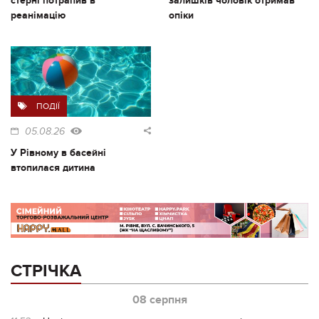
стерні потрапив в
залишків чоловік отримав
реанімацію
опіки
ПОДІЇ
05.08.26
У Рівному в басейні
втопилася дитина
СТРІЧКА
08 серпня