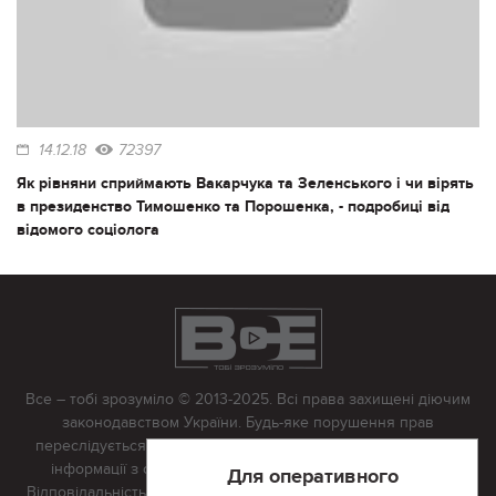
14.12.18
72397
Як рівняни сприймають Вакарчука та Зеленського і чи вірять
в президенство Тимошенко та Порошенка, - подробиці від
відомого соціолога
Все – тобі зрозуміло © 2013-2025. Всі права захищені діючим
законодавством України. Будь-яке порушення прав
переслідується в судовому порядку. Будь-яке відтворення
інформації з сайту тільки з письмово дозволу редакції.
Для оперативного
Відповідальність за достовірність усіх матеріалів, розміщених