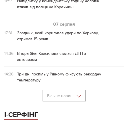
11:53
Напідпитку у комендантську годину чоловік
втікав від поліції на Кореччині
07 серпня
17:31
Зрадник, який коригував удари по Харкову,
отримав 15 років
14:36
Вчора біля Квасилова сталася ДТП з
автовозом
14:28
Три дні поспіль у Рівному фіксують рекордну
температуру
Більше новин
І-СЕРФІНГ