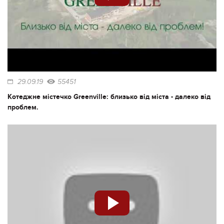
29.09.19
55451
Котеджне містечко Greenville: близько від міста - далеко від
проблем.