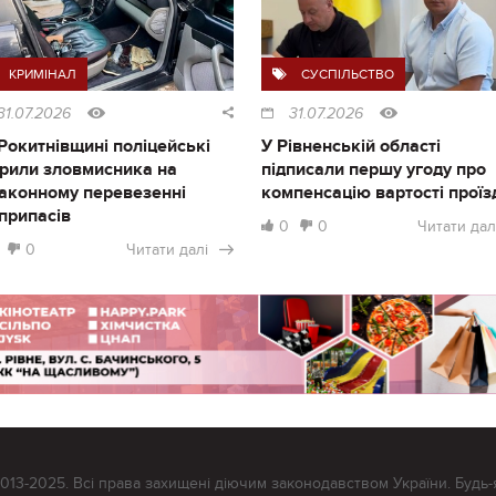
КРИМІНАЛ
СУСПІЛЬСТВО
31.07.2026
31.07.2026
Рокитнівщині поліцейські
У Рівненській області
рили зловмисника на
підписали першу угоду про
аконному перевезенні
компенсацію вартості проїз
припасів
0
0
Читати дал
0
Читати далі
2013-2025. Всі права захищені діючим законодавством України. Будь-