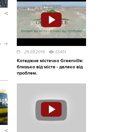
і
29.09.2019
55451
Котеджне містечко Greenville:
близько від міста - далеко від
проблем.