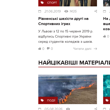
СПОРТ
21.06.2019
1435
Рівненські шахісти другі на
На 
Спортивних іграх
вша
коз
У Львові з 12 по 15 червня 2019 р.
відбулись Спортивні ігри України
0
серед студентів коледжів з шахів.
0
0
Читати далі
НАЙЦІКАВІШІ МАТЕРІАЛ
ПОДІЇ
05.08.2026