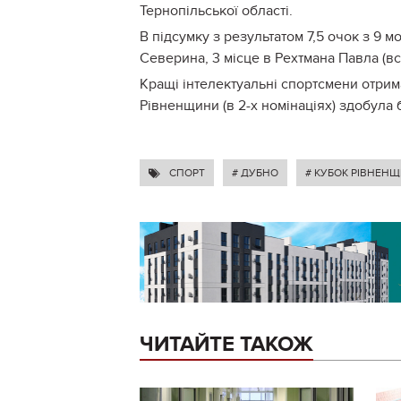
Тернопільської області.
В підсумку з результатом 7,5 очок з 9
Северина, 3 місце в Рехтмана Павла (всі
Кращі інтелектуальні спортсмени отрима
Рівненщини (в 2-х номінаціях) здобула 
СПОРТ
# ДУБНО
# КУБОК РІВНЕН
ЧИТАЙТЕ ТАКОЖ