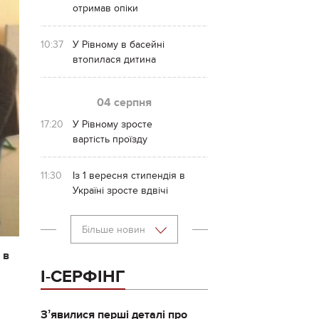
отримав опіки
10:37
У Рівному в басейні
втопилася дитина
04 серпня
17:20
У Рівному зросте
вартість проїзду
11:30
Із 1 вересня стипендія в
Україні зросте вдвічі
Більше новин
 в
І-СЕРФІНГ
Зʼявилися перші деталі про