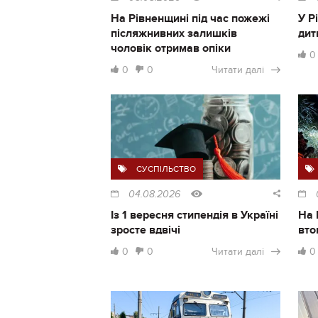
На Рівненщині під час пожежі
У Р
післяжнивних залишків
дит
чоловік отримав опіки
0
0
0
Читати далі
СУСПІЛЬСТВО
04.08.2026
Із 1 вересня стипендія в Україні
На 
зросте вдвічі
вто
0
0
Читати далі
0