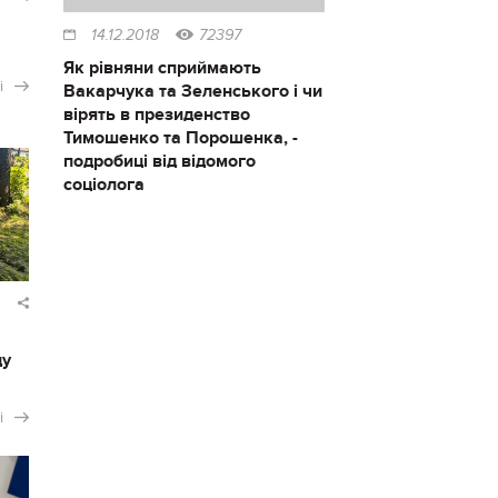
14.12.2018
72397
Як рівняни сприймають
і
Вакарчука та Зеленського і чи
вірять в президенство
Тимошенко та Порошенка, -
подробиці від відомого
соціолога
ду
і