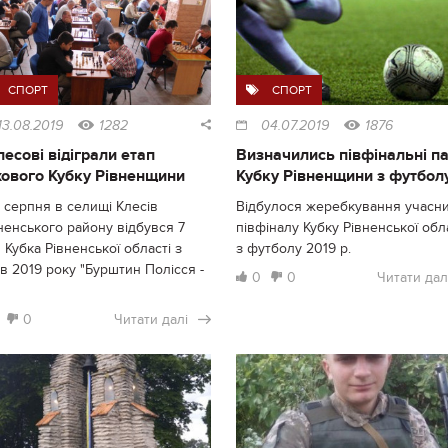
СПОРТ
СПОРТ
13.08.2019
1282
04.07.2019
1876
лесові відіграли етап
Визначились півфінальні п
ового Кубку Рівненщини
Кубку Рівненщини з футбол
1 серпня в селищі Клесів
Відбулося жеребкування учасни
ненського району відбувся 7
півфіналу Кубку Рівненської обл
 Кубка Рівненської області з
з футболу 2019 р.
в 2019 року "Бурштин Полісся -
0
0
Читати дал
0
Читати далі