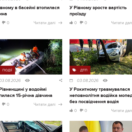
івному в басейні втопилася
У Рівному зросте вартість
ина
проїзду
0
Читати далі
0
0
Читати дал
ПОДІЇ
ДТП
03.08.2026
03.08.2026
Рівненщині у водоймі
У Рокитному травмувалася
пилася 15-річна дівчина
неповнолітня водійка мопе
без посвідчення водія
0
Читати далі
0
0
Читати дал