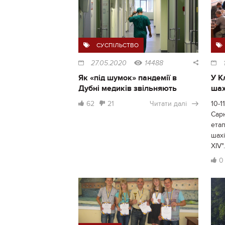
СУСПІЛЬСТВО
27.05.2020
14488
Як «під шумок» пандемії в
У К
Дубні медиків звільняють
шах
62
21
Читати далі
10-1
Сар
етап
шахі
XІV".
0