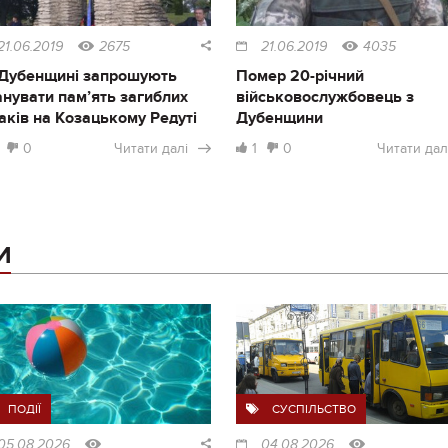
21.06.2019
2675
21.06.2019
4035
Дубенщині запрошують
Помер 20-річний
нувати пам’ять загиблих
військовослужбовець з
аків на Козацькому Редуті
Дубенщини
0
Читати далі
1
0
Читати дал
И
ПОДІЇ
СУСПІЛЬСТВО
05.08.2026
04.08.2026