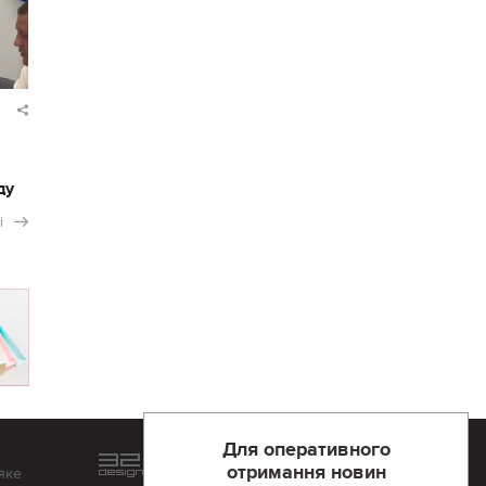
ду
і
Для оперативного
Розроблений та підтримується
отримання новин
яке
в
компанії 32х32