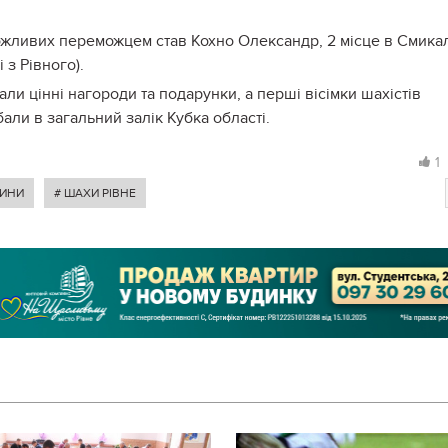
 можливих переможцем став Кохно Олександр, 2 місце в Смика
 з Рівного).
ли цінні нагороди та подарунки, а перші вісімки шахістів
бали в загальний залік Кубка області.
1
ЩИНИ
# ШАХИ РІВНЕ