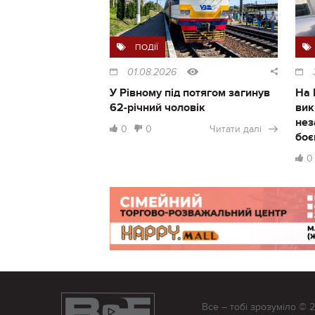
ПОДІЇ
01.08.2026
У Рівному під потягом загинув
На 
62-річний чоловік
вик
нез
0
0
Читати далі
боє
0
Все – тобі зрозуміло © 