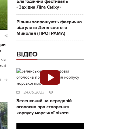
Благодійний фестиваль
«Західна Ліга Сміху»
Рівнян запрошують феєрично
відгуляти День святого
Миколая (ПРОГРАМА)
ари
у
ВІДЕО
ків
асті
і
24.05.2023
Зеленський на передовій
оголосив про створення
корпусу морської піхоти