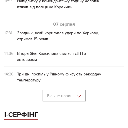
11:53
Напідпитку у комендантську годину чоловік
втікав від поліції на Кореччині
07 серпня
17:31
Зрадник, який коригував удари по Харкову,
отримав 15 років
14:36
Вчора біля Квасилова сталася ДТП з
автовозом
14:28
Три дні поспіль у Рівному фіксують рекордну
температуру
Більше новин
І-СЕРФІНГ