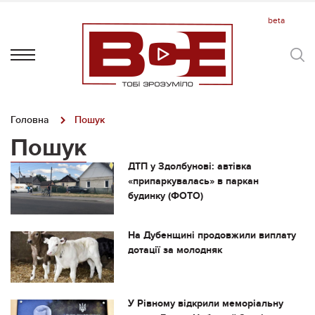
Головна
Пошук
Пошук
ДТП у Здолбунові: автівка
«припаркувалась» в паркан
будинку (ФОТО)
На Дубенщині продовжили виплату
дотації за молодняк
У Рівному відкрили меморіальну