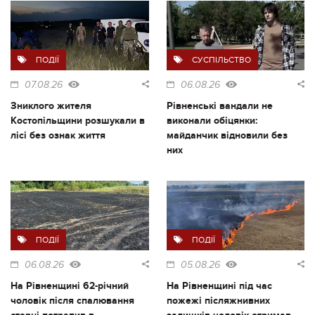
ПОДІЇ
СУСПІЛЬСТВО
07.08.26
06.08.26
Зниклого жителя
Рівненські вандали не
Костопільщини розшукали в
виконали обіцянки:
лісі без ознак життя
майданчик відновили без
них
ПОДІЇ
ПОДІЇ
06.08.26
05.08.26
На Рівненщині 62-річний
На Рівненщині під час
чоловік після спалювання
пожежі післяжнивних