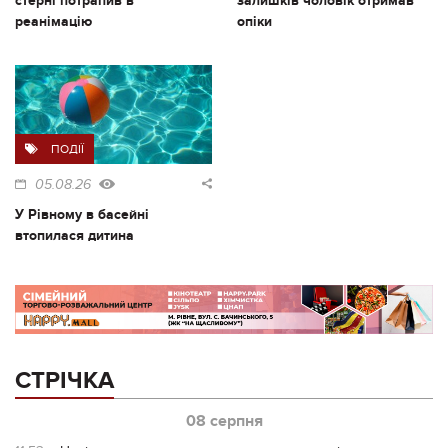
стерні потрапив в
залишків чоловік отримав
реанімацію
опіки
ПОДІЇ
05.08.26
У Рівному в басейні
втопилася дитина
СТРІЧКА
08 серпня