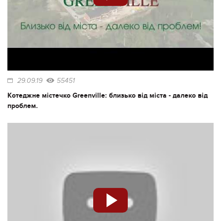
29.09.19
55451
Котеджне містечко Greenville: близько від міста - далеко від
проблем.