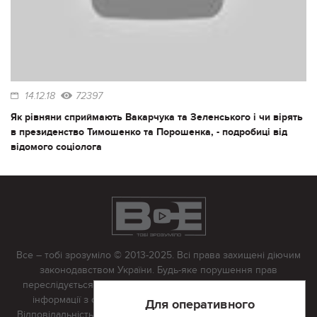
14.12.18
72397
Як рівняни сприймають Вакарчука та Зеленського і чи вірять
в президенство Тимошенко та Порошенка, - подробиці від
відомого соціолога
Все – тобі зрозуміло © 2013-2025. Всі права захищені діючим
законодавством України. Будь-яке порушення прав
переслідується в судовому порядку. Будь-яке відтворення
інформації з сайту тільки з письмово дозволу редакції.
Для оперативного
Відповідальність за достовірність усіх матеріалів, розміщених