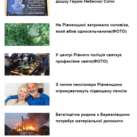
дошку Герою Небесної Сотні
На Рівненщині затримали чоловіка,
який вбив односельчанина(ФОТО)
У центрі Рівного поліція святкує
професійне свято(ФОТО)
З липня пенсіонери Рівненщини
отримуватимуть підвищену пенсію
Багатодітна родина з Березнівщини
потребує матеріальної допомоги