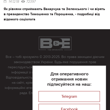
14.12.18
72397
Як рівняни сприймають Вакарчука та Зеленського і чи вірять
в президенство Тимошенко та Порошенка, - подробиці від
відомого соціолога
Все – тобі зрозуміло © 2013-2025. Всі права захищені діючим
законодавством України. Будь-яке порушення прав
переслідується в судовому порядку. Будь-яке відтворення
інформації з сайту тільки з письмово дозволу редакції.
Для оперативного
Відповідальність за достовірність усіх матеріалів, розміщених
отримання новин
на сайті, крім матеріалів, які містять посилання на інші
підписуйтеся на наш:
інформаційні агентства або інтернет-видання, несе редакційна
рада. Електронна пошта:
vserivne@gmail.com
Telegram
Реклама на сайті
Facebook