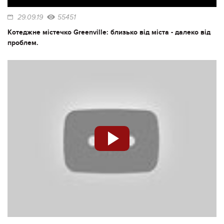
29.09.19
55451
Котеджне містечко Greenville: близько від міста - далеко від
проблем.