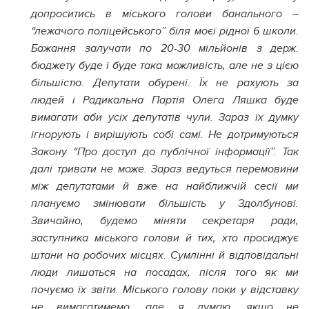
допроситись в міського голови банального –
“лежачого поліцейського” біля моєї рідної 6 школи.
Бажання залучати по 20-30 мільйонів з
держ
.
бюджету буде і буде така можливість, але не з цією
більшістю. Депутати обурені. Їх не рахують за
людей і Радикальна Партія Олега Ляшка буде
вимагати аби усіх депутатів чули. Зараз їх думку
ігнорують і вирішують собі самі. Не дотримуються
Закону “Про доступ до публічної інформації”. Так
далі тривати не може. Зараз ведуться перемовини
між депутатами й вже на найближчій сесії ми
плануємо змінювати більшість у Здолбунові.
Звичайно, будемо міняти секретаря ради,
заступника міського голови й тих, хто просиджує
штани на робочих місцях. Сумлінні й відповідальні
люди лишаться на посадах, після того як ми
почуємо їх звіти. Міського голову поки у відставку
не вимагатимемо, але я думаю, якщо не