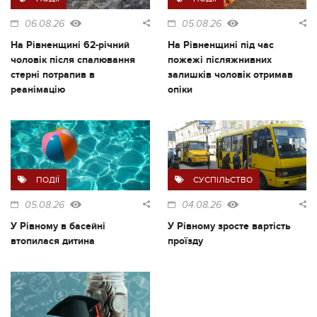
06.08.26
05.08.26
На Рівненщині 62-річний
На Рівненщині під час
чоловік після спалювання
пожежі післяжнивних
стерні потрапив в
залишків чоловік отримав
реанімацію
опіки
ПОДІЇ
СУСПІЛЬСТВО
05.08.26
04.08.26
У Рівному в басейні
У Рівному зросте вартість
втопилася дитина
проїзду