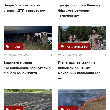
Вчора біля Квасилова
Три дні поспіль у Рівному
сталася ДТП з автовозом
фіксують рекордну
температуру
ПОДІЇ
СУСПІЛЬСТВО
07.08.26
06.08.26
Зниклого жителя
Рівненські вандали не
Костопільщини розшукали в
виконали обіцянки:
лісі без ознак життя
майданчик відновили без
них
ПОДІЇ
ПОДІЇ