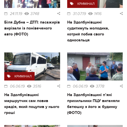
КРИМІНАЛ
24.11.19
3748
31.07.19
1416
Біля Дубна – ДТП: пасажирів
На Здолбунівщині
вирізали із понівеченого
судитимуть молодика,
авто (ФОТО)
котрий побив свого
односельця
КРИМІНАЛ
06.06.19
3516
06.06.19
3778
На Здолбунівщині
На Здолбунівщині п’яні
маршрутчик сам ловив
прихильники ПЦУ виганяли
крадія, який поцупив у нього
батюшку з його ж будинку
гроші
(ФОТО)