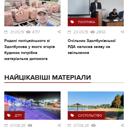
ПОЛІТИКА
31.05.19
4717
23.05.19
2856
Родині поліцейського зі
Очільник Здолбунівської
Здолбунова у якого згорів
РДА написав заяву на
будинок потрібна
звільнення
матеріальна допомога
НАЙЦІКАВІШІ МАТЕРІАЛИ
ДТП
СУСПІЛЬСТВО
07.08.26
07.08.26