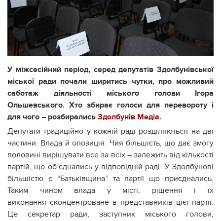
У міжсесійний період, серед депутатів Здолбунівської
міської ради почали ширитись чутки, про можливий
саботаж діяльності міського голови Ігора
Ольшевського. Хто збирає голоси для перевороту і
для чого – розбирались
Здолбунів Медіа
.
Депутати традиційно у кожній раді розділяються на дві
частини. Влада й опозиція. Чия більшість, що дає змогу
половині вирішувати все за всіх – залежить від кількості
партій, що об’єднались у відповідній раді. У Здолбунові
більшістю є “Батьківщина” та партії що приєднались.
Таким чином влада у місті, рішення і їх
виконання сконцентроване в представників цієї партії.
Це секретар ради, заступник міського голови,