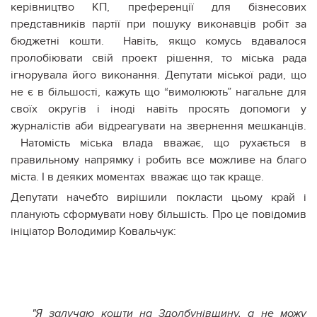
керівництво КП, преференції для бізнесових
представників партії при пошуку виконавців робіт за
бюджетні кошти. Навіть, якщо комусь вдавалося
пролобіювати свій проект рішення, то міська рада
ігнорувала його виконання. Депутати міської ради, що
не є в більшості, кажуть що “вимолюють” нагальне для
своїх округів і іноді навіть просять допомоги у
журналістів аби відреагувати на звернення мешканців.
Натомість міська влада вважає, що рухається в
правильному напрямку і робить все можливе на благо
міста. І в деяких моментах вважає що так краще.
Депутати начебто вирішили покласти цьому край і
планують сформувати нову більшість. Про це повідомив
ініціатор Володимир Ковальчук:
"Я залучаю кошти на
Здолбунівщину
, а не можу