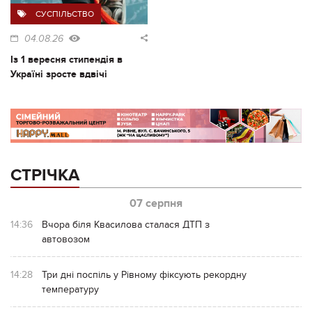
СУСПІЛЬСТВО
04.08.26
Із 1 вересня стипендія в
Україні зросте вдвічі
СТРІЧКА
07 серпня
14:36
Вчора біля Квасилова сталася ДТП з
автовозом
14:28
Три дні поспіль у Рівному фіксують рекордну
температуру