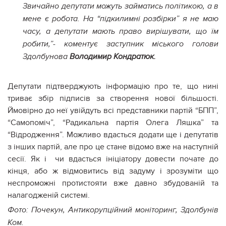
Звичайно депутати можуть займатись політикою, а в
мене є робота. На “підкилимні розбірки” я не маю
часу, а депутати мають право вирішувати, що їм
робити,”- коментує заступник міського голови
Здолбунова
Володимир Кондратюк.
Депутати підтверджують інформацію про те, що нині
триває збір підписів за створення нової більшості.
Ймовірно до неї увійдуть всі представники партій “БПП”,
“Самопоміч”, “Радикальна партія Олега Ляшка” та
“Відродження”. Можливо вдасться додати ще і депутатів
з інших партій, але про це стане відомо вже на наступній
сесії. Як і чи вдасться ініціатору довести почате до
кінця, або ж відмовитись від задуму і зрозуміти що
неспроможні протистояти вже давно збудованій та
налагодженій системі.
Фото: Почекун, Антикорупційний моніторинг, Здолбунів
Ком.