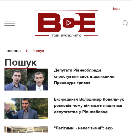
Головна
Пошук
Пошук
Депутати Рівнеоблради
спростували своє відкликання.
Процедура триває
Екс-радикал Володимир Ковальчук
розповів чому він може лишитись
депутатства у Рівнеоблраді
"Легітимні - нелегітимні": екс-