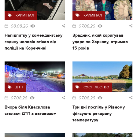
КРИМІНАЛ
КРИМІНАЛ
08.08.26
07.08.26
Напідпитку у комендантську
Зрадник, який коригував
годину чоловік втікав від
удари по Харкову, отримав
поліції на Кореччині
15 років
ДТП
СУСПІЛЬСТВО
07.08.26
07.08.26
Вчора біля Квасилова
Три дні поспіль у Рівному
сталася ДТП з автовозом
фіксують рекордну
температуру