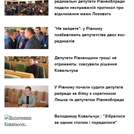
радикальні депутати Рівнеоблради
подали несправжній протокол про
відкликання мами Лозового
"Не зайдете": у Рівному
позбавляють депутатства двох екс-
радикалів
Депутати Рівненщини гроші не
отримають: скасували рішення
Ковальчука
У Рівному почали судити депутата
райради за бійку з соратником
Ляшка та депутатом Рівнеоблради
Володимир Ковальчук : "Зібралися
за одним столом і порадилися"