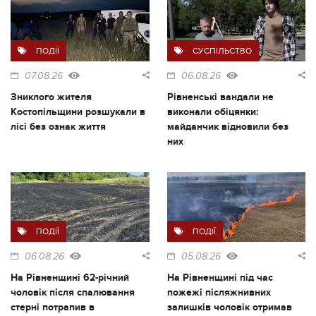
ПОДІЇ
СУСПІЛЬСТВО
07.08.26
06.08.26
Зниклого жителя
Рівненські вандали не
Костопільщини розшукали в
виконали обіцянки:
лісі без ознак життя
майданчик відновили без
них
ПОДІЇ
ПОДІЇ
06.08.26
05.08.26
На Рівненщині 62-річний
На Рівненщині під час
чоловік після спалювання
пожежі післяжнивних
стерні потрапив в
залишків чоловік отримав