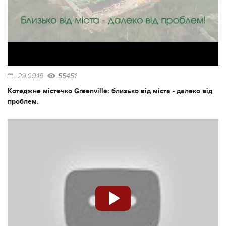
29.09.19
55451
Котеджне містечко Greenville: близько від міста - далеко від
проблем.