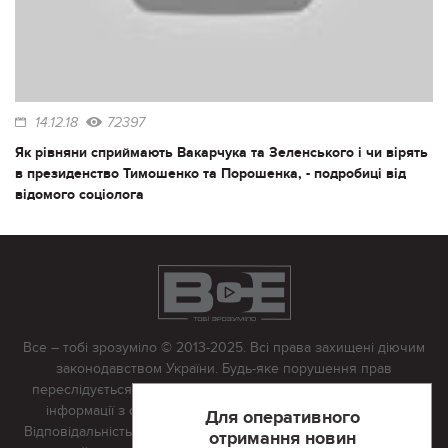
14.12.18
72397
Як рівняни сприймають Вакарчука та Зеленського і чи вірять
в президенство Тимошенко та Порошенка, - подробиці від
відомого соціолога
Все – тобі зрозуміло © 2013-2025. Всі права захищені діючим
законодавством України. Будь-яке порушення прав
переслідується в судовому порядку. Будь-яке відтворення
інформації з сайту тільки з письмово дозволу редакції.
Для оперативного
Відповідальність за достовірність усіх матеріалів, розміщених
отримання новин