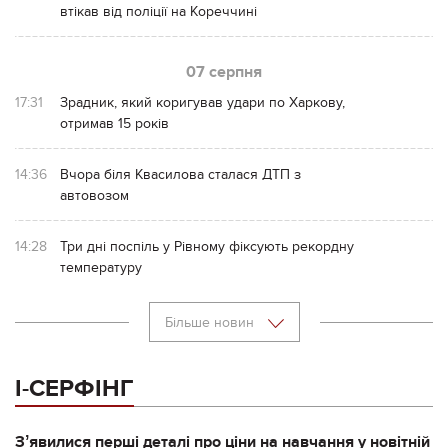
втікав від поліції на Кореччині
07 серпня
17:31
Зрадник, який коригував удари по Харкову,
отримав 15 років
14:36
Вчора біля Квасилова сталася ДТП з
автовозом
14:28
Три дні поспіль у Рівному фіксують рекордну
температуру
Більше новин
І-СЕРФІНГ
Зʼявилися перші деталі про ціни на навчання у новітній