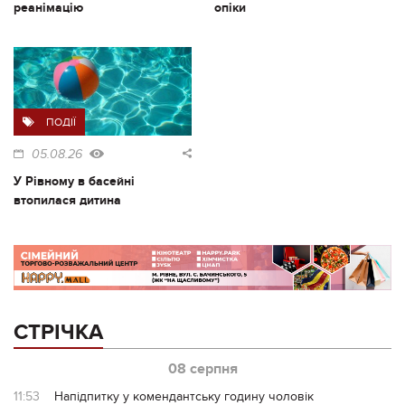
реанімацію
опіки
ПОДІЇ
05.08.26
У Рівному в басейні
втопилася дитина
СТРІЧКА
08 серпня
11:53
Напідпитку у комендантську годину чоловік