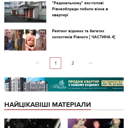
"Радикальному" екс-голові
Рівнеоблради побили вікна в
квартирі
Рейтинг відомих та багатих
холостяків Рівного [ ЧАСТИНА 4]
1
2
НАЙЦІКАВІШІ МАТЕРІАЛИ