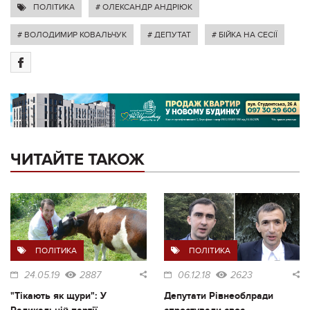
ПОЛІТИКА
# ОЛЕКСАНДР АНДРІЮК
# ВОЛОДИМИР КОВАЛЬЧУК
# ДЕПУТАТ
# БІЙКА НА СЕСІЇ
ЧИТАЙТЕ ТАКОЖ
ПОЛІТИКА
ПОЛІТИКА
24.05.19
2887
06.12.18
2623
"Тікають як щури": У
Депутати Рівнеоблради