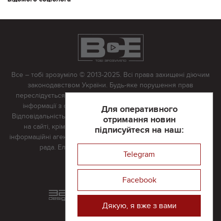
Все – тобі зрозуміло © 2013-2025. Всі права захищені діючим
законодавством України. Будь-яке порушення прав
переслідується в судовому порядку. Будь-яке відтворення
інформації з сайту тільки з письмово дозволу редакції.
Для оперативного
Відповідальність за достовірність усіх матеріалів, розміщених
отримання новин
на сайті, крім матеріалів, які містять посилання на інші
підписуйтеся на наш:
інформаційні агентства або інтернет-видання, несе редакційна
рада. Електронна пошта:
vserivne@gmail.com
Telegram
Реклама на сайті
Facebook
Розроблений та підтримується
в
компанії 32х32
Дякую, я вже з вами