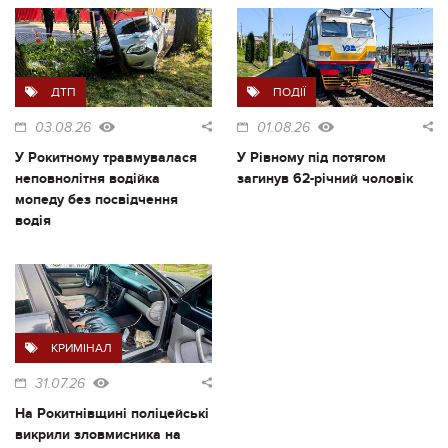
ДТП
ПОДІЇ
03.08.26
01.08.26
У Рокитному травмувалася
У Рівному під потягом
неповнолітня водійка
загинув 62-річний чоловік
мопеду без посвідчення
водія
КРИМІНАЛ
31.07.26
На Рокитнівщині поліцейські
викрили зловмисника на