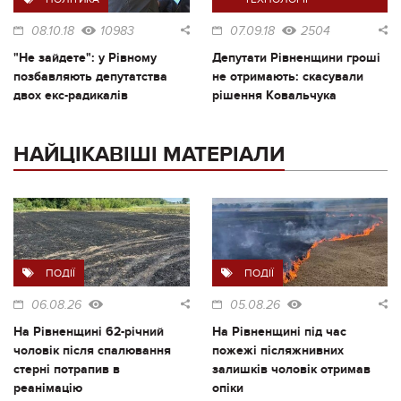
08.10.18
10983
07.09.18
2504
"Не зайдете": у Рівному
Депутати Рівненщини гроші
позбавляють депутатства
не отримають: скасували
двох екс-радикалів
рішення Ковальчука
НАЙЦІКАВІШІ МАТЕРІАЛИ
ПОДІЇ
ПОДІЇ
06.08.26
05.08.26
На Рівненщині 62-річний
На Рівненщині під час
чоловік після спалювання
пожежі післяжнивних
стерні потрапив в
залишків чоловік отримав
реанімацію
опіки