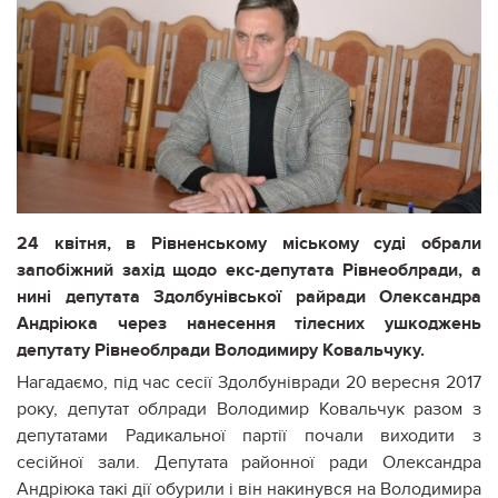
24 квітня, в Рівненському міському суді обрали
запобіжний захід щодо екс-депутата Рівнеоблради, а
нині депутата Здолбунівської райради Олександра
Андріюка через нанесення тілесних ушкоджень
депутату Рівнеоблради Володимиру Ковальчуку.
Нагадаємо, під час сесії Здолбунівради 20 вересня 2017
року, депутат облради Володимир Ковальчук разом з
депутатами Радикальної партії почали виходити з
сесійної зали. Депутата районної ради Олександра
Андріюка такі дії обурили і він накинувся на Володимира