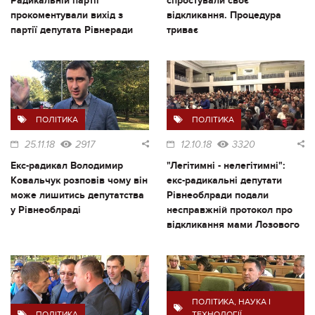
Радикальній партії
спростували своє
прокоментували вихід з
відкликання. Процедура
партії депутата Рівнеради
триває
ПОЛІТИКА
ПОЛІТИКА
25.11.18
2917
12.10.18
3320
Екс-радикал Володимир
"Легітимні - нелегітимні":
Ковальчук розповів чому він
екс-радикальні депутати
може лишитись депутатства
Рівнеоблради подали
у Рівнеоблраді
несправжній протокол про
відкликання мами Лозового
ПОЛІТИКА
,
НАУКА І
ПОЛІТИКА
ТЕХНОЛОГІЇ