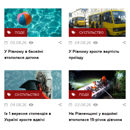
ПОДІЇ
СУСПІЛЬСТВО
05.08.26
04.08.26
У Рівному в басейні
У Рівному зросте вартість
втопилася дитина
проїзду
СУСПІЛЬСТВО
ПОДІЇ
04.08.26
03.08.26
Із 1 вересня стипендія в
На Рівненщині у водоймі
Україні зросте вдвічі
втопилася 15-річна дівчина