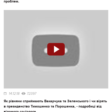
проблем.
14.12.18
72397
Як рівняни сприймають Вакарчука та Зеленського і чи вірять
в президенство Тимошенко та Порошенка, - подробиці від
відомого соціолога