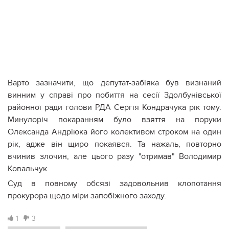
Варто зазначити, що депутат-забіяка був визнаний
винним у справі про побиття на сесії Здолбунівської
районної ради голови РДА Сергія Кондрачука рік тому.
Минулоріч покаранням було взяття на поруки
Олександа Андріюка його колективом строком на один
рік, адже він щиро покаявся. Та нажаль, повторно
вчинив злочин, але цього разу "отримав" Володимир
Ковальчук.
Суд в повному обсязі задовольнив клопотання
прокурора щодо міри запобіжного заходу.
1
3