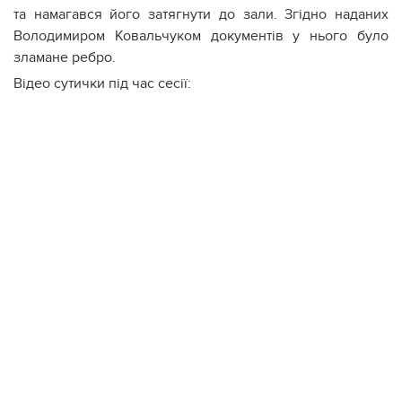
та намагався його затягнути до зали. Згідно наданих
Володимиром Ковальчуком документів у нього було
зламане ребро.
Відео сутички під час сесії: