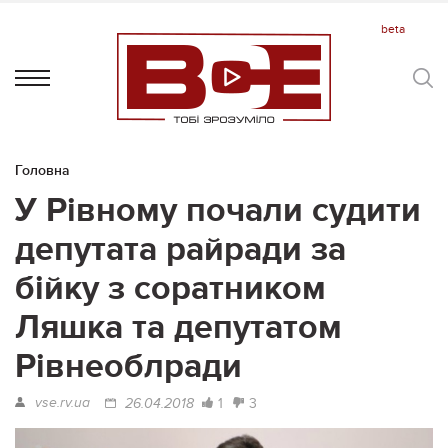
Головна
У Рівному почали судити
депутата райради за
бійку з соратником
Ляшка та депутатом
Рівнеоблради
vse.rv.ua
1
3
26.04.2018