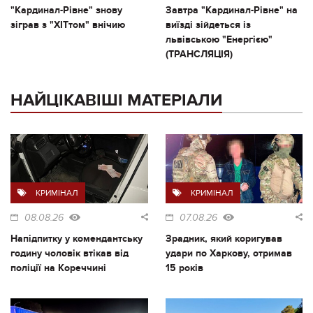
"Кардинал-Рівне" знову
Завтра "Кардинал-Рівне" на
зіграв з "ХІТтом" внічию
виїзді зійдеться із
львівською "Енергією"
(ТРАНСЛЯЦІЯ)
НАЙЦІКАВІШІ МАТЕРІАЛИ
КРИМІНАЛ
КРИМІНАЛ
08.08.26
07.08.26
Напідпитку у комендантську
Зрадник, який коригував
годину чоловік втікав від
удари по Харкову, отримав
поліції на Кореччині
15 років