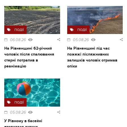
ПОДІЇ
ПОДІЇ
06.08.26
05.08.26
На Рівненщині 62-річний
На Рівненщині під час
чоловік після спалювання
пожежі післяжнивних
стерні потрапив в
залишків чоловік отримав
реанімацію
опіки
ПОДІЇ
05.08.26
У Рівному в басейні
втопилася дитина