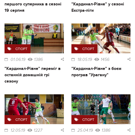
першого суперника в сезоні
"Кардинал-Рівне" у сезоні
19 серпня
Екстра-ліги
СПОРТ
СПОРТ
01.06.19
1386
18.05.19
1456
"Кардинал-Рівне" переміг в
"Кардинал-Рівне" з боєм
останній домашній грі
програв "Урагану"
сезону
СПОРТ
СПОРТ
12.05.19
1227
25.04.19
1386