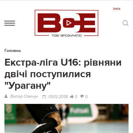
Головна
Екстра-ліга U16: рівняни
двічі поступилися
"Урагану"
Віктор Самчук
0
0
09.12.2018