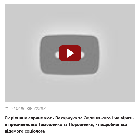
14.12.18
72397
Як рівняни сприймають Вакарчука та Зеленського і чи вірять
в президенство Тимошенко та Порошенка, - подробиці від
відомого соціолога