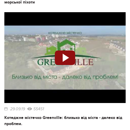
морської піхоти
29.09.19
55451
Котеджне містечко Greenville: близько від міста - далеко від
проблем.