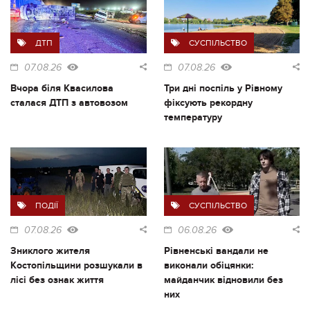
ДТП
СУСПІЛЬСТВО
07.08.26
07.08.26
Вчора біля Квасилова
Три дні поспіль у Рівному
сталася ДТП з автовозом
фіксують рекордну
температуру
ПОДІЇ
СУСПІЛЬСТВО
07.08.26
06.08.26
Зниклого жителя
Рівненські вандали не
Костопільщини розшукали в
виконали обіцянки:
лісі без ознак життя
майданчик відновили без
них