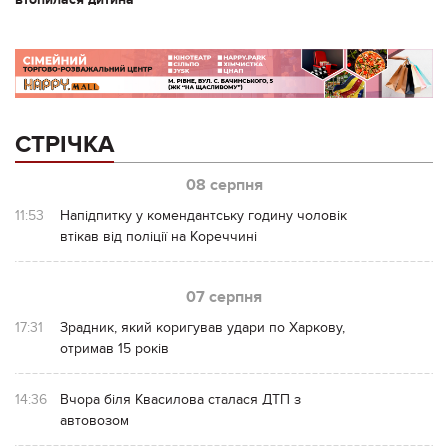
СТРІЧКА
08 серпня
11:53
Напідпитку у комендантську годину чоловік
втікав від поліції на Кореччині
07 серпня
17:31
Зрадник, який коригував удари по Харкову,
отримав 15 років
14:36
Вчора біля Квасилова сталася ДТП з
автовозом