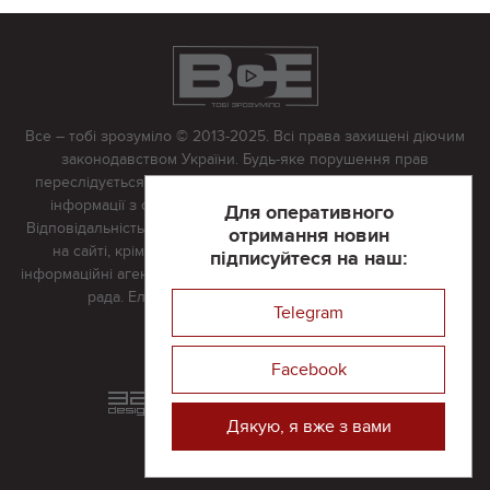
Все – тобі зрозуміло © 2013-2025. Всі права захищені діючим
законодавством України. Будь-яке порушення прав
переслідується в судовому порядку. Будь-яке відтворення
інформації з сайту тільки з письмово дозволу редакції.
Для оперативного
Відповідальність за достовірність усіх матеріалів, розміщених
отримання новин
на сайті, крім матеріалів, які містять посилання на інші
підписуйтеся на наш:
інформаційні агентства або інтернет-видання, несе редакційна
рада. Електронна пошта:
vserivne@gmail.com
Telegram
Реклама на сайті
Facebook
Розроблений та підтримується
в
компанії 32х32
Дякую, я вже з вами