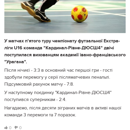
У матчах п'ятого туру чемпіонату футзальної Екстра-
ліги U16 команда "Кардинал-Рівне-ДЮСШ4" двічі
поступилася вихованцям академії івано-францівського
"Урагана".
Після нічиєї - 3:3 в основний час першої гри - гості
здобули перемогу у серії післяматчевих пенальті.
Підсумковий рахунок матчу - 7:8.
У наступному поєдинку "Кардинал-Рівне-ДЮСШ4"
поступився суперникам - 2:4.
Нагадаємо, після десяти зіграних матчів в активі нашої
команди 3 перемоги та 7 поразок.
0
0