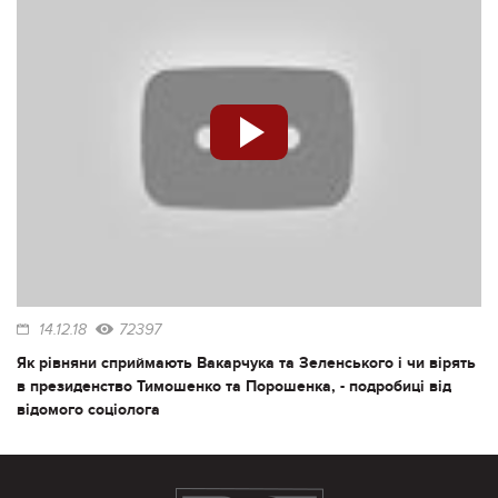
14.12.18
72397
Як рівняни сприймають Вакарчука та Зеленського і чи вірять
в президенство Тимошенко та Порошенка, - подробиці від
відомого соціолога