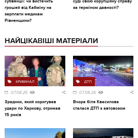
субвенції: чи вистачить
суді свою корупційну справу
грошей від Кабміну на
за терміном давності?
зарплати медикам
Рівненщини?
НАЙЦІКАВІШІ МАТЕРІАЛИ
КРИМІНАЛ
ДТП
07.08.26
07.08.26
Зрадник, який коригував
Вчора біля Квасилова
удари по Харкову, отримав
сталася ДТП з автовозом
15 років