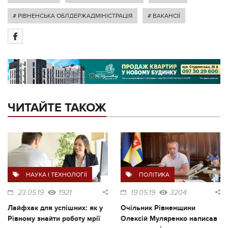
# РІВНЕНСЬКА ОБЛДЕРЖАДМІНІСТРАЦІЯ
# ВАКАНСІЇ
ЧИТАЙТЕ ТАКОЖ
НАУКА І ТЕХНОЛОГІЇ
ПОЛІТИКА
23.05.19
1921
19.05.19
3204
Лайфхак для успішних: як у
Очільник Рівненщини
Рівному знайти роботу мрії
Олексій Муляренко написав