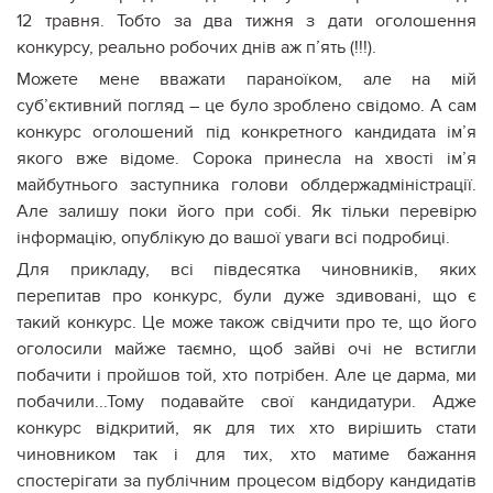
12 травня. Тобто за два тижня з дати оголошення
конкурсу, реально робочих днів аж п’ять (!!!).
Можете мене вважати параноїком, але на мій
суб’єктивний погляд – це було зроблено свідомо. А сам
конкурс оголошений під конкретного кандидата ім’я
якого вже відоме. Сорока принесла на хвості ім’я
майбутнього заступника голови облдержадміністрації.
Але залишу поки його при собі. Як тільки перевірю
інформацію, опублікую до вашої уваги всі подробиці.
Для прикладу, всі півдесятка чиновників, яких
перепитав про конкурс, були дуже здивовані, що є
такий конкурс. Це може також свідчити про те, що його
оголосили майже таємно, щоб зайві очі не встигли
побачити і пройшов той, хто потрібен. Але це дарма, ми
побачили...Тому подавайте свої кандидатури. Адже
конкурс відкритий, як для тих хто вирішить стати
чиновником так і для тих, хто матиме бажання
спостерігати за публічним процесом відбору кандидатів