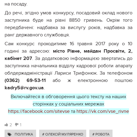
на посаду.
До речі, згідно умов конкурсу, посадовий оклад нового
заступника буде на рівні 8850 гривень. Окрім того
передбачені: надбавка за вислугу років, надбавка за
ранг державного службовця.
Сам конкурс проходитиме 16 травня 2017 року о 10
годині за адресою:
місто Рівне, майдан Просвіти, 2,
кабінет 207
. За додатковою інформацією звертатись до
заступника начальника відділу кадрової роботи апарату
облдержадміністрації Лариси Трифонюк. За телефоном
(0362) 69-53-11
або ж електронною поштою
kadry5@rv.gov.ua
.
Включайтеся в обговорення цього тексту на наших
сторінках у соціальних мережах
https://facebook.com/sitevse
та
https://vk.com/vse_rivne
2
1
ПОЛІТИКА
# ОЛЕКСІЙ МУЛЯРЕНКО
# РОБОТА