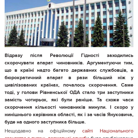
Відразу після Революції Гідності заходились
скорочувати апарат чиновників. Аргументуючи тим,
що в країні надто багато державних службовців, а
бюрократичний апарат в рази більший ніж у
цивілізованих країнах, почалось скорочення. Саме
тоді, у голови Рівненської ОДА стало три заступники
замість чотирьох, які були раніше. Та схоже часи
скорочення кількості чиновників минули. І скоро у
нинішнього керівника області, як і за часів Януковича,
буде на одного заступника більше.
Нещодавно на офіційному
сайті Національного