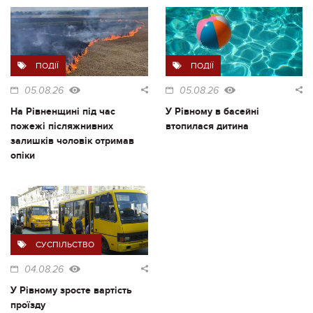
ПОДІЇ
ПОДІЇ
05.08.26
05.08.26
На Рівненщині під час
У Рівному в басейні
пожежі післяжнивних
втопилася дитина
залишків чоловік отримав
опіки
СУСПІЛЬСТВО
04.08.26
У Рівному зросте вартість
проїзду