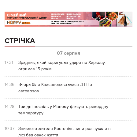
СТРІЧКА
07 серпня
17:31
Зрадник, який коригував удари по Харкову,
отримав 15 років
14:36
Вчора біля Квасилова сталася ДТП з
автовозом
14:28
Три дні поспіль у Рівному фіксують рекордну
температуру
10:37
Зниклого жителя Костопільщини розшукали в
лісі без ознак життя