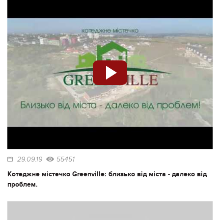
29.09.19
55451
Котеджне містечко Greenville: близько від міста - далеко від
проблем.