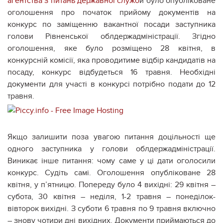
агентства з питань державної служб
и було опубліковане
оголошення про початок прийому документів на
конкурс по заміщенню вакантної посади заступника
голови Рівненської облдержадміністрації. Згідно
оголошення, яке було розміщено 28 квітня, в
конкурсній комісії, яка проводитиме відбір кандидатів на
посаду, конкурс відбудеться 16 травня. Необхідні
документи для участі в конкурсі потрібно подати до 12
травня.
Якщо залишити поза увагою питання доцільності ще
одного заступника у голови облдержадміністрації.
Виникає інше питання: чому саме у ці дати оголосили
конкурс. Судіть самі. Оголошення опубліковане 28
квітня, у п’ятницю. Попереду було 4 вихідні: 29 квітня –
субота, 30 квітня – неділя, 1-2 травня – понеділок-
вівторок вихідні. З суботи 6 травня по 9 травня включно
– знову чотири дні вихідних. Документи приймаються до