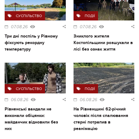
СУСПІЛЬСТВО
ПОДІЇ
07.08.26
07.08.26
Три дні поспіль у Рівному
Зниклого жителя
фіксують рекордну
Костопільщини розшукали в
температуру
лісі без ознак життя
СУСПІЛЬСТВО
ПОДІЇ
06.08.26
06.08.26
Рівненські вандали не
На Рівненщині 62-річний
виконали обіцянки:
чоловік після спалювання
майданчик відновили без
стерні потрапив в
них
реанімацію