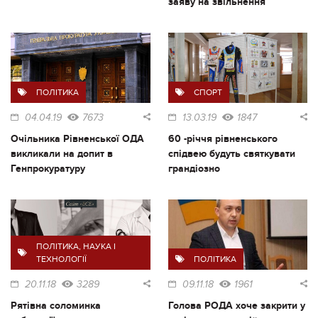
заяву на звільнення
ПОЛІТИКА
СПОРТ
04.04.19
7673
13.03.19
1847
Очільника Рівненської ОДА
60 -річчя рівненського
викликали на допит в
спідвею будуть святкувати
Генпрокуратуру
грандіозно
ПОЛІТИКА
,
НАУКА І
ТЕХНОЛОГІЇ
ПОЛІТИКА
20.11.18
3289
09.11.18
1961
Рятівна соломинка
Голова РОДА хоче закрити у